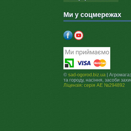
Ми у соцмережах
©
sad-ogorod.biz.ua
| Агромагаз
та городу, насіння, засоби захи
Ліцензія: серія АЕ №294892