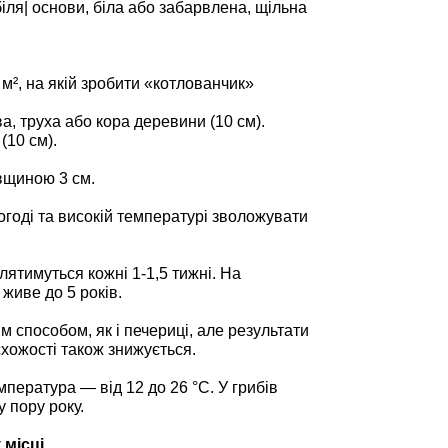
іля| основи, біла або забарвлена, щільна
м², на якій зробити «котлованчик»
а, труха або кора деревини (10 см).
(10 см).
овщиною 3 см.
огоді та високій температурі зволожувати
лятимуться кожні 1-1,5 тижні. На
 живе до 5 років.
 способом, як і печериці, але результати
 схожості також знижується.
мпература — від 12 до 26 °С. У грибів
у пору року.
місці.