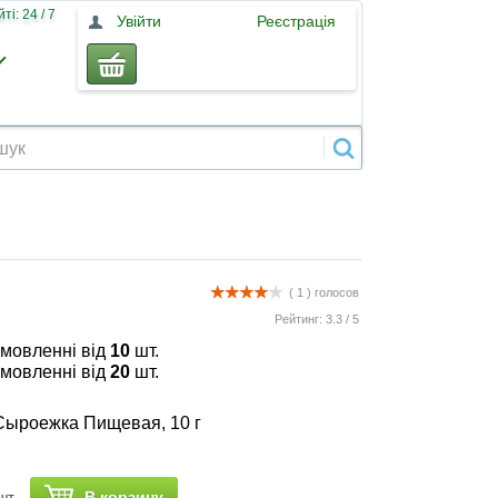
і: 24 / 7
Увійти
Реєстрація
( 1 )
голосов
Рейтинг:
3.3
/
5
амовленні від
10
шт.
амовленні від
20
шт.
Сыроежка Пищевая, 10 г
В корзину
шт