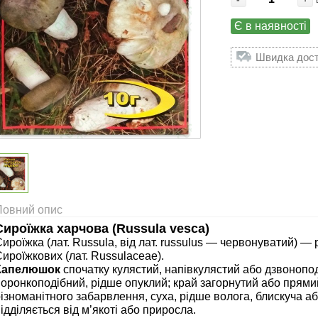
Є в наявності
Швидка доста
Повний опис
Сироїжка харчова (Russula vesca)
ироїжка (лат. Russula, від лат. russulus — червонуватий) —
ироїжкових (лат. Russulaceae).
Капелюшок
спочатку кулястий, напівкулястий або дзвонопод
оронкоподібний, рідше опуклий; край загорнутий або прями
ізноманітного забарвлення, суха, рідше волога, блискуча або
ідділяється від м’якоті або приросла.