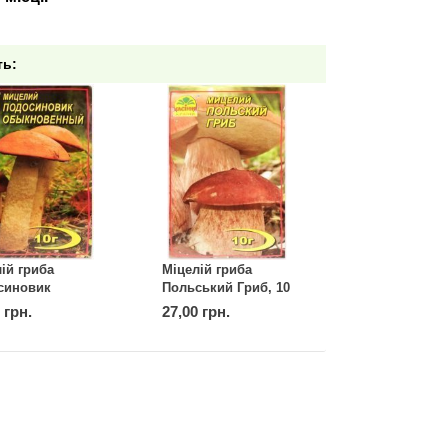
ть:
ій гриба
Міцелій гриба
синовик
Польський Гриб, 10
йний, 10 г
г
 грн.
27,00 грн.