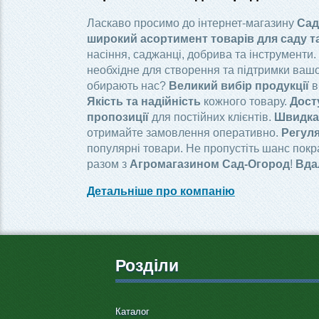
Ласкаво просимо до інтернет-магазину
Сад
широкий асортимент товарів для саду т
насіння, саджанці, добрива та інструменти.
необхідне для створення та підтримки вашо
обирають нас?
Великий вибір продукції
в
Якість та надійність
кожного товару.
Дост
пропозиції
для постійних клієнтів.
Швидка 
отримайте замовлення оперативно.
Регуля
популярні товари. Не пропустіть шанс пок
разом з
Агромагазином Сад-Огород
!
Вда
Детальніше про компанію
Розділи
Каталог