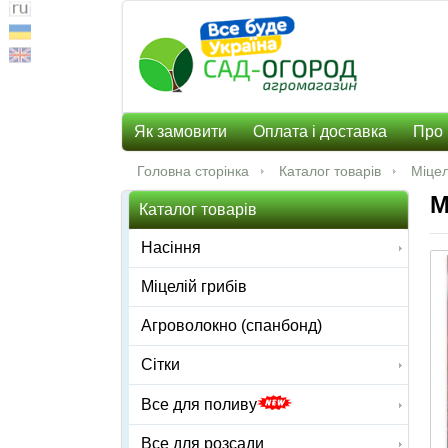
Як замовити
Оплата і доставка
Про 
Головна сторінка
Каталог товарів
Міцел
М
Каталог товарів
Насіння
Міцелій грибів
Агроволокно (спанбонд)
Сітки
Все для поливу
Все для розсади