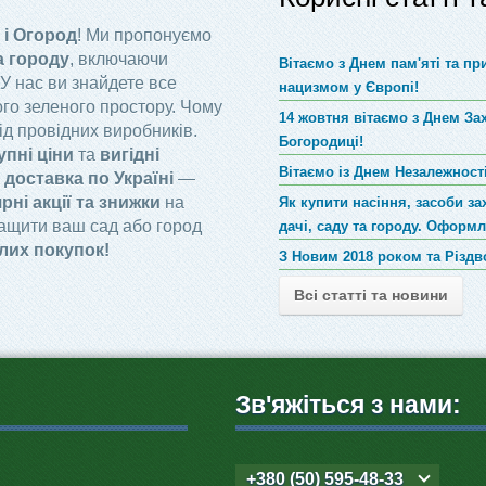
 і Огород
! Ми пропонуємо
а городу
, включаючи
Вітаємо з Днем пам'яті та п
 У нас ви знайдете все
нацизмом у Європі!
го зеленого простору. Чому
14 жовтня вітаємо з Днем За
ід провідних виробників.
Богородиці!
упні ціни
та
вигідні
Вітаємо із Днем Незалежності
доставка по Україні
—
рні акції та знижки
на
Як купити насіння, засоби за
ращити ваш сад або город
дачі, саду та городу. Оформ
лих покупок!
З Новим 2018 роком та Різд
Всі статті та новини
Зв'яжіться з нами:
+380 (50) 595-48-33