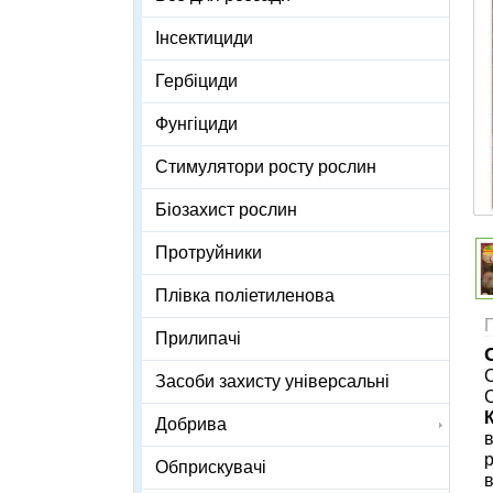
Інсектициди
Гербіциди
Фунгіциди
Стимулятори росту рослин
Біозахист рослин
Протруйники
Плівка поліетиленова
Прилипачі
С
Засоби захисту універсальні
С
Добрива
в
р
Обприскувачі
в