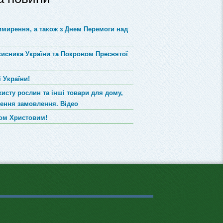
римирення, а також з Днем Перемоги над
хисника України та Покровом Пресвятої
 України!
хисту рослин та інші товари для дому,
лення замовлення. Відео
вом Христовим!