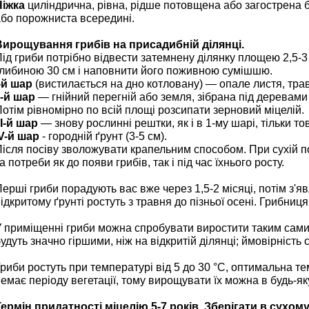
Ніжка
циліндрична, рівна, рідше потовщена або загострена б
або порожниста всередині.
Вирощування грибів на присадибній ділянці.
ід гриби потрібно відвести затемнену ділянку площею 2,5-3 
глибиною 30 см і наповнити його поживною сумішшю.
-й шар
(вистилається на дно котловану) — опале листя, трав
I-й шар
— гнійний перегній або земля, зібрана під деревами 
отім рівномірно по всій площі розсипати зерновий міцелій.
II-й шар
— знову рослинні рештки, як і в 1-му шарі, тільки т
IV-й шар
- городній ґрунт (3-5 см).
ісля посіву зволожувати крапельним способом. При сухій п
а потреби як до появи грибів, так і під час їхнього росту.
ерші гриби порадують вас вже через 1,5-2 місяці, потім з'яв
ідкритому ґрунті ростуть з травня до пізньої осені. Грибниця
 приміщенні гриби можна спробувати виростити таким самим
удуть значно гіршими, ніж на відкритій ділянці; ймовірність
риби ростуть при температурі від 5 до 30 °С, оптимальна те
емає періоду вегетації, тому вирощувати їх можна в будь-як
ермін придатності міцелію 5-7 років. Зберігати в сухому 