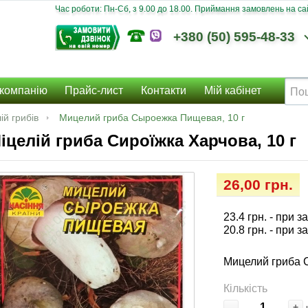
Час роботи: Пн-Сб, з 9.00 до 18.00. Приймання замовлень на сайт
+380 (50) 595-48-33
компанію
Прайс-лист
Контакти
Мій кабінет
ій грибів
Мицелий гриба Сыроежка Пищевая, 10 г
іцелій гриба Сироїжка Харчова, 10 г
26,00 грн.
23.4 грн.
- при з
20.8 грн.
- при з
Мицелий гриба 
Кількість
-
+