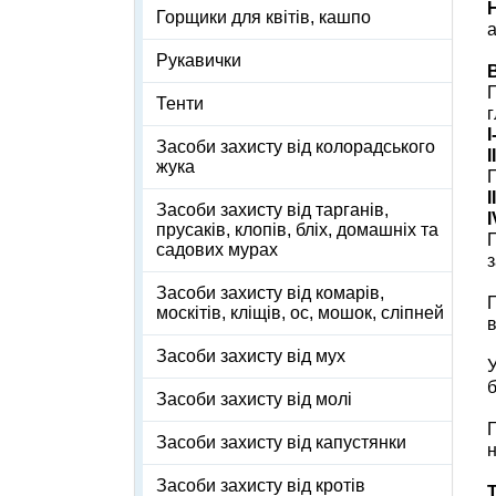
Горщики для квітів, кашпо
Рукавички
П
Тенти
I
Засоби захисту від колорадського
I
жука
П
I
Засоби захисту від тарганів,
прусаків, клопів, бліх, домашніх та
П
садових мурах
з
Засоби захисту від комарів,
П
москітів, кліщів, ос, мошок, сліпней
в
Засоби захисту від мух
У
б
Засоби захисту від молі
Г
Засоби захисту від капустянки
н
Засоби захисту від кротів
Т