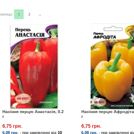
раницы:
1
2
→
Насіння перцю Анастасія, 0.2
Насіння перцю Афродіта,
г
г
6,75 грн.
6,75 грн.
6.08 грн.
- при замовленні від
10
6.08 грн.
- при замовленні в