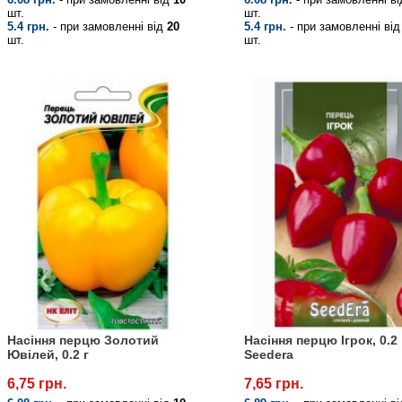
шт.
шт.
5.4 грн.
- при замовленні від
20
5.4 грн.
- при замовленні ві
шт.
шт.
Насіння перцю Золотий
Насіння перцю Ігрок, 0.2 
Ювілей, 0.2 г
Seedera
6,75 грн.
7,65 грн.