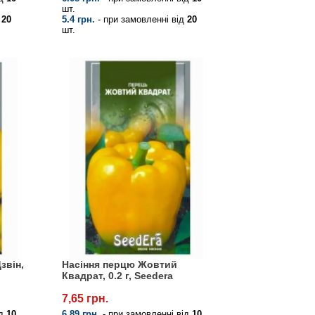
шт.
д
20
5.4 грн.
- при замовленні від
20
шт.
звін,
Насіння перцю Жовтий
Квадрат, 0.2 г, Seedera
7,65 грн.
ід
10
6.89 грн.
- при замовленні від
10