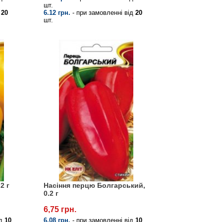
шт.
д
20
6.12 грн.
- при замовленні від
20
шт.
2 г
Насіння перцю Болгарський,
0.2 г
6,75 грн.
ід
10
6.08 грн.
- при замовленні від
10