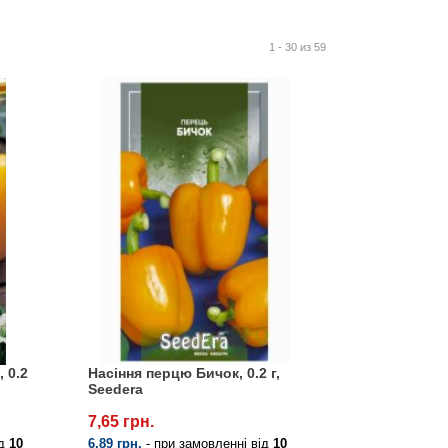
1 - 30 из 59
 0.2
Насіння перцю Бичок, 0.2 г,
Seedera
7,65 грн.
ід
10
6.89 грн.
- при замовленні від
10