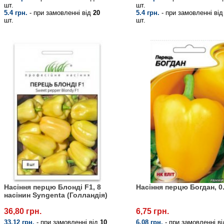
шт.
шт.
5.4 грн.
- при замовленні від
20
5.4 грн.
- при замовленні ві
шт.
шт.
Насіння перцю Блонді F1, 8
Насіння перцю Богдан, 0.
насінин Syngenta (Голландія)
36,80 грн.
6,75 грн.
33.12 грн.
- при замовленні від
10
6.08 грн.
- при замовленні в