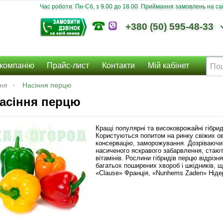
Час роботи: Пн-Сб, з 9.00 до 18.00. Приймання замовлень на сайт
+380 (50) 595-48-33
компанію
Прайс-лист
Контакти
Мій кабінет
ння
Насіння перцю
асіння перцю
Кращі популярні та високоврожайні гібри
Користуються попитом на ринку свіжих ов
консервацію, заморожування. Дозріваючи
насиченого яскравого забарвлення, стают
вітамінів. Рослини гібридів перцю відріз
багатьох поширених хвороб і шкідників,
«Clause» Франція, «Nunhems Zaden» Ніде