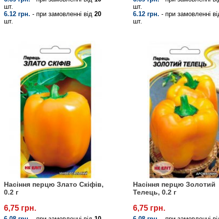
шт.
шт.
6.12 грн.
- при замовленні від
20
6.12 грн.
- при замовленні в
шт.
шт.
Насіння перцю Злато Скіфів,
Насіння перцю Золотий
0.2 г
Телець, 0.2 г
6,75 грн.
6,75 грн.
6.08 грн.
- при замовленні від
10
6.08 грн.
- при замовленні в