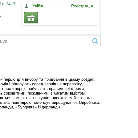
і: 24 / 7
Увійти
Реєстрація
ди перцю для вибору та придбання в цьому розділі.
очів і лідирують серед перців на переробку,
, плоди перцю набувають правильної форми,
ь соковитими, поживними, з багатим вмістом
няються компактністю кущів, високою стійкістю до
 що значною мірою полегшує вирощування. Виробники:
рланди, «Syngenta» Нідерланди.