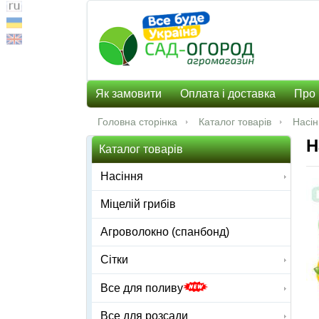
Як замовити
Оплата і доставка
Про 
Головна сторінка
Каталог товарів
Насі
Н
Каталог товарів
Насіння
Міцелій грибів
Агроволокно (спанбонд)
Сітки
Все для поливу
Все для розсади