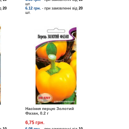
шт.
ід
20
6.12 грн.
- при замовленні від
20
шт.
Насіння перцю Золотий
Фазан, 0.2 г
6,75 грн.
ід
10
6.08 грн.
- при замовленні від
10