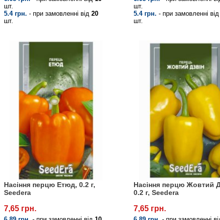
шт.
шт.
5.4 грн.
- при замовленні від
20
5.4 грн.
- при замовленні ві
шт.
шт.
Насіння перцю Етюд, 0.2 г,
Насіння перцю Жовтий Д
Seedera
0.2 г, Seedera
7,65 грн.
7,65 грн.
6.89 грн.
- при замовленні від
10
6.89 грн.
- при замовленні в