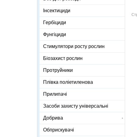
Інсектициди
Ст
Гербіциди
Фунгіциди
Стимулятори росту рослин
Біозахист рослин
Протруйники
Плівка поліетиленова
Прилипачі
Засоби захисту універсальні
Добрива
Обприскувачі