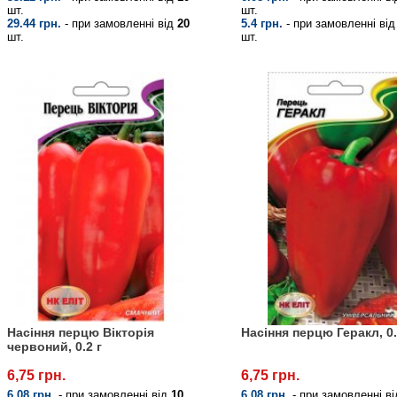
шт.
шт.
29.44 грн.
- при замовленні від
20
5.4 грн.
- при замовленні ві
шт.
шт.
Насіння перцю Вікторія
Насіння перцю Геракл, 0.
червоний, 0.2 г
6,75 грн.
6,75 грн.
6.08 грн.
- при замовленні від
10
6.08 грн.
- при замовленні в