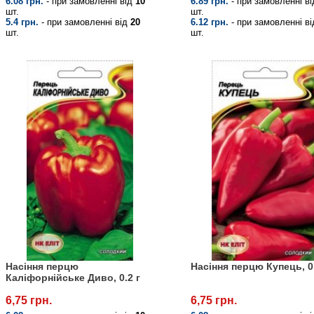
6.08 грн.
- при замовленні від
10
6.89 грн.
- при замовленні в
шт.
шт.
5.4 грн.
- при замовленні від
20
6.12 грн.
- при замовленні в
шт.
шт.
Насіння перцю
Насіння перцю Купець, 0.
Каліфорнійське Диво, 0.2 г
6,75 грн.
6,75 грн.