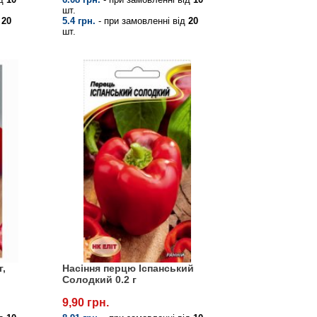
шт.
д
20
5.4 грн.
- при замовленні від
20
шт.
г,
Насіння перцю Іспанський
Солодкий 0.2 г
9,90 грн.