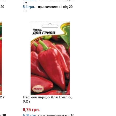
шт.
д
20
5.4 грн.
- при замовленні від
20
шт.
2 г
Насіння перцю Для Грилю,
0.2 г
6,75 грн.
ід
10
6.08 грн.
- при замовленні від
10