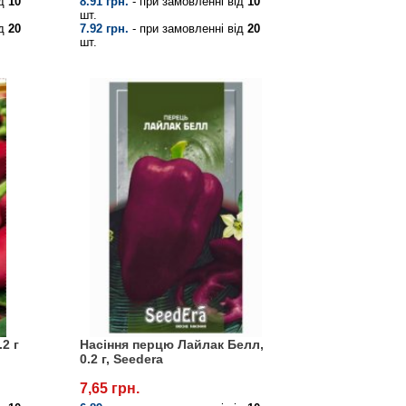
ід
10
8.91 грн.
- при замовленні від
10
шт.
ід
20
7.92 грн.
- при замовленні від
20
шт.
2 г
Насіння перцю Лайлак Белл,
0.2 г, Seedera
7,65 грн.