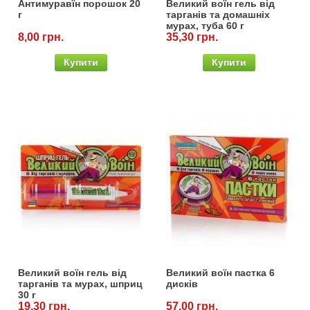
Антимуравїн порошок 20
Великий воїн гель від
Лидеры продаж
г
тарганів та домашніх
Семена щавеля
мурах, туба 60 г
8,00 грн.
35,30 грн.
Купить семена - хиты продаж
Элитные семена в банках
Купити
Купити
Архив
Великий воїн гель від
Великий воїн пастка 6
тарганів та мурах, шприц
дисків
30 г
19,30 грн.
57,00 грн.