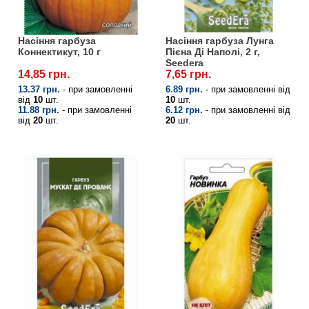
Насіння гарбуза
Насіння гарбуза Лунга
Коннектикут, 10 г
Пієна Ді Наполі, 2 г,
Seedera
14,85 грн.
7,65 грн.
13.37 грн.
- при замовленні
6.89 грн.
- при замовленні від
від
10
шт.
10
шт.
11.88 грн.
- при замовленні
6.12 грн.
- при замовленні від
від
20
шт.
20
шт.