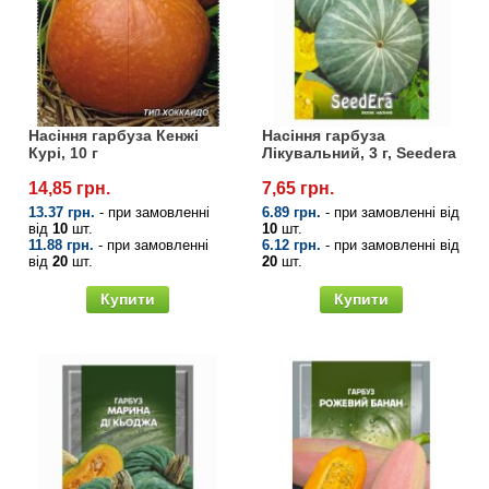
Семена щавеля
Купить семена - хиты продаж
Элитные семена в банках
Архив
Насіння гарбуза Кенжі
Насіння гарбуза
Курі, 10 г
Лікувальний, 3 г, Seedera
14,85 грн.
7,65 грн.
13.37 грн.
- при замовленні
6.89 грн.
- при замовленні від
від
10
шт.
10
шт.
11.88 грн.
- при замовленні
6.12 грн.
- при замовленні від
від
20
шт.
20
шт.
Купити
Купити