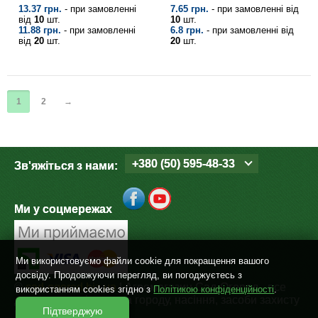
13.37 грн.
- при замовленні
7.65 грн.
- при замовленні від
від
10
шт.
10
шт.
11.88 грн.
- при замовленні
6.8 грн.
- при замовленні від
від
20
шт.
20
шт.
1
2
→
+380 (50) 595-48-33
Зв'яжіться з нами:
Ми у соцмережах
Ми використовуємо файли cookie для покращення вашого
досвіду. Продовжуючи перегляд, ви погоджуєтесь з
©
sad-ogorod.biz.ua
| Агромагазин Сад-Огород - все
використанням cookies згідно з
Політикою конфіденційності
.
для дому, дачі, саду та городу, насіння, засоби захисту
Підтверджую
рослин. 2004 - 2026