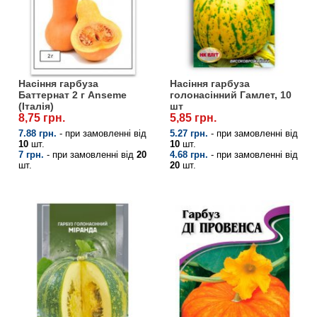
Насіння гарбуза
Насіння гарбуза
Баттернат 2 г Anseme
голонасінний Гамлет, 10
(Італія)
шт
8,75 грн.
5,85 грн.
7.88 грн.
- при замовленні від
5.27 грн.
- при замовленні від
10
шт.
10
шт.
7 грн.
- при замовленні від
20
4.68 грн.
- при замовленні від
шт.
20
шт.