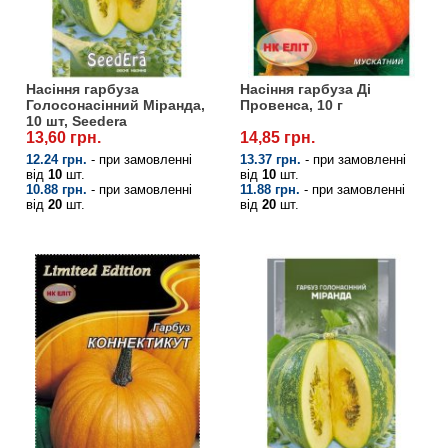
Насіння гарбуза
Насіння гарбуза Ді
Голосонасінний Міранда,
Провенса, 10 г
10 шт, Seedera
13,60 грн.
14,85 грн.
12.24 грн.
- при замовленні
13.37 грн.
- при замовленні
від
10
шт.
від
10
шт.
10.88 грн.
- при замовленні
11.88 грн.
- при замовленні
від
20
шт.
від
20
шт.