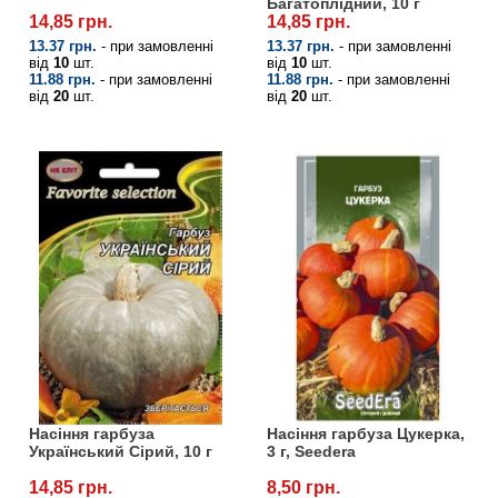
Багатоплідний, 10 г
14,85 грн.
14,85 грн.
13.37 грн.
- при замовленні
13.37 грн.
- при замовленні
від
10
шт.
від
10
шт.
11.88 грн.
- при замовленні
11.88 грн.
- при замовленні
від
20
шт.
від
20
шт.
Насіння гарбуза
Насіння гарбуза Цукерка,
Український Сірий, 10 г
3 г, Seedera
14,85 грн.
8,50 грн.