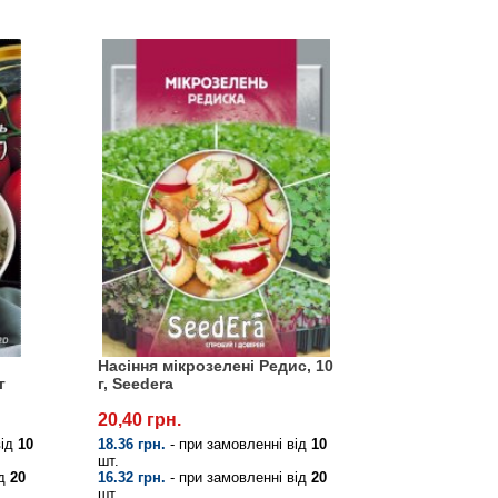
ш
Насіння мікрозелені Редис, 10
г
г, Seedera
20,40 грн.
від
10
18.36 грн.
- при замовленні від
10
шт.
ід
20
16.32 грн.
- при замовленні від
20
шт.