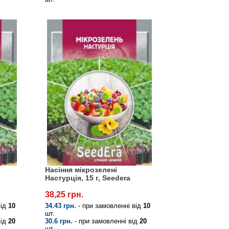
Насіння мікрозелені
Настурція, 15 г, Seedera
38,25 грн.
від
10
34.43 грн.
- при замовленні від
10
шт.
від
20
30.6 грн.
- при замовленні від
20
шт.