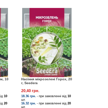
к, 10
Насіння мікрозелені Горох, 20
г, Seedera
20,40 грн.
від
10
18.36 грн.
- при замовленні від
10
шт.
від
20
16.32 грн.
- при замовленні від
20
шт.