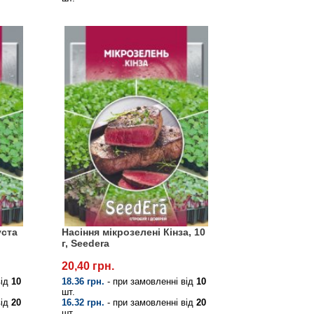
уста
Насіння мікрозелені Кінза, 10
г, Seedera
20,40 грн.
від
10
18.36 грн.
- при замовленні від
10
шт.
від
20
16.32 грн.
- при замовленні від
20
шт.