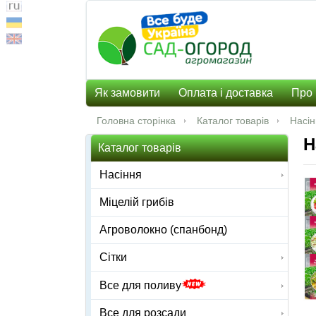
Як замовити
Оплата і доставка
Про 
Головна сторінка
Каталог товарів
Насі
Н
Каталог товарів
Насіння
Міцелій грибів
Агроволокно (спанбонд)
Сітки
Все для поливу
Все для розсади