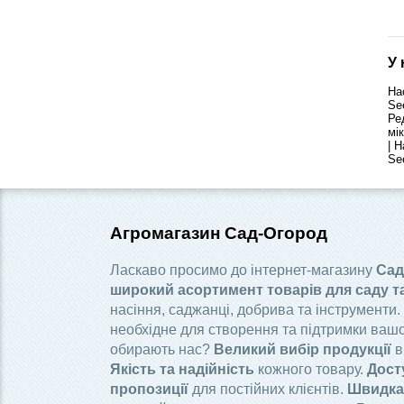
У 
На
Se
Ре
мі
| Н
See
Агромагазин Сад-Огород
Ласкаво просимо до інтернет-магазину
Сад
широкий асортимент товарів для саду т
насіння, саджанці, добрива та інструменти.
необхідне для створення та підтримки вашо
обирають нас?
Великий вибір продукції
в
Якість та надійність
кожного товару.
Дост
пропозиції
для постійних клієнтів.
Швидка 