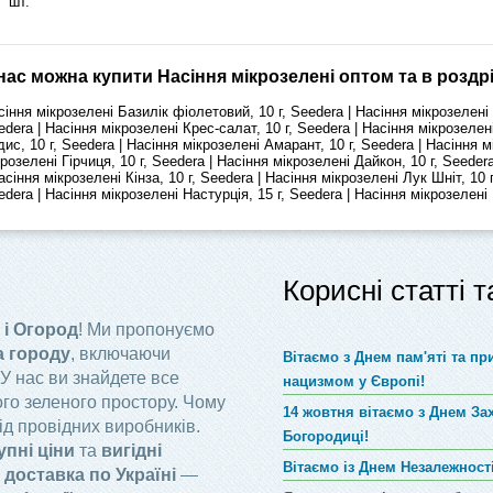
шт.
нас можна купити Насіння мікрозелені оптом та в роздр
сіння мікрозелені Базилік фіолетовий, 10 г, Seedera | Насіння мікрозелені Б
edera | Насіння мікрозелені Крес-салат, 10 г, Seedera | Насіння мікрозелен
дис, 10 г, Seedera | Насіння мікрозелені Амарант, 10 г, Seedera | Насіння м
крозелені Гірчиця, 10 г, Seedera | Насіння мікрозелені Дайкон, 10 г, Seeder
асіння мікрозелені Кінза, 10 г, Seedera | Насіння мікрозелені Лук Шніт, 10 
dera | Насіння мікрозелені Настурція, 15 г, Seedera | Насіння мікрозелені 
Корисні статті 
 і Огород
! Ми пропонуємо
а городу
, включаючи
Вітаємо з Днем пам'яті та п
 У нас ви знайдете все
нацизмом у Європі!
го зеленого простору. Чому
14 жовтня вітаємо з Днем За
ід провідних виробників.
Богородиці!
упні ціни
та
вигідні
Вітаємо із Днем Незалежності
доставка по Україні
—