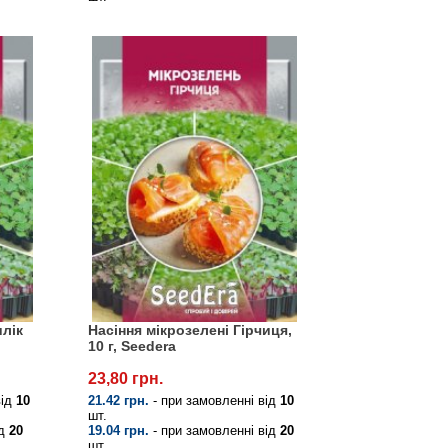
илік
Насіння мікрозелені Гірчиця,
10 г, Seedera
23,80 грн.
від
10
21.42 грн.
- при замовленні від
10
шт.
ід
20
19.04 грн.
- при замовленні від
20
шт.