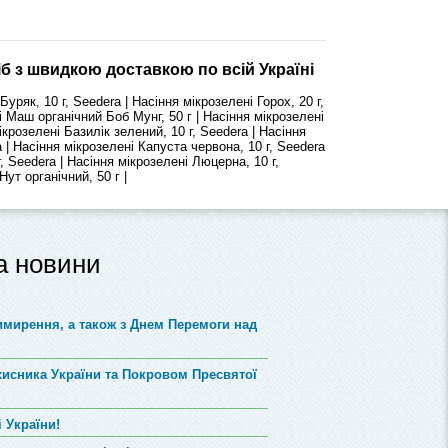
іб з швидкою доставкою по всій Україні
уряк, 10 г, Seedera | Насіння мікрозелені Горох, 20 г,
і Маш органічний Боб Мунг, 50 г | Насіння мікрозелені
ікрозелені Базилік зелений, 10 г, Seedera | Насіння
a | Насіння мікрозелені Капуста червона, 10 г, Seedera
г, Seedera | Насіння мікрозелені Люцерна, 10 г,
Нут органічний, 50 г |
та новини
римирення, а також з Днем Перемоги над
хисника України та Покровом Пресвятої
 України!