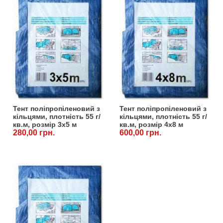
Семена щавеля
Купить семена - хиты продаж
Элитные семена в банках
Архив
Тент поліпропіленовий з
Тент поліпропіленовий з
кільцями, плотність 55 г/
кільцями, плотність 55 г/
кв.м, розмір 3x5 м
кв.м, розмір 4x8 м
280,00 грн.
600,00 грн.