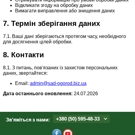
Средства защиты от мух
Семена сидератов
Відкликати згоду на обробку даних
Вимагати виправлення або знищення даних
Средства защиты от моли
Семена табака
7. Термін зберігання даних
Средства защиты от капустницы
Семена томатов
7.1. Ваші дані зберігаються протягом часу, необхідного
для досягнення цілей обробки.
Средства защиты от кротов
Семена газонной травы
8. Контакти
Средства защиты от грызунов
Семена тыквы, патиссона
8.1. З питань, пов'язаних із захистом персональних
даних, звертайтеся:
Препараты для септиков, выгребных ям и
Семена укропа
Email:
admin@sad-ogorod.biz.ua
дачных туалетов, биодеструкторы
Дата останнього оновлення:
24.07.2026
Семена фасоли
Хозяйственные товары
Семена цветов
Средства защиты растений
+380 (50) 595-48-33
Зв'яжіться з нами:
Семена шпината
Лидеры продаж