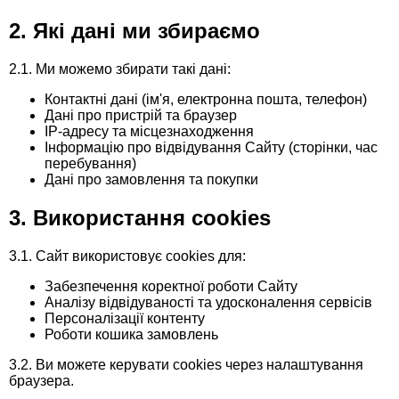
упаковке
Удобрения «Кемира Люкс»
2. Які дані ми збираємо
Семена капусты
Гербициды
Внесение удобрений
Семена капусты в профессиональной
Минеральные удобрения
2.1. Ми можемо збирати такі дані:
упаковке
Семена картофеля
Фунгициды
Семена Профессиональная Упаковка
Контактні дані (ім'я, електронна пошта, телефон)
Удобрения на основе гуматов
Голландия
Дані про пристрій та браузер
Семена перца в профессиональной
Семена клубники
Стимуляторы роста растений
IP-адресу та місцезнаходження
упаковке
Інформацію про відвідування Сайту (сторінки, час
Удобрения «Квантум»
Удобрения «Реаком»
перебування)
Семена крупная фасовка
Биозащита растений
Дані про замовлення та покупки
Семена моркови в профессиональной
Удобрения «Стимул»
упаковке
3. Використання cookies
Семена кукурузы
Протравители
Средства по уходу за растениями «Чистый
Семена свеклы в профессиональной
3.1. Сайт використовує cookies для:
лист»
Семена лука
Полиэтиленовая пленка
упаковке
Забезпечення коректної роботи Сайту
Аналізу відвідуваності та удосконалення сервісів
Удобрения «Чистый лист» кристаллические
Семена микрозелени
Прилипатели
Персоналізації контенту
Семена редиса в профессиональной
20 г
Роботи кошика замовлень
упаковке
Семена моркови
Универсальные средства защиты
3.2. Ви можете керувати cookies через налаштування
Удобрения «Авангард»
браузера.