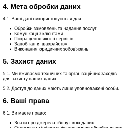
Семена огурцов
Удобрения
4. Мета обробки даних
Удобрения «Сударушка», «Рязаночка»
Семена перца
Опрыскиватели
4.1. Ваші дані використовуються для:
Удобрения «Чистый лист» кристаллические
100 г
Обробки замовлень та надання послуг
Семена петрушки
Горшки для цветов, кашпо
Комунікації з клієнтами
Покращення якості сервісів
Удобрения «Чистый лист» кристаллические
Запобігання шахрайству
Семена пряных трав
Перчатки
Виконання юридичних зобов'язань
300 г
Семена редиса
Тенты
5. Захист даних
Удобрения «Чистый лист» в палочках
Семена редьки
Средства защиты от колорадского жука
5.1. Ми вживаємо технічних та організаційних заходів
Удобрения «Чистый лист» Успех
для захисту ваших даних.
Семена салата
Средства защиты от тараканов, прусаков,
5.2. Доступ до даних мають лише уповноважені особи.
клопов, блох, домашних и садовых муравьев
6. Ваші права
Семена свеклы
Средства защиты от комаров, москитов,
6.1. Ви маєте право:
клещей, ос, мошек, слепней
Семена сельдерея
Знати про джерела збору своїх даних
Отримувати інформацію про умови обробки даних