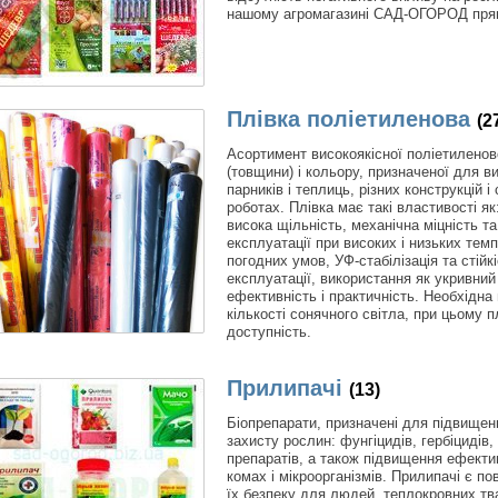
нашому агромагазині САД-ОГОРОД прям
Плівка поліетиленова
(2
Асортимент високоякісної поліетиленово
(товщини) і кольору, призначеної для в
парників і теплиць, різних конструкцій і
роботах. Плівка має такі властивості як
висока щільність, механічна міцність та
експлуатації при високих і низьких тем
погодних умов, УФ-стабілізація та стій
експлуатації, використання як укривний
ефективність і практичність. Необхідна
кількості сонячного світла, при цьому п
доступність.
Прилипачі
(13)
Біопрепарати, призначені для підвищенн
захисту рослин: фунгіцидів, гербіцидів,
препаратів, а також підвищення ефекти
комах і мікроорганізмів. Прилипачі є по
їх безпеку для людей, теплокровних тв