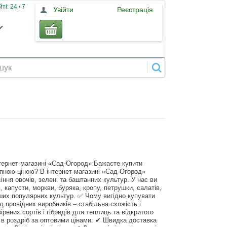
і: 24 / 7
Увійти
Реєстрація
нтернет-магазині «Сад-Огород» Бажаєте купити
упною ціною? В інтернет-магазині «Сад-Огород»
ння овочів, зелені та баштанних культур. У нас ви
ю, капусти, моркви, буряка, кропу, петрушки, салатів,
інших популярних культур. ✅ Чому вигідно купувати
д провідних виробників – стабільна схожість і
рених сортів і гібридів для теплиць та відкритого
 в роздріб за оптовими цінами. ✔ Швидка доставка