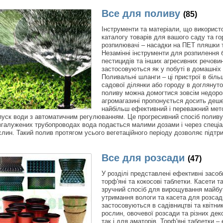
Все для поливу
(85)
Інструменти та матеріали, що використ
каталогу товарів для вашого саду та го
розпилювачі – насадки на ПЕТ пляшки т
Незамінні інструменти для розпилення б
пестицидів та інших агресивних речовин 
застосовуються як у побуті в домашніх 
Поливальні шланги – ці пристрої в біль
садової ділянки або городу в доглянут
поливу можна домогтися зовсім недорог
агромагазині пропонується досить деш
найбільш ефективний і переважний мето
пуск води з автоматичним регулюванням. Це прогресивний спосіб поливу 
згалужених трубопроводах вода подається малими дозами і через спеціа
слин. Такий полив протягом усього вегетаційного періоду дозволяє підтр
Все для розсади
(47)
У розділі представлені ефективні засоб
торф'яні та кокосові таблетки. Касети т
зручний спосіб для вирощування майбу
утримання вологи та касета для розсади
застосовуються в садівництві та квітни
рослин, овочевої розсади та різних дек
так і для аматорів. Торф'яні таблетки