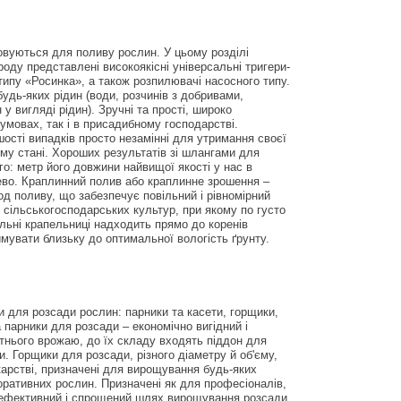
овуються для поливу рослин. У цьому розділі
роду представлені високоякісні універсальні тригери-
ипу «Росинка», а також розпилювачі насосного типу.
удь-яких рідин (води, розчинів з добривами,
у вигляді рідин). Зручні та прості, широко
умовах, так і в присадибному господарстві.
шості випадків просто незамінні для утримання своєї
ому стані. Хороших результатів зі шлангами для
о: метр його довжини найвищої якості у нас в
ево. Краплинний полив або краплинне зрошення –
д поливу, що забезпечує повільний і рівномірний
сільськогосподарських культур, при якому по густо
льні крапельниці надходить прямо до коренів
имувати близьку до оптимальної вологість ґрунту.
и для розсади рослин: парники та касети, горщики,
а парники для розсади – економічно вигідний і
тнього врожаю, до їх складу входять піддон для
. Горщики для розсади, різного діаметру й об'єму,
карстві, призначені для вирощування будь-яких
оративних рослин. Призначені як для професіоналів,
 – ефективний і спрощений шлях вирощування розсади