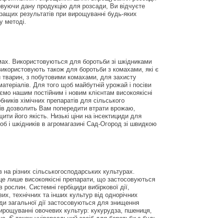
товуючи дану продукцію для розсади, Ви відчуєте
кращих результатів при вирощуванні будь-яких
у методі.
ах. Використовуються для боротьби зі шкідниками
 використовують також для боротьби з комахами, які є
 тварин, з побутовими комахами, для захисту
матеріалів. Для того щоб майбутній урожай і посіви
ємо нашим постійним і новим клієнтам високоякісні
бників хімічних препаратів для сільського
дів дозволить Вам попередити втрати врожаю,
ити його якість. Низькі ціни на інсектициди для
об і шкідників в агромагазині Сад-Огород зі швидкою
в на різних сільськогосподарських культурах.
 це лише високоякісні препарати, що застосовуються
рослин. Системні гербіциди вибіркової дії,
вих, технічних та інших культур від однорічних
иди загальної дії застосовуються для знищення
 вирощуванні овочевих культур: кукурудза, пшениця,