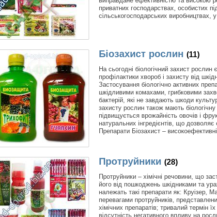
виправдане ефективністю та високою р
приватних господарствах, особистих пі
сільськогосподарських виробництвах, у
Біозахист рослин
(11)
На сьогодні біологічний захист рослин
профілактики хвороб і захисту від шкідн
Застосування біологічно активних препа
шкідливими комахами, грибковими захв
бактерій, які не завдають шкоди культ
захисту рослин також мають біологічну 
підвищується врожайність овочів і фрукт
натуральних інгредієнтів, що дозволяє 
Препарати Біозахист – високоефективні
Протруйники
(28)
Протруйники – хімічні речовини, що за
його від пошкоджень шкідниками та ура
належать такі препарати як: Круізер, М
перевагами протруйників, представлених
хімічних препаратів; тривалий термін їх
відсутність негативного впливу на рос