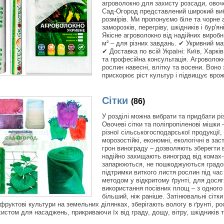
агроволокно для захисту розсади, овоче
Сад-Огород представлений широкий вибі
розмірів. Ми пропонуємо біле та чорне 
заморозків, перегріву, шкідників і бур'
Якісне агроволокно від надійних виробник
м² – для різних завдань. ✔ Укривний ма
✔ Доставка по всій Україні: Київ, Харків
та професійна консультація. Агроволокн
рослин навесні, влітку та восени. Воно
прискорює ріст культур і підвищує врож
Сітки
(86)
У розділі можна вибрати та придбати рі
Овочеві сітки та поліпропіленові мішки
різної сільськогосподарської продукції,
морозостійкі, економні, екологічні в за
грон винограду – дозволяють зберегти 
надійно захищають виноград від комах-ш
запарюються, не пошкоджуються градом.
підтримки виткого листя рослин під ча
методом у відкритому ґрунті, для дося
використання посівних площ – з одного
більший, ніж раніше. Затінювальні сітк
 фруктові культури на земельних ділянках, зберігають вологу в ґрунті, р
хистом для насаджень, прикриваючи їх від граду, дощу, вітру, шкідників т