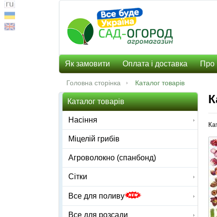
Як замовити
Оплата і доставка
Про 
Головна сторінка
Каталог товарів
К
Каталог товарів
Насіння
Ка
Міцелій грибів
Агроволокно (спанбонд)
Сітки
Все для поливу
Все для розсади