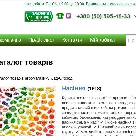
Час роботи: Пн-Сб, з 9.00 до 18.00. Приймання замовлень на сайт
+380 (50) 595-48-33
компанію
Прайс-лист
Контакти
Мій кабінет
аталог товарів
талог товарів агромагазину Сад-Огород
Насіння
(1618)
Купити насіння з гарантією врожаю в і
насіння з високою схожістю та за дост
представлений широкий асортимент насі
знайдете насіння томатів, огірків, перц
кабачків, баклажанів, кавуна, дині та 
насіння саме у нас? ✔ Якісне насіння ві
високий урожай. ✔ Широкий вибір переві
ґрунту. ✔ Можливість придбати насіння