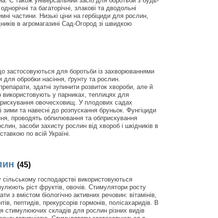
ина. Є також універсальний засіб для боротьби з будь-
днорічні та багаторічні, злакові та дводольні
мні частини. Низькі ціни на гербіциди для рослин,
дників в агромагазині Сад-Огород зі швидкою
 що застосовуються для боротьби із захворюваннями
и для обробки насіння, ґрунту та рослин.
репарати, здатні зупинити розвиток хвороби, але й
 використовують у парниках, теплицях для
бприскування овочесховищ. У плодових садах
і зими та навесні до розпускання бруньок. Фунгіциди
ння, проводять обпилювання та обприскування
слин, засоби захисту рослин від хвороб і шкідників в
тавкою по всій Україні.
лин
(45)
у сільському господарстві використовуються
мулюють ріст фруктів, овочів. Стимулятори росту
ти з вмістом біологічно активних речовин: вітамінів,
нтів, пептидів, прекурсорів гормонів, полісахаридів. В
ння стимулюючих складів для рослин різних видів