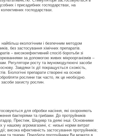
езультативністю. Стимулятори застосовуються в
дсобних і присадибних господарствах, на
 колективних господарствах.
 є найбільш екологічним і безпечним методом
иків, без застосування хімічних препаратів.
ратів – високоефективний спосіб боротьби зі
орюваннями за допомогою живих мікроорганізмів –
урам. Регулятори росту та імуномодулюючі засоби
основу. Завдяки їх дії покращується схожість,
ів. Біологічні препарати створені на основі
обробляти рослини так часто, як це необхідно.
 засоби захисту рослин.
стосовуються для обробки насіння, які охороняють
ження бактеріями та грибами. До протруйників
атадор, Престиж, Шедевр та деякі інші. Основними
 у нашому агромагазині, є: низькі норми витрат
 дії; висока ефективність застосування протруйників;
лини та тварин. Придбати протруйники Ви можете в