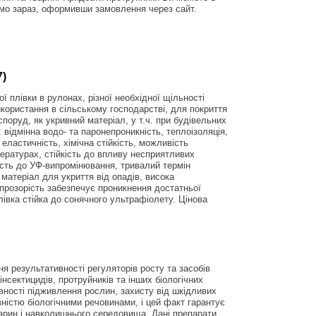
о зараз, оформивши замовлення через сайт.
7)
ї плівки в рулонах, різної необхідної щільності
икористання в сільському господарстві, для покриття
 споруд, як укривний матеріал, у т.ч. при будівельних
: відмінна водо- та паронепроникність, теплоізоляція,
 еластичність, хімічна стійкість, можливість
пературах, стійкість до впливу несприятливих
кість до УФ-випромінювання, тривалий термін
 матеріал для укриття від опадів, висока
 прозорість забезпечує проникнення достатньої
лівка стійка до сонячного ультрафіолету. Цінова
я результативності регуляторів росту та засобів
 інсектицидів, протруйників та інших біологічних
вності підживлення рослин, захисту від шкідливих
вністю біологічними речовинами, і цей факт гарантує
арин і навколишнього середовища. Дані препарати