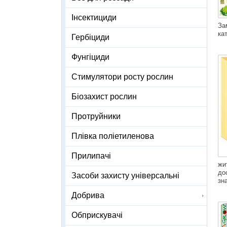
Інсектициди
За
ка
Гербіциди
Фунгіциди
Стимулятори росту рослин
Біозахист рослин
Протруйники
Плівка поліетиленова
Прилипачі
жи
до
Засоби захисту універсальні
зн
Добрива
Обприскувачі