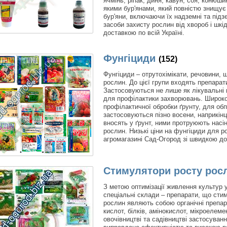
ячмінь, ріпак, диня, кавун, соя, конюш
якими бур'янами, який повністю знищує о
бур'яни, включаючи їх надземні та підзе
засоби захисту рослин від хвороб і шкі
доставкою по всій Україні.
Фунгіциди
(152)
Фунгіциди – отрутохімікати, речовини,
рослин. До цієї групи входять препарат
Застосовуються не лише як лікувальні п
для профілактики захворювань. Широко
профілактичної обробки ґрунту, для о
застосовуються пізно восени, наприкінц
вносять у ґрунт, ними протруюють насі
рослин. Низькі ціни на фунгіциди для ро
агромагазині Сад-Огород зі швидкою дос
Стимулятори росту рос
З метою оптимізації живлення культур 
спеціальні склади – препарати, що сти
рослин являють собою органічні препара
кислот, білків, амінокислот, мікроелеме
овочівництві та садівництві застосува