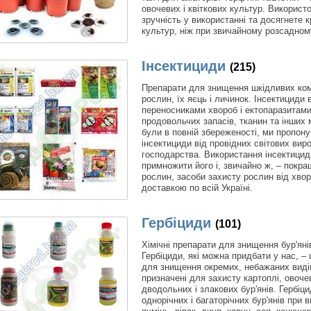
овочевих і квіткових культур. Викорис
зручність у використанні та досягнете 
культур, ніж при звичайному розсадном
Інсектициди
(215)
Препарати для знищення шкідливих ком
рослин, їх яєць і личинок. Інсектициди
переносниками хвороб і ектопаразитами
продовольчих запасів, тканин та інших 
були в повній збереженості, ми пропону
інсектициди від провідних світових виро
господарства. Використання інсектици
примножити його і, звичайно ж, – покращ
рослин, засоби захисту рослин від хвор
доставкою по всій Україні.
Гербіциди
(101)
Хімічні препарати для знищення бур'яні
Гербіциди, які можна придбати у нас, –
для знищення окремих, небажаних видів 
призначені для захисту картоплі, овоче
дводольних і злакових бур'янів. Гербіц
однорічних і багаторічних бур'янів при