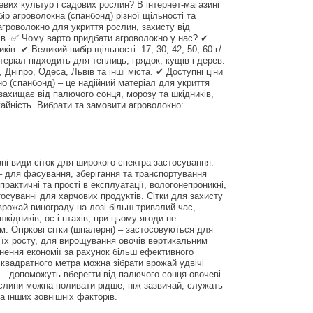
вих культур і садових рослин? В інтернет-магазині
р агроволокна (спанбонд) різної щільності та
агроволокно для укриття рослин, захисту від
янів. ✅ Чому варто придбати агроволокно у нас? ✔
ів. ✔ Великий вибір щільності: 17, 30, 42, 50, 60 г/
теріал підходить для теплиць, грядок, кущів і дерев.
, Дніпро, Одеса, Львів та інші міста. ✔ Доступні ціни
о (спанбонд) – це надійний матеріал для укриття
 захищає від палючого сонця, морозу та шкідників,
айність. Вибрати та замовити агроволокно:
зні види сіток для широкого спектра застосування.
 – для фасування, зберігання та транспортування
 практичні та прості в експлуатації, вологонепроникні,
стосуванні для харчових продуктів. Сітки для захисту
врожай винограду на лозі більш тривалий час,
кідників, ос і птахів, при цьому ягоди не
 Огіркові сітки (шпалерні) – застосовуються для
с їх росту, для вирощування овочів вертикальним
гнення економії за рахунок більш ефективного
 квадратного метра можна зібрати врожай удвічі
и – допоможуть вберегти від палючого сонця овочеві
ослини можна поливати рідше, ніж зазвичай, служать
а інших зовнішніх факторів.