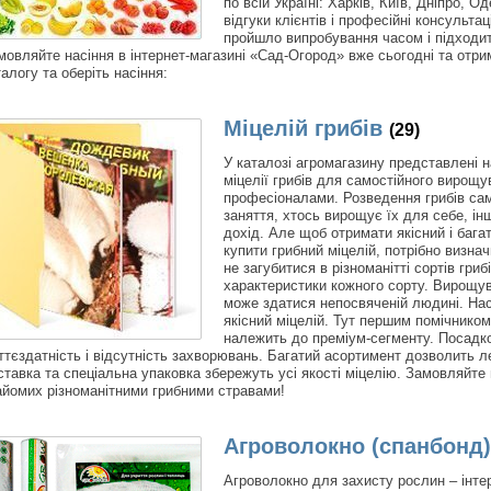
по всій Україні: Харків, Київ, Дніпро, Од
відгуки клієнтів і професійні консульта
пройшло випробування часом і підходить
мовляйте насіння в інтернет-магазині «Сад-Огород» вже сьогодні та отри
талогу та оберіть насіння:
Міцелій грибів
(29)
У каталозі агромагазину представлені 
міцелії грибів для самостійного вирощу
професіоналами. Розведення грибів са
заняття, хтось вирощує їх для себе, і
дохід. Але щоб отримати якісний і бага
купити грибний міцелій, потрібно визна
не загубитися в різноманітті сортів гриб
характеристики кожного сорту. Вирощув
може здатися непосвяченій людині. Нас
якісний міцелій. Тут першим помічнико
належить до преміум-сегменту. Посадко
ттєздатність і відсутність захворювань. Багатий асортимент дозволить л
ставка та спеціальна упаковка збережуть усі якості міцелію. Замовляйте м
айомих різноманітними грибними стравами!
Агроволокно (спанбонд)
Агроволокно для захисту рослин – інт