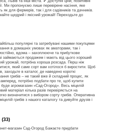
еса, Львів та інші міста. ✔ Доступні ціни, позитивні
ції. Ми пропонуємо лише перевірене насіння, яке
 як для фермерів, так і для садівників та дачників.
майте щедрий і якісний урожай! Переходьте до
найбільш популярні та затребувані нашими покупцями
вання в домашніх умовах як аматорами, так і
мостійно, вдома – захоплююче та прибуткове
нші займаються продажем і мають від цього хороший
тий урожай, потрібна хороша розсада. Перш ніж
читися, який саме сорт вам хотілося б виростити. Щоб
ів, заходьте в каталог, де наведено короткі
ання грибів – не такий вже й складний процес, як
амперед, потрібно подбати про те, щоб купити
м буде агромагазин «Сад-Огород». Весь міцелій
вий матеріал кілька разів перевіряється на
егко визначитися з вибором сорту грибів. Оперативна
іцелій грибів з нашого каталогу та дивуйте друзів і
(33)
ернет-магазин Сад-Огород Бажаєте придбати