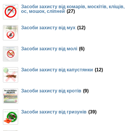
Засоби захисту від комарів, москітів, кліщів,
Семена щавеля
ос, мошок, сліпней
(27)
Купить семена - хиты продаж
Элитные семена в банках
Засоби захисту від мух
(12)
Архив
Засоби захисту від молі
(6)
Засоби захисту від капустянки
(12)
Засоби захисту від кротів
(9)
Засоби захисту від гризунів
(39)