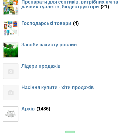
Препарати для септиків, вигрібних ям та
дачних туалетів, біодеструктори
(21)
Господарські товари
(4)
Засоби захисту рослин
Лідери продажів
Насіння купити - хіти продажів
Архів
(1486)