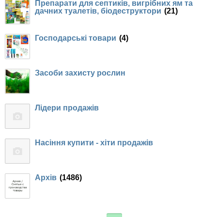
Препарати для септиків, вигрібних ям та
дачних туалетів, біодеструктори
(21)
Господарські товари
(4)
Засоби захисту рослин
Лідери продажів
Насіння купити - хіти продажів
Архів
(1486)