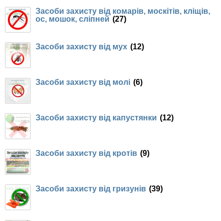
Засоби захисту від комарів, москітів, кліщів,
Семена щавеля
ос, мошок, сліпней
(27)
Купить семена - хиты продаж
Элитные семена в банках
Засоби захисту від мух
(12)
Архив
Засоби захисту від молі
(6)
Засоби захисту від капустянки
(12)
Засоби захисту від кротів
(9)
Засоби захисту від гризунів
(39)