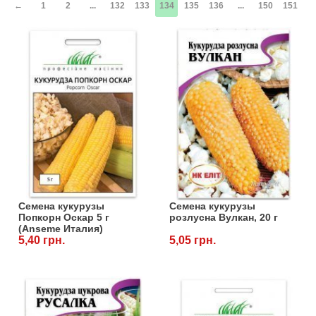
←
1
2
...
132
133
134
135
136
...
150
151
→
Семена кукурузы
Семена кукурузы
Попкорн Оскар 5 г
розлусна Вулкан, 20 г
(Anseme Италия)
5,40 грн.
5,05 грн.