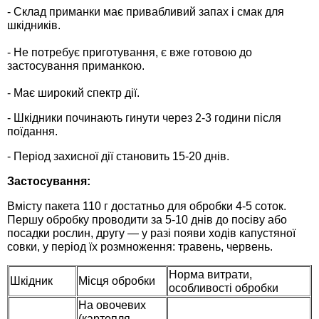
Средства защиты от мух
Семена сидератов
- Склад приманки має привабливий запах і смак для
шкідників.
Средства защиты от моли
Семена табака
- Не потребує приготування, є вже готовою до
застосування приманкою.
Средства защиты от капустницы
Семена томатов
- Має широкий спектр дії.
Средства защиты от кротов
Семена газонной травы
- Шкідники починають гинути через 2-3 години після
поїдання.
Средства защиты от грызунов
Семена тыквы, патиссона
- Період захисної дії становить 15-20 днів.
Застосування:
Препараты для септиков, выгребных ям и
Семена укропа
дачных туалетов, биодеструкторы
Вмісту пакета 110 г достатньо для обробки 4-5 соток.
Першу обробку проводити за 5-10 днів до посіву або
Семена фасоли
посадки рослин, другу — у разі появи ходів капустяної
Хозяйственные товары
совки, у період їх розмноження: травень, червень.
Семена цветов
Норма витрати,
Средства защиты растений
Шкідник
Місця обробки
особливості обробки
Семена шпината
На овочевих
Лидеры продаж
(картопля,