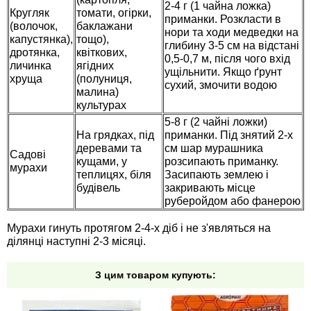
2-4 г (1 чайна ложка)
Кругляк
томати, огірки,
Семена щавеля
приманки. Розкласти в
(волочок,
баклажани
Купить семена - хиты продаж
нори та ходи медведки на
капустянка),
тощо),
глибину 3-5 см на відстані
Элитные семена в банках
дротянка,
квіткових,
0,5-0,7 м, після чого вхід
личинка
ягідних
Архив
ущільнити. Якщо ґрунт
хруща
(полуниця,
сухий, змочити водою
малина)
культурах
5-8 г (2 чайні ложки)
На грядках, під
приманки. Під знятий 2-х
деревами та
см шар мурашника
Садові
кущами, у
розсипають приманку.
мурахи
теплицях, біля
Засипають землею і
будівель
закривають місце
руберойдом або фанерою
Мурахи гинуть протягом 2-4-х діб і не з'являться на
ділянці наступні 2-3 місяці.
З цим товаром купують: