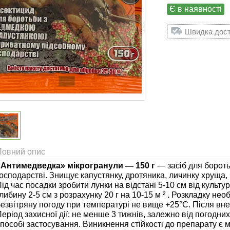
Є в наявності
Швидка доста
Повний опис
«Антимедведка» мікрогранули — 150 г
— засіб для бороть
осподарстві. Знищує капустянку, дротяника, личинку хруща,
ід час посадки зробити лунки на відстані 5-10 см від культу
либину 2-5 см з розрахунку 20 г на 10-15 м ²
.
Розкладку необ
езвітряну погоду при температурі не вище +25°С. Після вн
еріод захисної дії: не менше 3 тижнів, залежно від погодн
пособі застосування. Виникнення стійкості до препарату є 