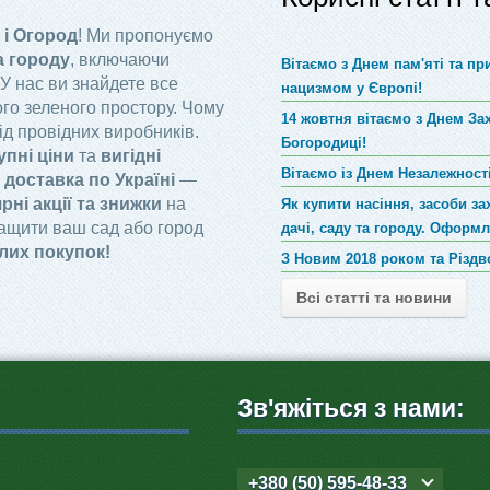
 і Огород
! Ми пропонуємо
а городу
, включаючи
Вітаємо з Днем пам'яті та п
 У нас ви знайдете все
нацизмом у Європі!
го зеленого простору. Чому
14 жовтня вітаємо з Днем За
ід провідних виробників.
Богородиці!
упні ціни
та
вигідні
Вітаємо із Днем Незалежності
доставка по Україні
—
рні акції та знижки
на
Як купити насіння, засоби за
ращити ваш сад або город
дачі, саду та городу. Оформ
лих покупок!
З Новим 2018 роком та Різд
Всі статті та новини
Зв'яжіться з нами:
+380 (50) 595-48-33