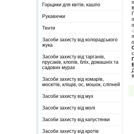
п
Горщики для квітів, кашпо
П
Рукавички
п
о
Тенти
-
п
Засоби захисту від колорадського
о
жука
Засоби захисту від тарганів,
прусаків, клопів, бліх, домашніх та
садових мурах
К
Засоби захисту від комарів,
москітів, кліщів, ос, мошок, сліпней
Засоби захисту від мух
Засоби захисту від молі
Засоби захисту від капустянки
Засоби захисту від кротів