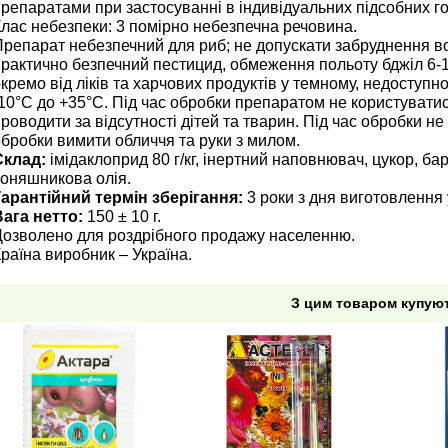
репаратами при застосуванні в індивідуальних підсобних г
Клас небезпеки: 3 помірно небезпечна речовина.
репарат небезпечний для риб; не допускати забруднення во
рактично безпечний пестицид, обмеження польоту бджіл 6-12
кремо від ліків та харчових продуктів у темному, недоступно
10°С до +35°С. Під час обробки препаратом не користувати
роводити за відсутності дітей та тварин. Під час обробки не
бробки вимити обличчя та руки з милом.
Склад:
імідаклоприд 80 г/кг, інертний наповнювач, цукор, б
соняшникова олія.
Гарантійний термін зберігання:
3 роки з дня виготовлення 
Вага нетто:
150 ± 10 г.
Дозволено для роздрібного продажу населенню.
раїна виробник – Україна.
З цим товаром купую