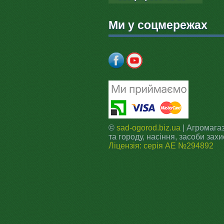
Ми у соцмережах
©
sad-ogorod.biz.ua
| Агромагаз
та городу, насіння, засоби захи
Ліцензія: серія АЕ №294892