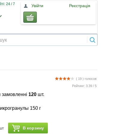
і: 24 / 7
Увійти
Реєстрація
( 19 )
голосов
Рейтинг:
3.39
/
5
 замовленні
120
шт.
икрогранулы 150 г
В корзину
шт