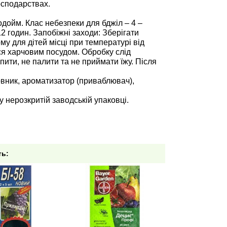
осподарствах.
дойм. Клас небезпеки для бджіл – 4 –
 годин. Запобіжні заходи: Зберігати
му для дітей місці при температурі від
ся харчовим посудом. Обробку слід
 пити, не палити та не приймати їжу. Після
арвник, ароматизатор (приваблювач),
у нерозкритій заводській упаковці.
ть: