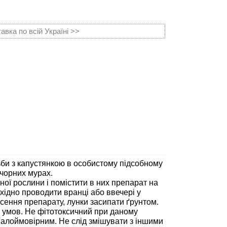
вка по всій Україні >>
би з капустянкою в особистому підсобному
 чорних мурах.
рної рослини і помістити в них препарат на
хідно проводити вранці або ввечері у
есення препарату, лунки засипати ґрунтом.
их умов. Не фітотоксичний при даному
малоймовірним. Не слід змішувати з іншими