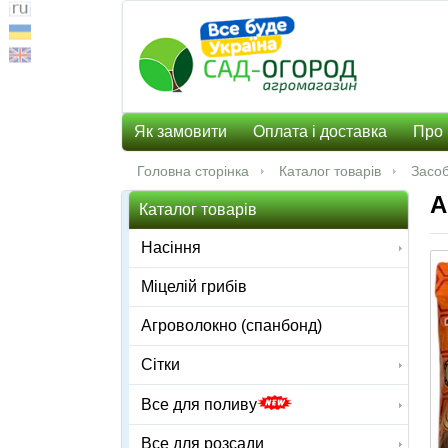
Як замовити
Оплата і доставка
Про 
Головна сторінка
Каталог товарів
Засоб
А
Каталог товарів
Насіння
Міцелій грибів
Агроволокно (спанбонд)
Сітки
Все для поливу
Все для розсади