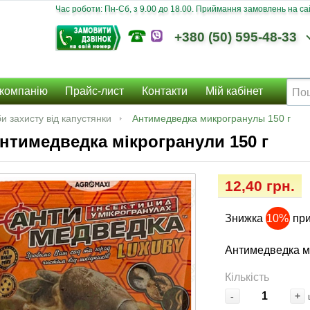
Час роботи: Пн-Сб, з 9.00 до 18.00. Приймання замовлень на сайт
+380 (50) 595-48-33
компанію
Прайс-лист
Контакти
Мій кабінет
и захисту від капустянки
Антимедведка микрогранулы 150 г
нтимедведка мікрогранули 150 г
12,40 грн.
Знижка
10%
при
Антимедведка м
Кількість
-
+