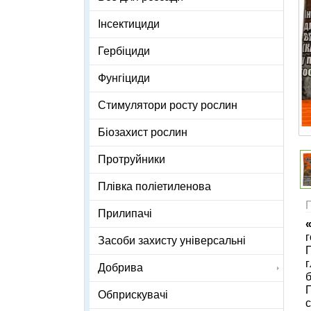
Інсектициди
Гербіциди
Фунгіциди
Стимулятори росту рослин
Біозахист рослин
Протруйники
Плівка поліетиленова
Прилипачі
г
Засоби захисту універсальні
П
г
Добрива
б
П
Обприскувачі
с