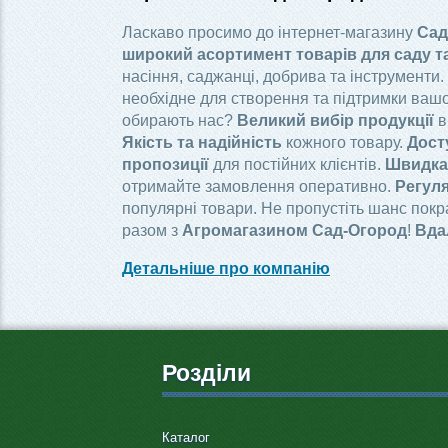
Ласкаво просимо до інтернет-магазину
Сад
широкий асортимент товарів для саду т
насіння, саджанці, добрива та інструменти.
необхідне для створення та підтримки вашо
обирають нас?
Великий вибір продукції
в
Якість та надійність
кожного товару.
Дост
пропозиції
для постійних клієнтів.
Швидка 
отримайте замовлення оперативно.
Регуля
популярні товари. Не пропустіть шанс пок
разом з
Агромагазином Сад-Огород
!
Вда
Детальніше про компанію
Розділи
Каталог