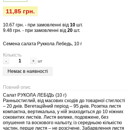
Семена огурцов
Удобрения
Удобрения «Сударушка», «Рязаночка»
11,85 грн.
Семена перца
Опрыскиватели
Удобрения «Чистый лист» кристаллические
10.67 грн.
- при замовленні від
10
шт.
100 г
Семена петрушки
Горшки для цветов, кашпо
9.48 грн.
- при замовленні від
20
шт.
Удобрения «Чистый лист» кристаллические
Семена салата Руккола Лебедь, 10 г
Семена пряных трав
Перчатки
300 г
Кількість
Семена редиса
Тенты
-
+
шт
Удобрения «Чистый лист» в палочках
Немає в наявності
Семена редьки
Средства защиты от колорадского жука
Удобрения «Чистый лист» Успех
Повний опис
Семена салата
Средства защиты от тараканов, прусаков,
Салат РУКОЛА ЛЕБІДЬ (10 г)
клопов, блох, домашних и садовых муравьев
Ранньостиглий, від масових сходів до товарної стиглості
Семена свеклы
– 20 днів. Вегетаційний період – 95 днів. Розетка листя
Средства защиты от комаров, москитов,
компактна, вертикальна, у ній знаходиться до 10 ніжних
соковитих листків. Листя велике, подовжене, без
клещей, ос, мошек, слепней
Семена сельдерея
опушення та воскового нальоту, із середньою кількістю
частин, перше листя – не розсічене. Забарвлення листя