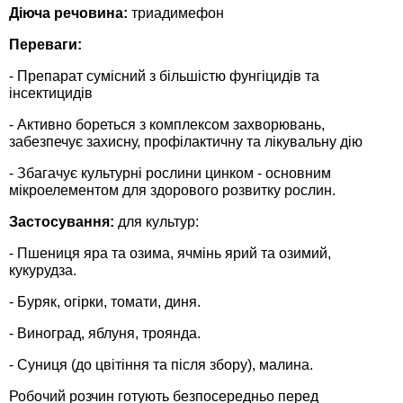
Средства защиты от мух
Семена сидератов
Діюча речовина:
триадимефон
Переваги:
Средства защиты от моли
Семена табака
- Препарат сумісний з більшістю фунгіцидів та
інсектицидів
Средства защиты от капустницы
Семена томатов
- Активно бореться з комплексом захворювань,
забезпечує захисну, профілактичну та лікувальну дію
Средства защиты от кротов
Семена газонной травы
- Збагачує культурні рослини цинком - основним
мікроелементом для здорового розвитку рослин.
Средства защиты от грызунов
Семена тыквы, патиссона
Застосування:
для культур:
Препараты для септиков, выгребных ям и
Семена укропа
- Пшениця яра та озима, ячмінь ярий та озимий,
дачных туалетов, биодеструкторы
кукурудза.
Семена фасоли
- Буряк, огірки, томати, диня.
Хозяйственные товары
Семена цветов
- Виноград, яблуня, троянда.
Средства защиты растений
- Суниця (до цвітіння та після збору), малина.
Семена шпината
Робочий розчин готують безпосередньо перед
Лидеры продаж