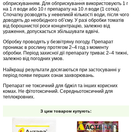
обприскуванням. Для обприскування використовують 1 г
Семена щавеля
на 1 л води або 10 г препарату на 10 л води (1 сотка).
Купить семена - хиты продаж
Спочатку розводять у невеликій кількості води, після чого
доводять до необхідного об’єму. У разі обробки томатів
Элитные семена в банках
від борошнистої роси концентрацію, залежно від
Архив
ураження, допускається збільшувати вдвічі.
Обробку проводять у безвітряну погоду. Препарат
проникає в рослину протягом 2–4 год з моменту
обробки. Період захисної дії препарату триває 2–4 тижні,
залежно від погодних умов.
Найкращі результати досягаються при застосуванні у
період появи перших ознак захворювань.
Препарат не токсичний для бджіл та інших корисних
комах. Не фітотоксичний. Середньотоксичний для
теплокровних.
З цим товаром купують: