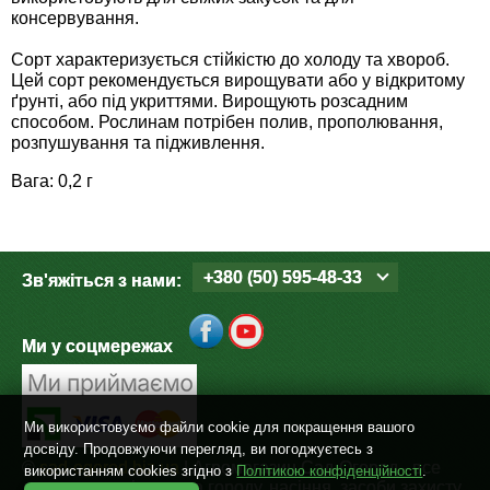
Средства защиты от мух
Семена сидератов
консервування.
Сорт характеризується стійкістю до холоду та хвороб.
Средства защиты от моли
Семена табака
Цей сорт рекомендується вирощувати або у відкритому
ґрунті, або під укриттями. Вирощують розсадним
Средства защиты от капустницы
способом. Рослинам потрібен полив, прополювання,
Семена томатов
розпушування та підживлення.
Средства защиты от кротов
Семена газонной травы
Вага: 0,2 г
Средства защиты от грызунов
Семена тыквы, патиссона
+380 (50) 595-48-33
Зв'яжіться з нами:
Препараты для септиков, выгребных ям и
Семена укропа
дачных туалетов, биодеструкторы
Ми у соцмережах
Семена фасоли
Хозяйственные товары
Семена цветов
Средства защиты растений
Ми використовуємо файли cookie для покращення вашого
досвіду. Продовжуючи перегляд, ви погоджуєтесь з
Семена шпината
©
sad-ogorod.biz.ua
| Агромагазин Сад-Огород - все
використанням cookies згідно з
Політикою конфіденційності
.
Лидеры продаж
для дому, дачі, саду та городу, насіння, засоби захисту