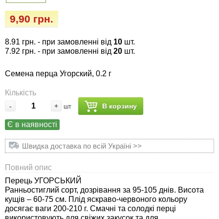
Семена огурцов
Удобрения
Удобрения «Сударушка», «Рязаночка»
9,90 грн.
Семена перца
Опрыскиватели
Удобрения «Чистый лист» кристаллические
8.91 грн.
- при замовленні від
10
шт.
100 г
Семена петрушки
Горшки для цветов, кашпо
7.92 грн.
- при замовленні від
20
шт.
Удобрения «Чистый лист» кристаллические
Семена перца Угорский, 0.2 г
Семена пряных трав
Перчатки
300 г
Кількість
Семена редиса
Тенты
-
+
В корзину
шт
Удобрения «Чистый лист» в палочках
Є в наявності
Семена редьки
Средства защиты от колорадского жука
Удобрения «Чистый лист» Успех
Швидка доставка по всій Україні >>
Семена салата
Средства защиты от тараканов, прусаков,
клопов, блох, домашних и садовых муравьев
Повний опис
Семена свеклы
Перець УГОРСЬКИЙ
Средства защиты от комаров, москитов,
Ранньостиглий сорт, дозрівання за 95-105 днів. Висота
клещей, ос, мошек, слепней
кущів – 60-75 см. Плід яскраво-червоного кольору
Семена сельдерея
досягає ваги 200-210 г. Смачні та солодкі перці
використовують для свіжих закусок та для