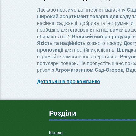
Ласкаво просимо до інтернет-магазину
Сад
широкий асортимент товарів для саду т
насіння, саджанці, добрива та інструменти.
необхідне для створення та підтримки вашо
обирають нас?
Великий вибір продукції
в
Якість та надійність
кожного товару.
Дост
пропозиції
для постійних клієнтів.
Швидка 
отримайте замовлення оперативно.
Регуля
популярні товари. Не пропустіть шанс пок
разом з
Агромагазином Сад-Огород
!
Вда
Детальніше про компанію
Розділи
Каталог