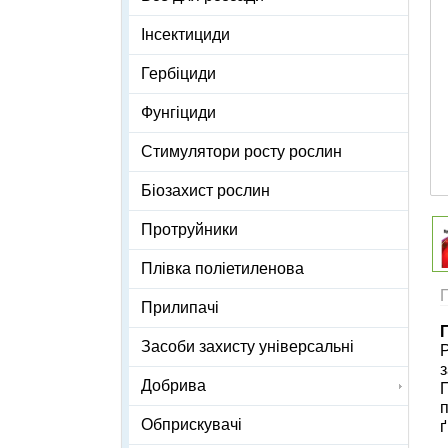
Інсектициди
Гербіциди
Фунгіциди
Стимулятори росту рослин
Біозахист рослин
Протруйники
Плівка поліетиленова
Прилипачі
Засоби захисту універсальні
Р
з
Добрива
П
Обприскувачі
ґ