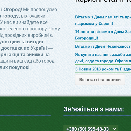
 і Огород
! Ми пропонуємо
а городу
, включаючи
Вітаємо з Днем пам'яті та п
 У нас ви знайдете все
нацизмом у Європі!
го зеленого простору. Чому
14 жовтня вітаємо з Днем За
ід провідних виробників.
Богородиці!
упні ціни
та
вигідні
Вітаємо із Днем Незалежності
доставка по Україні
—
рні акції та знижки
на
Як купити насіння, засоби за
ращити ваш сад або город
дачі, саду та городу. Оформ
лих покупок!
З Новим 2018 роком та Різд
Всі статті та новини
Зв'яжіться з нами:
+380 (50) 595-48-33