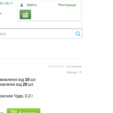
і: 24 / 7
Увійти
Реєстрація
( 0 )
голосов
Рейтинг:
/
5
амовленні від
10
шт.
мовленні від
20
шт.
асное Чудо, 0.2 г
В корзину
шт