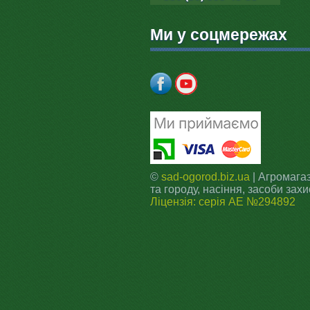
Ми у соцмережах
©
sad-ogorod.biz.ua
| Агромагаз
та городу, насіння, засоби захи
Ліцензія: серія АЕ №294892