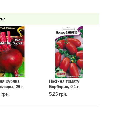
ть:
ня буряка
Насіння томату
ладка, 20 г
Барбарис, 0,1 г
 грн.
5,25 грн.