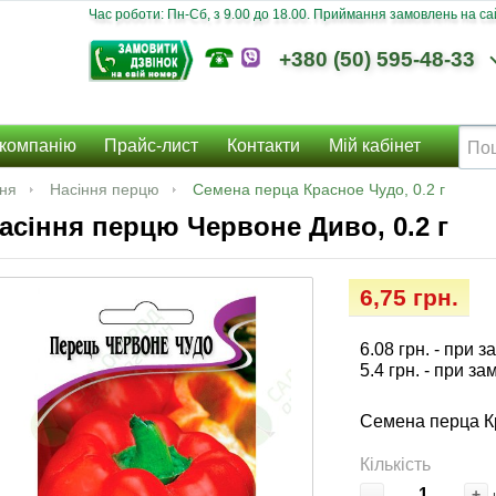
Час роботи: Пн-Сб, з 9.00 до 18.00. Приймання замовлень на сайт
+380 (50) 595-48-33
компанію
Прайс-лист
Контакти
Мій кабінет
ння
Насіння перцю
Семена перца Красное Чудо, 0.2 г
асіння перцю Червоне Диво, 0.2 г
6,75 грн.
6.08 грн.
- при з
5.4 грн.
- при за
Семена перца Кр
Кількість
-
+