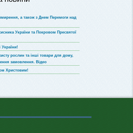
римирення, а також з Днем Перемоги над
хисника України та Покровом Пресвятої
 України!
хисту рослин та інші товари для дому,
лення замовлення. Відео
вом Христовим!