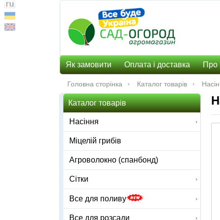
Як замовити
Оплата і доставка
Про 
Головна сторінка
Каталог товарів
Насі
Н
Каталог товарів
Насіння
Міцелій грибів
Агроволокно (спанбонд)
Сітки
Все для поливу
Все для розсади