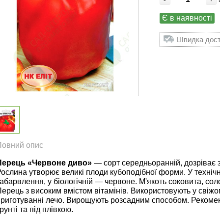
Є в наявності
Швидка доста
Повний опис
Перець «Червоне диво»
— сорт середньоранній, дозріває 
ослина утворює великі плоди кубоподібної форми. У технічн
абарвлення, у біологічній — червоне. М'якоть соковита, сол
ерець з високим вмістом вітамінів. Використовують у свіжо
приготуванні лечо. Вирощують розсадним способом. Рекоме
рунті та під плівкою.