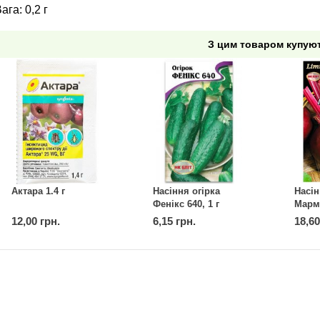
ага: 0,2 г
З цим товаром купую
Актара 1.4 г
Насіння огірка
Насін
Фенікс 640, 1 г
Марме
12,00 грн.
6,15 грн.
18,60