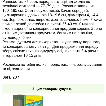
Ранньостиглий сорт, період вегетації від сходів до
Средства защиты от мух
Семена сидератов
технічної стиглості — 77–79 днів. Рослина заввишки
160–185 см. Сорт посухостійкий. Качан середній,
Средства защиты от моли
Семена табака
циліндричний, довжиною 18-19,6 см, діаметром 4,1-4,4
см. Зерно коротке, широке, жовте, солодке. Нижній качан
прикріплений до стебла на висоті 35-40 см. Смакові
Средства защиты от капустницы
Семена томатов
якості вареної та консервованої продукції хороші. Зерно
є цінним дієтичним продуктом, багатим на вітаміни,
вуглеводи, білки.
Средства защиты от кротов
Семена газонной травы
Рекомендується для використання у свіжому, вареному
та консервованому вигляді. Для продовження періоду
Средства защиты от грызунов
Семена тыквы, патиссона
збору свіжих качанів кукурудзу слід висівати 3-4 рази з
інтервалом 10-15 днів.
Препараты для септиков, выгребных ям и
Семена укропа
Рослинам потрібні полив, прополювання, розпушування
дачных туалетов, биодеструкторы
та підживлення.
Семена фасоли
Вага: 20 г
Хозяйственные товары
Семена цветов
З цим товаром купують:
Средства защиты растений
Семена шпината
Лидеры продаж