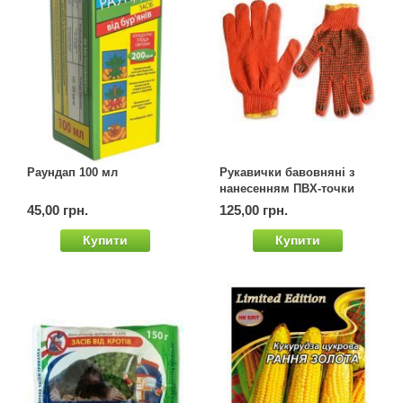
Семена щавеля
Купить семена - хиты продаж
Элитные семена в банках
Архив
Раундап 100 мл
Рукавички бавовняні з
нанесенням ПВХ-точки
оранжеві, упаковка 12 пар
45,00 грн.
125,00 грн.
Купити
Купити