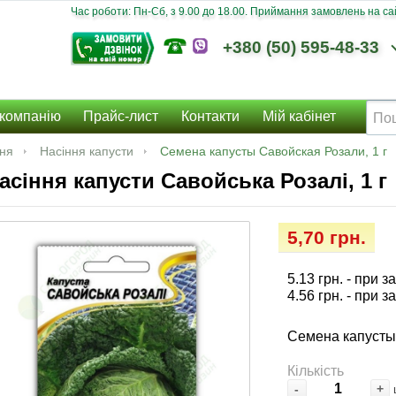
Час роботи: Пн-Сб, з 9.00 до 18.00. Приймання замовлень на сайт
+380 (50) 595-48-33
компанію
Прайс-лист
Контакти
Мій кабінет
ння
Насіння капусти
Семена капусты Савойская Розали, 1 г
асіння капусти Савойська Розалі, 1 г
5,70 грн.
5.13 грн.
- при з
4.56 грн.
- при з
Семена капусты 
Кількість
-
+