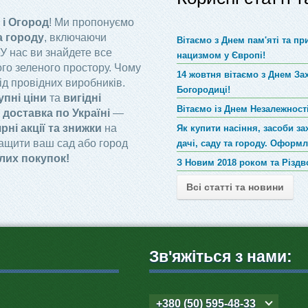
 і Огород
! Ми пропонуємо
а городу
, включаючи
Вітаємо з Днем пам'яті та п
 У нас ви знайдете все
нацизмом у Європі!
го зеленого простору. Чому
14 жовтня вітаємо з Днем За
ід провідних виробників.
Богородиці!
упні ціни
та
вигідні
Вітаємо із Днем Незалежності
доставка по Україні
—
рні акції та знижки
на
Як купити насіння, засоби за
ращити ваш сад або город
дачі, саду та городу. Оформ
лих покупок!
З Новим 2018 роком та Різд
Всі статті та новини
Зв'яжіться з нами:
+380 (50) 595-48-33