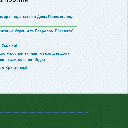
римирення, а також з Днем Перемоги над
хисника України та Покровом Пресвятої
 України!
хисту рослин та інші товари для дому,
лення замовлення. Відео
вом Христовим!