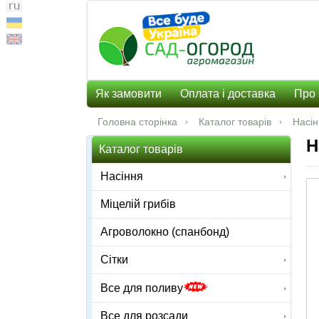
Як замовити
Оплата і доставка
Про 
Головна сторінка
Каталог товарів
Насі
Н
Каталог товарів
Насіння
Міцелій грибів
Агроволокно (спанбонд)
Сітки
Все для поливу
Все для розсади