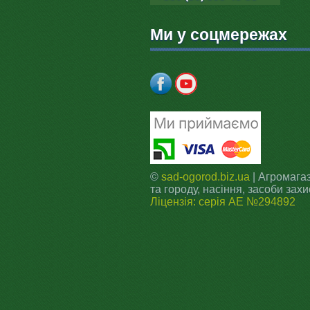
Ми у соцмережах
©
sad-ogorod.biz.ua
| Агромагаз
та городу, насіння, засоби захи
Ліцензія: серія АЕ №294892