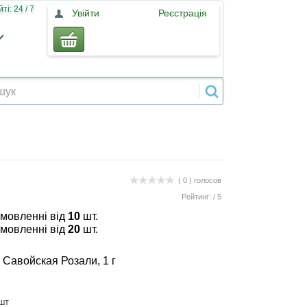
і: 24 / 7
Увійти
Реєстрація
( 0 )
голосов
Рейтинг:
/
5
амовленні від
10
шт.
амовленні від
20
шт.
Савойская Розали, 1 г
шт