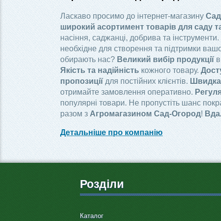
Ласкаво просимо до інтернет-магазину
Сад
широкий асортимент товарів для саду т
насіння, саджанці, добрива та інструменти.
необхідне для створення та підтримки вашо
обирають нас?
Великий вибір продукції
в
Якість та надійність
кожного товару.
Дост
пропозиції
для постійних клієнтів.
Швидка 
отримайте замовлення оперативно.
Регуля
популярні товари. Не пропустіть шанс пок
разом з
Агромагазином Сад-Огород
!
Вда
Детальніше про компанію
Розділи
Каталог