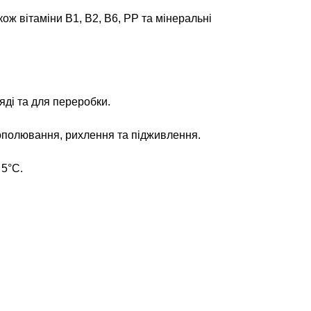
кож вітаміни B1, B2, B6, PP та мінеральні
яді та для переробки.
ополювання, рихлення та підживлення.
 5°С.