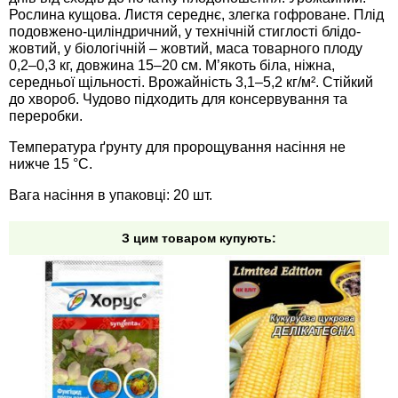
Средства защиты от мух
Семена сидератов
Рослина кущова. Листя середнє, злегка гофроване. Плід
подовжено-циліндричний, у технічній стиглості блідо-
жовтий, у біологічній – жовтий, маса товарного плоду
Средства защиты от моли
Семена табака
0,2–0,3 кг, довжина 15–20 см. М’якоть біла, ніжна,
середньої щільності. Врожайність 3,1–5,2 кг/м². Стійкий
Средства защиты от капустницы
до хвороб. Чудово підходить для консервування та
Семена томатов
переробки.
Средства защиты от кротов
Семена газонной травы
Температура ґрунту для пророщування насіння не
нижче 15 °C.
Средства защиты от грызунов
Семена тыквы, патиссона
Вага насіння в упаковці: 20 шт.
Препараты для септиков, выгребных ям и
Семена укропа
З цим товаром купують:
дачных туалетов, биодеструкторы
Семена фасоли
Хозяйственные товары
Семена цветов
Средства защиты растений
Семена шпината
Лидеры продаж