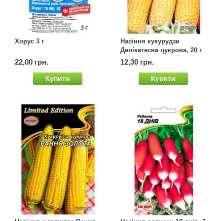
Семена щавеля
Купить семена - хиты продаж
Элитные семена в банках
Хорус 3 г
Насіння кукурудзи
Архив
Делікатесна цукрова, 20 г
22,00 грн.
12,30 грн.
Купити
Купити