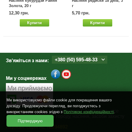
Насіння кукурудзи Рання
Насіння редиски 18 днів, 3
Золота, 20 г
г
12,30 грн.
5,70 грн.
Купити
Купити
+380 (50) 595-48-33
Зв'яжіться з нами:
Ми у соцмережах
Ми використовуємо файли cookie для покращення вашого
досвіду. Продовжуючи перегляд, ви погоджуєтесь з
©
sad-ogorod.biz.ua
| Агромагазин Сад-Огород - все
використанням cookies згідно з
Політикою конфіденційності
.
для дому, дачі, саду та городу, насіння, засоби захисту
Підтверджую
рослин. 2004 - 2026
Ліцензія: серія АЕ №294892