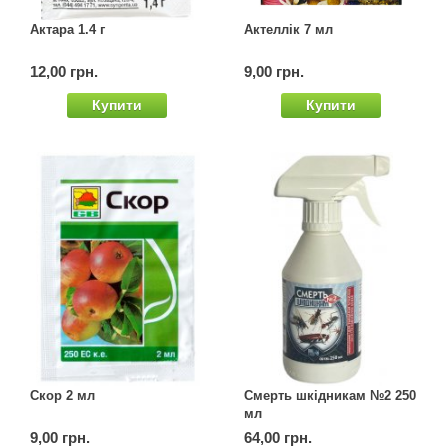
Семена щавеля
Актара 1.4 г
Актеллік 7 мл
Купить семена - хиты продаж
12,00 грн.
9,00 грн.
Элитные семена в банках
Архив
Купити
Купити
Скор 2 мл
Смерть шкідникам №2 250
мл
9,00 грн.
64,00 грн.