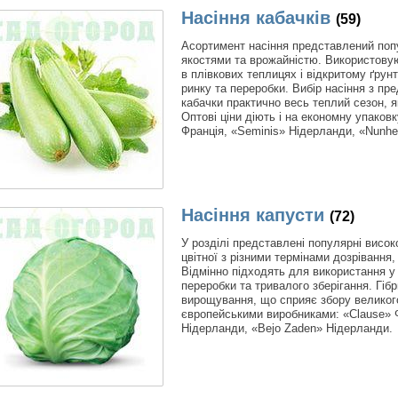
Насіння кабачків
(59)
Асортимент насіння представлений поп
якостями та врожайністю. Використову
в плівкових теплицях і відкритому ґрун
ринку та переробки. Вибір насіння з п
кабачки практично весь теплий сезон, як
Оптові ціни діють і на економну упаков
Франція, «Seminis» Нідерланди, «Nunh
Насіння капусти
(72)
У розділі представлені популярні високо
цвітної з різними термінами дозрівання
Відмінно підходять для використання у
переробки та тривалого зберігання. Гіб
вирощування, що сприяє збору великог
європейськими виробниками: «Clause» Ф
Нідерланди, «Bejo Zaden» Нідерланди.