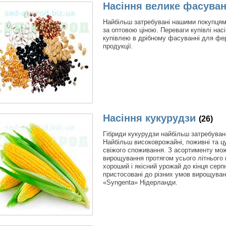
Насіння велике фасува
Найбільш затребувані нашими покупцям
за оптовою ціною. Переваги купівлі нас
купівлею в дрібному фасуванні для фер
продукції.
Насіння кукурудзи
(26)
Гібриди кукурудзи найбільш затребуван
Найбільш високоврожайні, поживні та ц
свіжого споживання. З асортименту мож
вирощування протягом усього літнього пе
хороший і якісний урожай до кінця сер
пристосовані до різних умов вирощуван
«Syngenta» Нідерланди.