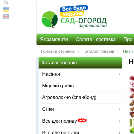
Як замовити
Оплата і доставка
Про 
Головна сторінка
Каталог товарів
Насі
Н
Каталог товарів
Насіння
Міцелій грибів
Агроволокно (спанбонд)
Сітки
Все для поливу
Все для розсади