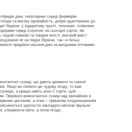
 гібридів дині, популярних серед фермерів-
і плоди та високу врожайність, добре адаптованих до
ії України: у відкритому ґрунті, теплицях, плівкових
ідерами серед існуючих на сьогодні сортів, які
чудові смакові та товарні якості, високий вміст
щування як на півдні України, так і в більш
 можете придбати насіння дині за вигідними оптовими
емонтантної суниці, що дають ароматні та смачні
зків. Якщо ви любите цю чудову ягоду, то вам
уницю, а краще навіть різні її сорти, щоб
ям. Переваги ремонтантної суниці над звичайною в
рервним цвітінням, а отже – тривалим плодоношенням
 пояснюються здатністю закладати квіткові бруньки
я, утворюючи квіти, а потім ягоди.