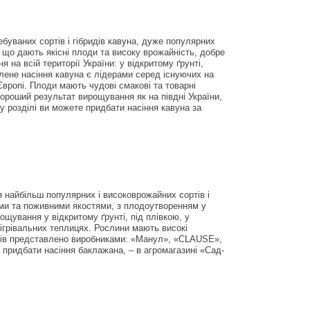
ебуваних сортів і гібридів кавуна, дуже популярних
 що дають якісні плоди та високу врожайність, добре
на всій території України: у відкритому ґрунті,
лене насіння кавуна є лідерами серед існуючих на
 Європі. Плоди мають чудові смакові та товарні
 хороший результат вирощування як на півдні України,
му розділі ви можете придбати насіння кавуна за
я найбільш популярних і високоврожайних сортів і
ими та поживними якостями, з плодоутворенням у
щування у відкритому ґрунті, під плівкою, у
бігрівальних теплицях. Рослини мають високі
анів представлено виробниками: «Манул», «CLAUSE»,
 придбати насіння баклажана, – в агромагазині «Сад-