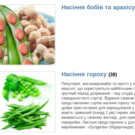
Насіння бобів та арахісу
Насіння гороху
(38)
Популярні, високоврожайні та прості у 
квасолі, що користуються найбільшим п
зручний період дозрівання – від сходів 
середньостиглі сорти). Відмінні смаков
представлених сортів насіння гороху та 
добре пристосовані для вирощування у 
мають тривалий (понад 1 рік) термін зб
вживається у свіжому вигляді, для при
переробки. Насіння представлено у дос
виробниками: «Syngenta» (Нідерланди),