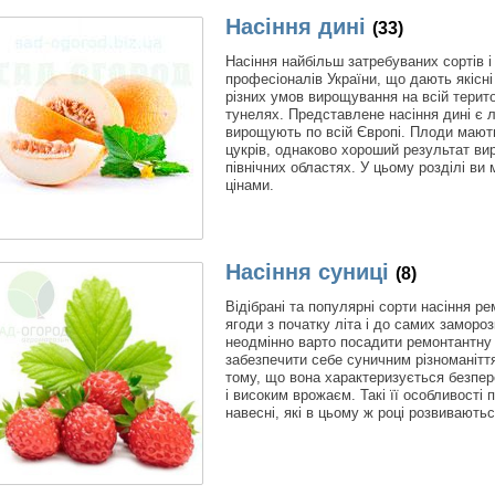
Насіння дині
(33)
Насіння найбільш затребуваних сортів і
професіоналів України, що дають якісн
різних умов вирощування на всій територ
тунелях. Представлене насіння дині є л
вирощують по всій Європі. Плоди мають 
цукрів, однаково хороший результат виро
північних областях. У цьому розділі ви
цінами.
Насіння суниці
(8)
Відібрані та популярні сорти насіння р
ягоди з початку літа і до самих заморо
неодмінно варто посадити ремонтантну с
забезпечити себе суничним різноманітт
тому, що вона характеризується безпе
і високим врожаєм. Такі її особливості
навесні, які в цьому ж році розвиваютьс