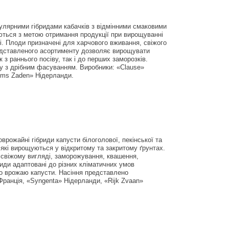
улярними гібридами кабачків з відмінними смаковими
ються з метою отримання продукції при вирощуванні
ті. Плоди призначені для харчового вживання, свіжого
редставленого асортименту дозволяє вирощувати
 з раннього посіву, так і до перших заморозків.
ку з дрібним фасуванням. Виробники: «Clause»
ems Zaden» Нідерланди.
врожайні гібриди капусти білоголової, пекінської та
, які вирощуються у відкритому та закритому ґрунтах.
 свіжому вигляді, заморожування, квашення,
риди адаптовані до різних кліматичних умов
о врожаю капусти. Насіння представлено
ранція, «Syngenta» Нідерланди, «Rijk Zvaan»