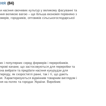
ння
(84)
и насіння овочевих культур у великому фасуванні та
іння великою вагою – ще більша економія порівняно з
мерів, городників, оптовиків сільськогосподарської
их і популярних серед фермерів і переробників.
укрові качани, що застосовуються для переробки та
на вибрати та придбати насіння кукурудзи для
ріоду, як скоростиглі ранні, так і ті, що дають
пня. Характеризуються відмінним товарним виглядом і
ня на полях та городах України. Виробник: