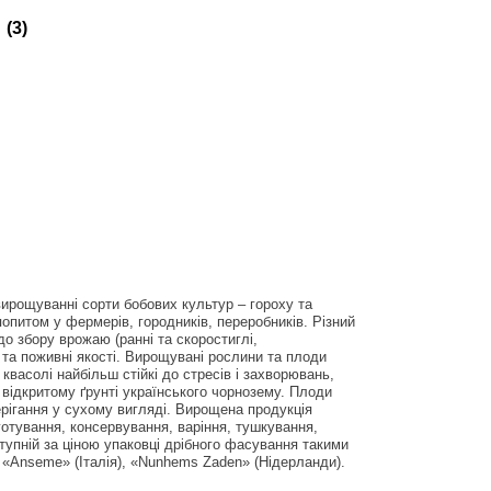
(3)
вирощуванні сорти бобових культур – гороху та
опитом у фермерів, городників, переробників. Різний
до збору врожаю (ранні та скоростиглі,
і та поживні якості. Вирощувані рослини та плоди
квасолі найбільш стійкі до стресів і захворювань,
відкритому ґрунті українського чорнозему. Плоди
ерігання у сухому вигляді. Вирощена продукція
готування, консервування, варіння, тушкування,
тупній за ціною упаковці дрібного фасування такими
 «Anseme» (Італія), «Nunhems Zaden» (Нідерланди).