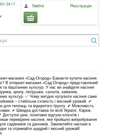
і: 24 / 7
Увійти
Реєстрація
ернет-магазині «Сад-Огород» Бажаєте купити насіння
ою? В інтернет-магазині «Сад-Огород» представлений
і та баштанних культур. У нас ви знайдете насіння
буряка, кропу, петрушки, салатів, кабачків,
рних культур. ✅ Чому вигідно купувати насіння саме
робників – стабільна схожість і високий урожай. ✔
дів для теплиць та відкритого ґрунту. ✔ Можливість
інами. ✔ Швидка доставка по всій Україні: Харків,
 Доступні ціни, позитивні відгуки клієнтів і
лише перевірене насіння, яке пройшло випробування
для садівників та дачників. Замовляйте насіння в
одні та отримайте щедрий і якісний урожай!
я: