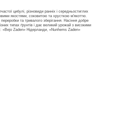
пчастої цибулі, різновиди ранніх і середньостиглих
ковими якостями, соковитою та хрусткою м'якоттю.
 переробки та тривалого зберігання. Насіння добре
зних типах ґрунтів і дає великий урожай з високими
я: «Bejo Zaden» Нідерланди, «Nunhems Zaden»