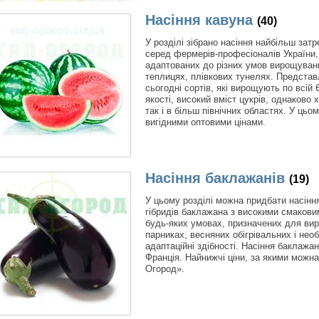
Насіння кавуна
(40)
У розділі зібрано насіння найбільш затр
серед фермерів-професіоналів України,
адаптованих до різних умов вирощування 
теплицях, плівкових тунелях. Представ
сьогодні сортів, які вирощують по всій
якості, високий вміст цукрів, однаково
так і в більш північних областях. У цьо
вигідними оптовими цінами.
Насіння баклажанів
(19)
У цьому розділі можна придбати насінн
гібридів баклажана з високими смаков
будь-яких умовах, призначених для виро
парниках, весняних обігрівальних і нео
адаптаційні здібності. Насіння баклаж
Франція. Найнижчі ціни, за якими можна
Огород».