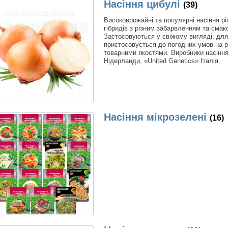
Насіння цибулі
(39)
Високоврожайні та популярні насіння рі
гібридів з різним забарвленням та сма
Застосовуються у свіжому вигляді, для
пристосовується до погодних умов на рі
товарними якостями. Виробники насінн
Нідерланди, «United Genetics» Італія.
Насіння мікрозелені
(16)