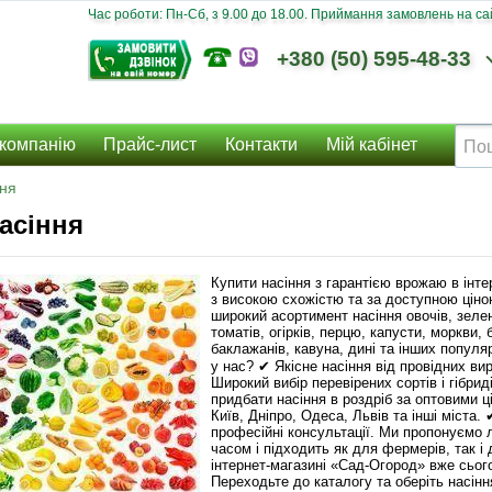
Час роботи: Пн-Сб, з 9.00 до 18.00. Приймання замовлень на сайт
+380 (50) 595-48-33
компанію
Прайс-лист
Контакти
Мій кабінет
ння
асіння
Купити насіння з гарантією врожаю в інт
з високою схожістю та за доступною цін
широкий асортимент насіння овочів, зелен
томатів, огірків, перцю, капусти, моркви, 
баклажанів, кавуна, дині та інших популя
у нас? ✔ Якісне насіння від провідних ви
Широкий вибір перевірених сортів і гібри
придбати насіння в роздріб за оптовими ц
Київ, Дніпро, Одеса, Львів та інші міста. ✔
професійні консультації. Ми пропонуємо 
часом і підходить як для фермерів, так і 
інтернет-магазині «Сад-Огород» вже сьог
Переходьте до каталогу та оберіть насінн