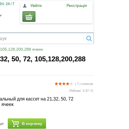
і: 24 / 7
Увійти
Реєстрація
,105,128,200,288 ячеек
, 50, 72, 105,128,200,288
( 7 )
голосов
Рейтинг:
3.37
/
5
льный для кассет на 21,32, 50, 72
8 ячеек
В корзину
шт