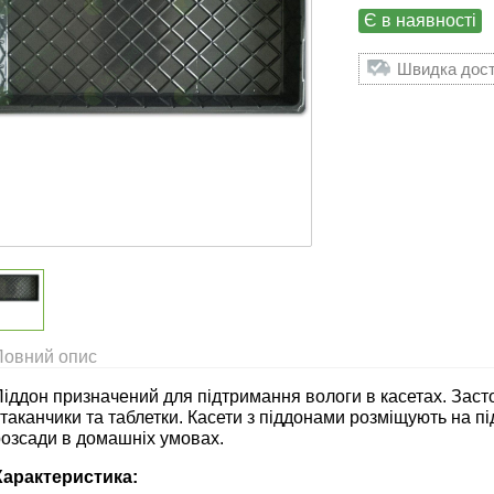
Є в наявності
Швидка доста
Повний опис
іддон призначений для підтримання вологи в касетах. Застос
таканчики та таблетки. Касети з піддонами розміщують на п
розсади в домашніх умовах.
Характеристика: