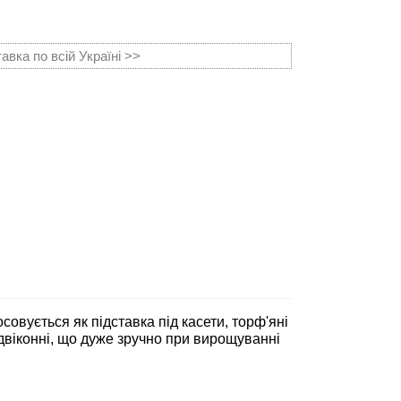
вка по всій Україні >>
овується як підставка під касети, торф'яні
ідвіконні, що дуже зручно при вирощуванні