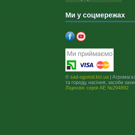
Ми у соцмережах
©
sad-ogorod.biz.ua
| Агромагаз
та городу, насіння, засоби захи
Ліцензія: серія АЕ №294892