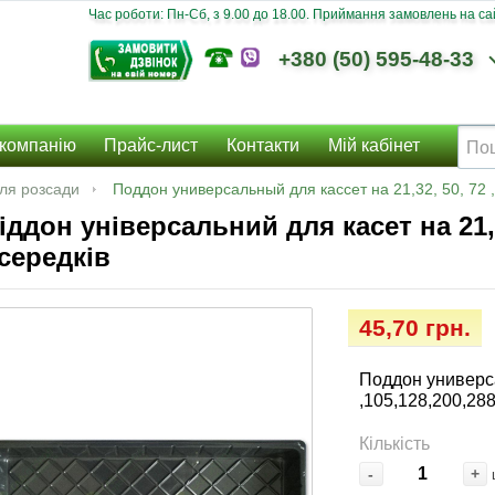
Час роботи: Пн-Сб, з 9.00 до 18.00. Приймання замовлень на сайт
+380 (50) 595-48-33
компанію
Прайс-лист
Контакти
Мій кабінет
ля розсади
Поддон универсальный для кассет на 21,32, 50, 72 
іддон універсальний для касет на 21,32
середків
45,70 грн.
Поддон универса
,105,128,200,28
Кількість
-
+