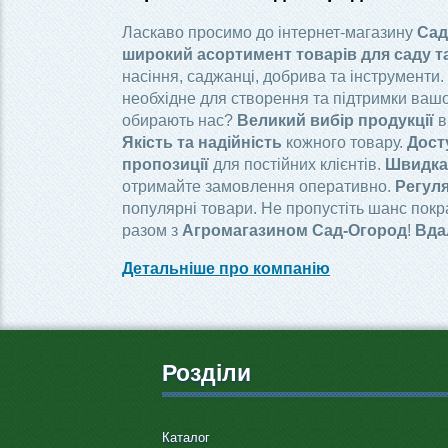
Ласкаво просимо до інтернет-магазину
Сад
широкий асортимент товарів для саду т
насіння, саджанці, добрива та інструменти.
необхідне для створення та підтримки вашо
обирають нас?
Великий вибір продукції
в
Якість та надійність
кожного товару.
Дост
пропозиції
для постійних клієнтів.
Швидка 
отримайте замовлення оперативно.
Регуля
популярні товари. Не пропустіть шанс пок
разом з
Агромагазином Сад-Огород
!
Вда
Детальніше про компанію
Розділи
Каталог