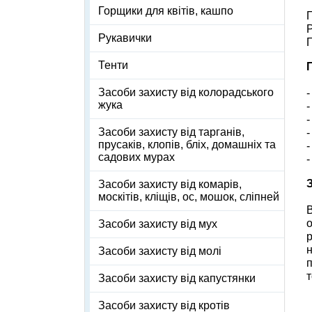
Горщики для квітів, кашпо
П
Р
Рукавички
Тенти
Засоби захисту від колорадського
-
жука
-
-
Засоби захисту від тарганів,
-
прусаків, клопів, бліх, домашніх та
-
садових мурах
Засоби захисту від комарів,
москітів, кліщів, ос, мошок, сліпней
В
о
Засоби захисту від мух
р
н
Засоби захисту від молі
п
т
Засоби захисту від капустянки
Засоби захисту від кротів