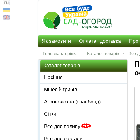
Як замовити
Оплата і доставка
Про 
Головна сторінка
Каталог товарів
Все д
П
Каталог товарів
о
Насіння
Міцелій грибів
Агроволокно (спанбонд)
Сітки
Все для поливу
Все для розсади