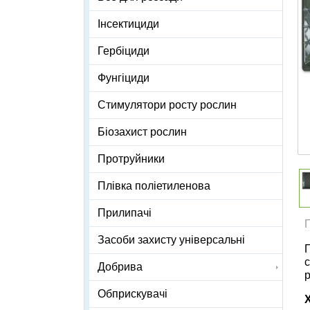
Інсектициди
Гербіциди
Фунгіциди
Стимулятори росту рослин
Біозахист рослин
Протруйники
Плівка поліетиленова
Прилипачі
Засоби захисту універсальні
П
с
Добрива
Обприскувачі