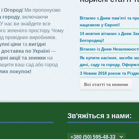
 і Огород
! Ми пропонуємо
а городу
, включаючи
Вітаємо з Днем пам'яті та п
 У нас ви знайдете все
нацизмом у Європі!
го зеленого простору. Чому
14 жовтня вітаємо з Днем За
ід провідних виробників.
Богородиці!
упні ціни
та
вигідні
Вітаємо із Днем Незалежності
доставка по Україні
—
рні акції та знижки
на
Як купити насіння, засоби за
ращити ваш сад або город
дачі, саду та городу. Оформ
лих покупок!
З Новим 2018 роком та Різд
Всі статті та новини
Зв'яжіться з нами:
+380 (50) 595-48-33