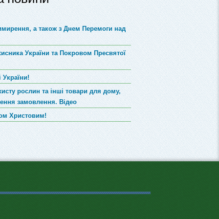
римирення, а також з Днем Перемоги над
хисника України та Покровом Пресвятої
 України!
хисту рослин та інші товари для дому,
лення замовлення. Відео
вом Христовим!