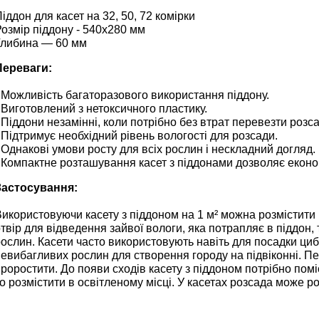
іддон для касет на 32, 50, 72 комірки
озмір піддону - 540х280 мм
Глибина — 60 мм
Переваги:
 Можливість багаторазового використання піддону.
 Виготовлений з нетоксичного пластику.
 Піддони незамінні, коли потрібно без втрат перевезти розса
 Підтримує необхідний рівень вологості для розсади.
 Однакові умови росту для всіх рослин і нескладний догляд.
- Компактне розташування касет з піддонами дозволяє екон
Застосування:
икористовуючи касету з піддоном на 1 м² можна розмістити 1 
твір для відведення зайвої вологи, яка потрапляє в піддон
ослин. Касети часто використовують навіть для посадки цибу
евибагливих рослин для створення городу на підвіконні. Пе
роростити. До появи сходів касету з піддоном потрібно поміс
о розмістити в освітленому місці. У касетах розсада може ро