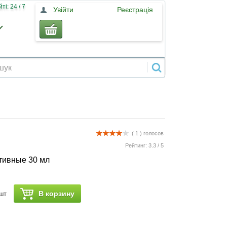
і: 24 / 7
Увійти
Реєстрація
( 1 )
голосов
Рейтинг:
3.3
/
5
тивные 30 мл
В корзину
шт