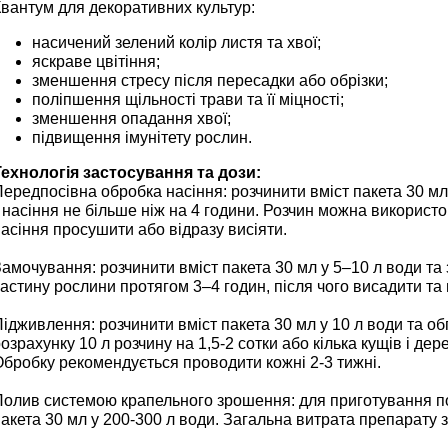
вантум для декоративних культур:
насичений зелений колір листя та хвої;
яскраве цвітіння;
зменшення стресу після пересадки або обрізки;
поліпшення щільності трави та її міцності;
зменшення опадання хвої;
підвищення імунітету рослин.
Технологія застосування та дози:
ередпосівна обробка насіння: розчинити вміст пакета 30 мл
 насіння не більше ніж на 4 години. Розчин можна використо
асіння просушити або відразу висіяти.
амочування: розчинити вміст пакета 30 мл у 5–10 л води та
астину рослини протягом 3–4 годин, після чого висадити т
ідживлення: розчинити вміст пакета 30 мл у 10 л води та о
озрахунку 10 л розчину на 1,5-2 сотки або кілька кущів і дер
бробку рекомендується проводити кожні 2-3 тижні.
Полив системою крапельного зрошення: для приготування по
акета 30 мл у 200-300 л води. Загальна витрата препарату за