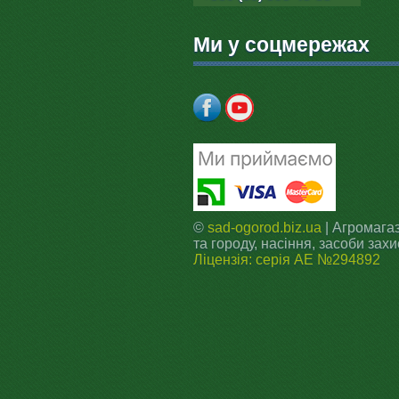
Ми у соцмережах
©
sad-ogorod.biz.ua
| Агромагаз
та городу, насіння, засоби захи
Ліцензія: серія АЕ №294892