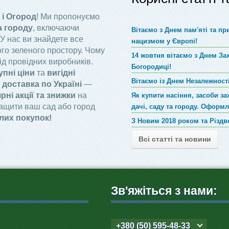
 і Огород
! Ми пропонуємо
а городу
, включаючи
Вітаємо з Днем пам'яті та п
 У нас ви знайдете все
нацизмом у Європі!
го зеленого простору. Чому
14 жовтня вітаємо з Днем За
ід провідних виробників.
Богородиці!
упні ціни
та
вигідні
Вітаємо із Днем Незалежності
доставка по Україні
—
рні акції та знижки
на
Як купити насіння, засоби за
ращити ваш сад або город
дачі, саду та городу. Оформ
лих покупок!
З Новим 2018 роком та Різд
Всі статті та новини
Зв'яжіться з нами:
+380 (50) 595-48-33