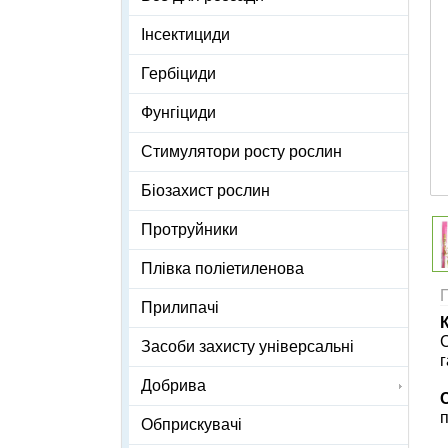
Інсектициди
Гербіциди
Фунгіциди
Стимулятори росту рослин
Біозахист рослин
Протруйники
Плівка поліетиленова
Прилипачі
С
Засоби захисту універсальні
г
Добрива
п
Обприскувачі