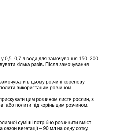
 у 0,5–0,7 л води для замочування 150–200
вувати кілька разів. Після замочування
 замочувати в цьому розчині кореневу
а полити використаним розчином.
бприскувати цим розчином листя рослин, з
ев; або полити під корінь цим розчином.
ливної суміші потрібно розчинити вміст
 сезон вегетації – 90 мл на одну сотку.