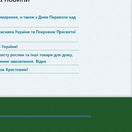
римирення, а також з Днем Перемоги над
хисника України та Покровом Пресвятої
 України!
хисту рослин та інші товари для дому,
лення замовлення. Відео
вом Христовим!