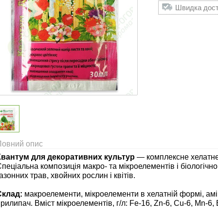
Швидка доста
Повний опис
Квантум для декоративних культур
— комплексне хелатне
пеціальна композиція макро- та мікроелементів і біологічн
азонних трав, хвойних рослин і квітів.
Склад:
макроелементи, мікроелементи в хелатній формі, амін
рилипач. Вміст мікроелементів, г/л: Fe-16, Zn-6, Cu-6, Mn-6, B