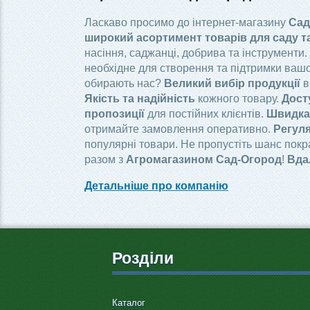
Ласкаво просимо до інтернет-магазину
Сад
широкий асортимент товарів для саду т
насіння, саджанці, добрива та інструменти.
необхідне для створення та підтримки вашо
обирають нас?
Великий вибір продукції
в
Якість та надійність
кожного товару.
Дост
пропозиції
для постійних клієнтів.
Швидка 
отримайте замовлення оперативно.
Регуля
популярні товари. Не пропустіть шанс пок
разом з
Агромагазином Сад-Огород
!
Вда
Детальніше про компанію
Розділи
Каталог