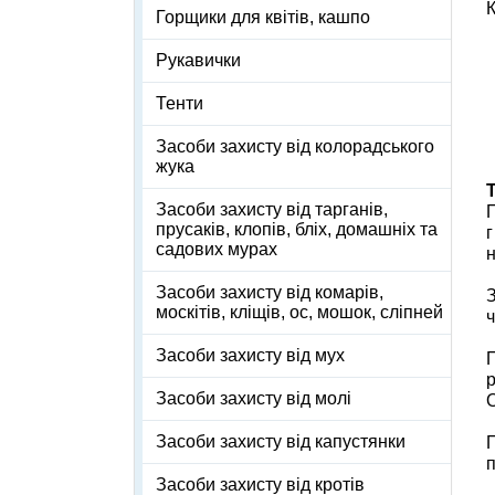
К
Горщики для квітів, кашпо
Рукавички
Тенти
Засоби захисту від колорадського
жука
Засоби захисту від тарганів,
П
прусаків, клопів, бліх, домашніх та
г
садових мурах
н
Засоби захисту від комарів,
З
москітів, кліщів, ос, мошок, сліпней
ч
Засоби захисту від мух
П
р
Засоби захисту від молі
О
Засоби захисту від капустянки
п
Засоби захисту від кротів