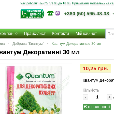
Час роботи: Пн-Сб, з 9.00 до 18.00. Приймання замовлень на сайт
+380 (50) 595-48-33
компанію
Прайс-лист
Контакти
Мій кабінет
ива
Добрива "Квантум"
Квантум Декоративные 30 мл
вантум Декоративні 30 мл
10,25 грн.
Квантум Декора
Кількість
-
+
Є в наявності