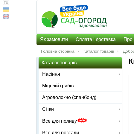
Як замовити
Оплата і доставка
Про 
Головна сторінка
Каталог товарів
Добр
К
Каталог товарів
Насіння
Міцелій грибів
Агроволокно (спанбонд)
Сітки
Все для поливу
Все для розсади