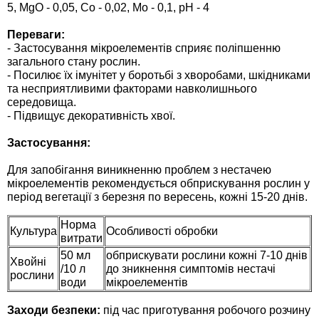
Средства защиты от мух
5, MgO - 0,05, Co - 0,02, Mo - 0,1, pH - 4
Семена сидератов
Переваги:
Средства защиты от моли
Семена табака
- Застосування мікроелементів сприяє поліпшенню
загального стану рослин.
- Посилює їх імунітет у боротьбі з хворобами, шкідниками
Средства защиты от капустницы
Семена томатов
та несприятливими факторами навколишнього
середовища.
Средства защиты от кротов
- Підвищує декоративність хвої.
Семена газонной травы
Застосування:
Средства защиты от грызунов
Семена тыквы, патиссона
Для запобігання виникненню проблем з нестачею
мікроелементів рекомендується обприскування рослин у
Препараты для септиков, выгребных ям и
Семена укропа
період вегетації з березня по вересень, кожні 15-20 днів.
дачных туалетов, биодеструкторы
Норма
Семена фасоли
Культура
Особливості обробки
витрати
Хозяйственные товары
50 мл
обприскувати рослини кожні 7-10 днів
Хвойні
Семена цветов
/10 л
до зникнення симптомів нестачі
рослини
Средства защиты растений
води
мікроелементів
Семена шпината
Заходи безпеки:
під час приготування робочого розчину
Лидеры продаж