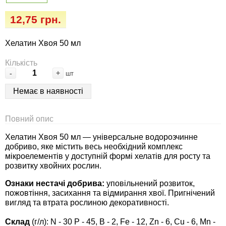
Семена огурцов
Удобрения
Удобрения «Сударушка», «Рязаночка»
12,75 грн.
Семена перца
Опрыскиватели
Удобрения «Чистый лист» кристаллические
Хелатин Хвоя 50 мл
100 г
Семена петрушки
Горшки для цветов, кашпо
Кількість
-
+
шт
Удобрения «Чистый лист» кристаллические
Семена пряных трав
Перчатки
300 г
Немає в наявності
Семена редиса
Тенты
Удобрения «Чистый лист» в палочках
Повний опис
Семена редьки
Средства защиты от колорадского жука
Хелатин Хвоя 50 мл — універсальне водорозчинне
Удобрения «Чистый лист» Успех
добриво, яке містить весь необхідний комплекс
Семена салата
Средства защиты от тараканов, прусаков,
мікроелементів у доступній формі хелатів для росту та
розвитку хвойних рослин.
клопов, блох, домашних и садовых муравьев
Семена свеклы
Ознаки нестачі добрива:
уповільнений розвиток,
Средства защиты от комаров, москитов,
пожовтіння, засихання та відмирання хвої. Пригнічений
вигляд та втрата рослиною декоративності.
клещей, ос, мошек, слепней
Семена сельдерея
Склад
(г/л): N - 30 P - 45, B - 2, Fe - 12, Zn - 6, Cu - 6, Mn -