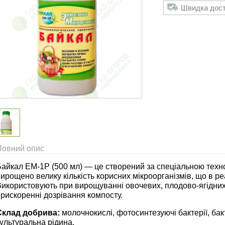
Швидка доста
Повний опис
айкал ЕМ-1Р (500 мл) — це створений за спеціальною технол
ирощено велику кількість корисних мікроорганізмів, що в ре
икористовують при вирощуванні овочевих, плодово-ягідних,
рискоренні дозрівання компосту.
Склад добрива:
молочнокислі, фотосинтезуючі бактерії, бакт
ультуральна рідина.