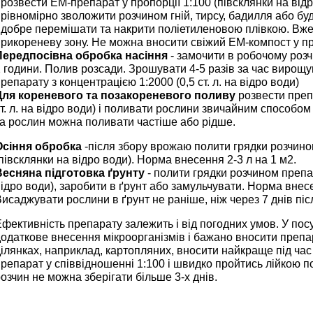
 розвести ЕМ-препарат у пропорції 1:100 (півсклянки на відр
 рівномірно зволожити розчином гній, тирсу, бадилля або буд
 добре перемішати та накрити поліетиленовою плівкою. Вже
рикореневу зону. Не можна вносити свіжий ЕМ-компост у пр
Передпосівна обробка насіння
- замочити в робочому розч
2 години. Полив розсади. Зрошувати 4-5 разів за час виро
репарату з концентрацією 1:2000 (0,5 ст. л. на відро води)
Для кореневого та позакореневого поливу
розвести препа
т. л. на відро води) і поливати рослини звичайним способом
та рослин можна поливати частіше або рідше.
Осіння обробка
-після збору врожаю полити грядки розчино
півсклянки на відро води). Норма внесення 2-3 л на 1 м2.
Весняна підготовка ґрунту
- полити грядки розчином препа
ідро води), заробити в ґрунт або замульчувати. Норма внесе
исаджувати рослини в ґрунт не раніше, ніж через 7 днів піс
фективність препарату залежить і від погодних умов. У пос
одаткове внесення мікроорганізмів і бажано вносити препа
ілянках, наприклад, картопляних, вносити найкраще під ча
репарат у співвідношенні 1:100 і швидко пройтись лійкою 
озчин не можна зберігати більше 3-х днів.