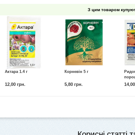
З цим товаром купую
Актара 1.4 г
Корневін 5 г
Ридо
поро
(джен
12,00 грн.
5,80 грн.
14,00
Корисні статті 