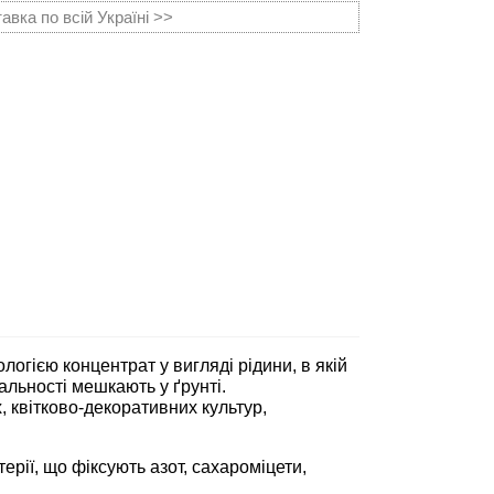
вка по всій Україні >>
огією концентрат у вигляді рідини, в якій
альності мешкають у ґрунті.
 квітково-декоративних культур,
ерії, що фіксують азот, сахароміцети,