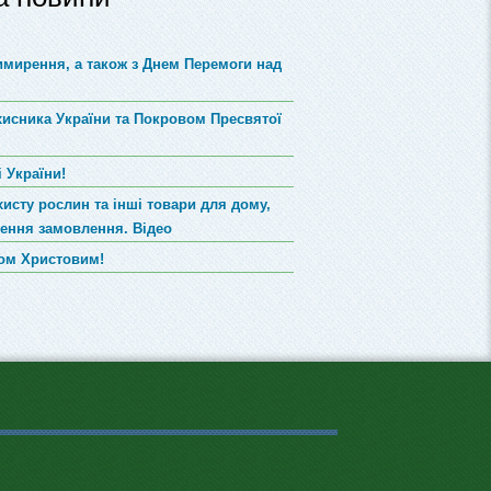
римирення, а також з Днем Перемоги над
хисника України та Покровом Пресвятої
 України!
хисту рослин та інші товари для дому,
лення замовлення. Відео
вом Христовим!