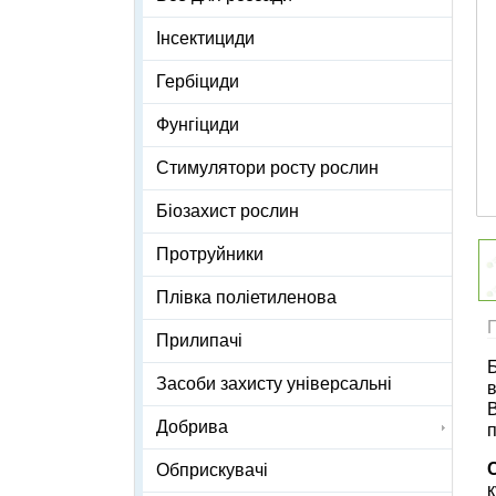
Інсектициди
Гербіциди
Фунгіциди
Стимулятори росту рослин
Біозахист рослин
Протруйники
Плівка поліетиленова
Прилипачі
Б
Засоби захисту універсальні
в
В
Добрива
п
Обприскувачі
к