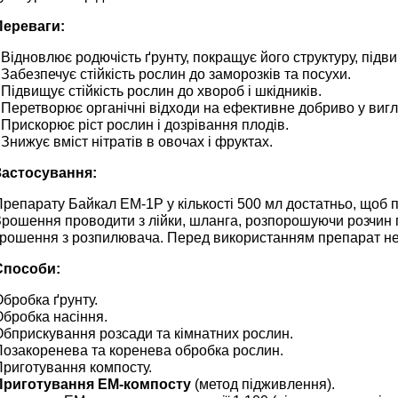
Переваги:
 Відновлює родючість ґрунту, покращує його структуру, під
 Забезпечує стійкість рослин до заморозків та посухи.
 Підвищує стійкість рослин до хвороб і шкідників.
 Перетворює органічні відходи на ефективне добриво у вигл
 Прискорює ріст рослин і дозрівання плодів.
 Знижує вміст нітратів в овочах і фруктах.
Застосування:
репарату Байкал ЕМ-1Р у кількості 500 мл достатньо, щоб п
Зрошення проводити з лійки, шланга, розпорошуючи розчин 
зрошення з розпилювача. Перед використанням препарат не
Способи:
бробка ґрунту.
Обробка насіння.
Обприскування розсади та кімнатних рослин.
Позакоренева та коренева обробка рослин.
Приготування компосту.
Приготування ЕМ-компосту
(метод підживлення).