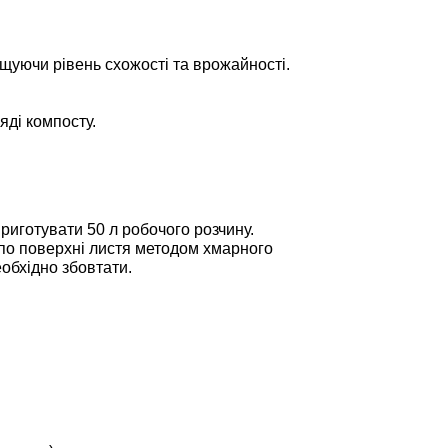
вищуючи рівень схожості та врожайності.
яді компосту.
риготувати 50 л робочого розчину.
по поверхні листя методом хмарного
обхідно збовтати.