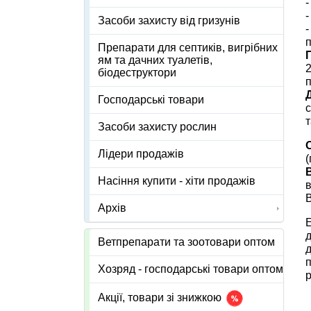
-
-
Засоби захисту від гризунів
-
п
Препарати для септиків, вигрібних
ям та дачних туалетів,
біодеструктори
п
Господарські товари
с
Засоби захисту рослин
Лідери продажів
(
Насіння купити - хіти продажів
в
В
Архів
Е
д
Ветпрепарати та зоотовари оптом
д
п
Хозряд - господарські товари оптом
р
Акції, товари зі знижкою