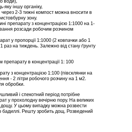
о води),
ь-яку іншу органіку,
 через 2-3 тижні компост можна вносити в
истовбурну зону.
ині препарату з концентрацією 1:1000 на 1-
щування розсади робочим розчином
рат у пропорції 1:1000 (2 ковпачки або 1
 1 раз на тиждень. Залежно від стану ґрунту
м препарату в концентрації 1: 100
рату з концентрацією 1:100 (півсклянки на
ння - 2 літри робочого розчину на 1 м2.
ля обробки.
ушливий і спекотний період потрібне
рат у прохолодну вечірню пору. На великих
с дощу. У цьому випадку можна розвести
по бадиллі. Решту зробить дощ. Розведений