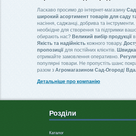
Ласкаво просимо до інтернет-магазину
Сад
широкий асортимент товарів для саду т
насіння, саджанці, добрива та інструменти.
необхідне для створення та підтримки вашо
обирають нас?
Великий вибір продукції
в
Якість та надійність
кожного товару.
Дост
пропозиції
для постійних клієнтів.
Швидка 
отримайте замовлення оперативно.
Регуля
популярні товари. Не пропустіть шанс пок
разом з
Агромагазином Сад-Огород
!
Вда
Детальніше про компанію
Розділи
Каталог