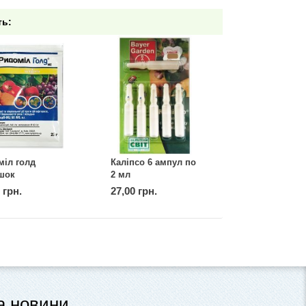
ть:
міл голд
Каліпсо 6 ампул по
шок
2 мл
ерик) 25 г
 грн.
27,00 грн.
та новини