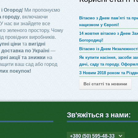
 і Огород
! Ми пропонуємо
а городу
, включаючи
Вітаємо з Днем пам'яті та п
 У нас ви знайдете все
нацизмом у Європі!
го зеленого простору. Чому
14 жовтня вітаємо з Днем За
ід провідних виробників.
Богородиці!
упні ціни
та
вигідні
Вітаємо із Днем Незалежності
доставка по Україні
—
рні акції та знижки
на
Як купити насіння, засоби за
ращити ваш сад або город
дачі, саду та городу. Оформ
лих покупок!
З Новим 2018 роком та Різд
Всі статті та новини
Зв'яжіться з нами:
+380 (50) 595-48-33