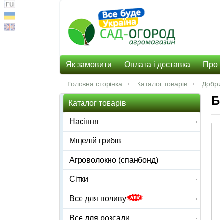
Як замовити
Оплата і доставка
Про 
Головна сторінка
Каталог товарів
Добр
Б
Каталог товарів
Насіння
Міцелій грибів
Агроволокно (спанбонд)
Сітки
Все для поливу
Все для розсади