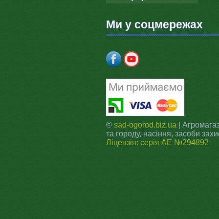
Ми у соцмережах
©
sad-ogorod.biz.ua
| Агромагаз
та городу, насіння, засоби захи
Ліцензія: серія АЕ №294892