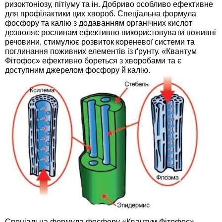
ризоктоніозу, пітіуму та ін. Добриво особливо ефективне
Средства защиты от мух
Семена сидератов
для профілактики цих хвороб. Спеціальна формула
фосфору та калію з додаванням органічних кислот
Средства защиты от моли
Семена табака
дозволяє рослинам ефективно використовувати поживні
речовини, стимулює розвиток кореневої системи та
поглинання поживних елементів із ґрунту. «Квантум
Средства защиты от капустницы
Семена томатов
Фітофос» ефективно бореться з хворобами та є
доступним джерелом фосфору й калію.
Средства защиты от кротов
Семена газонной травы
Средства защиты от грызунов
Семена тыквы, патиссона
Препараты для септиков, выгребных ям и
Семена укропа
дачных туалетов, биодеструкторы
Семена фасоли
Хозяйственные товары
Семена цветов
Средства защиты растений
Семена шпината
Лидеры продаж
Спеціальна формула фосфору «Квантум Фітофос»