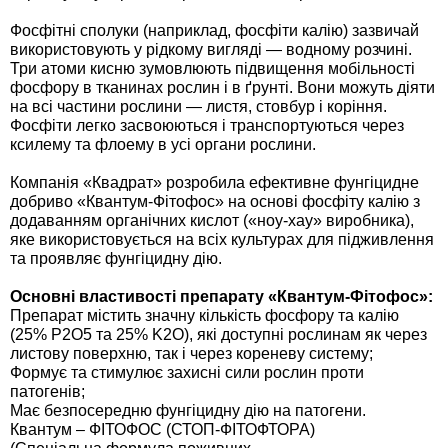
Фосфітні сполуки (наприклад, фосфіти калію) зазвичай
використовують у рідкому вигляді — водному розчині.
Три атоми кисню зумовлюють підвищення мобільності
фосфору в тканинах рослин і в ґрунті. Вони можуть діяти
на всі частини рослини — листя, стовбур і коріння.
Фосфіти легко засвоюються і транспортуються через
ксилему та флоему в усі органи рослини.
Компанія «Квадрат» розробила ефективне фунгіцидне
добриво «Квантум-Фітофос» на основі фосфіту калію з
додаванням органічних кислот («ноу-хау» виробника),
яке використовується на всіх культурах для підживлення
та проявляє фунгіцидну дію.
Основні властивості препарату «Квантум-Фітофос»:
Препарат містить значну кількість фосфору та калію
(25% P2O5 та 25% K2O), які доступні рослинам як через
листову поверхню, так і через кореневу систему;
Формує та стимулює захисні сили рослин проти
патогенів;
Має безпосередню фунгіцидну дію на патогени.
Квантум – ФІТОФОС (СТОП-ФІТОФТОРА)