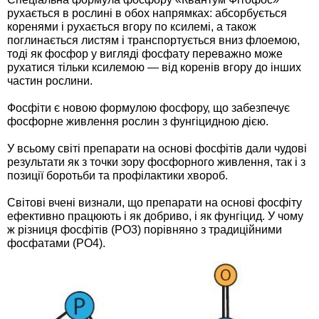
рухається в рослині в обох напрямках: абсорбується
Семена щавеля
коренями і рухається вгору по ксилемі, а також
Купить семена - хиты продаж
поглинається листям і транспортується вниз флоемою,
Элитные семена в банках
тоді як фосфор у вигляді фосфату переважно може
рухатися тільки ксилемою — від коренів вгору до інших
Архив
частин рослини.
Фосфіти є новою формулою фосфору, що забезпечує
фосфорне живлення рослин з фунгіцидною дією.
У всьому світі препарати на основі фосфітів дали чудові
результати як з точки зору фосфорного живлення, так і з
позиції боротьби та профілактики хвороб.
Світові вчені визнали, що препарати на основі фосфіту
ефективно працюють і як добриво, і як фунгіцид. У чому
ж різниця фосфітів (PO3) порівняно з традиційними
фосфатами (PO4).