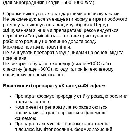
(для виноградників і садів - 500-1000 л/га).
Обробки виконуються стандартними обприскувачами.
Не рекомендується зменшувати норму витрати робочого
розчину та виконувати авіаційну обробку. Перед
змішуванням з іншими препаратами рекомендується
перевірити їх сумісність — тестове приготування
робочого розчину не повинно давати осад.
Можливе незначне помутніння.
Не змішувати препарат з фунгіцидами на основі міді та
прилипача.
Не використовувати в холодну (нижче +10˚С) або
спекотну (вище +30˚С) погоду та при інтенсивному
сонячному випромінюванні.
Властивості препарату «Квантум-Фітофос»
Препарат формує природну стійку реакцію рослини
проти патогенів.
Компоненти препарату легко засвоюються
рослинами та транспортуються флоемою і
ксилемою;
Препарат гальмує ріст і розвиток патогенів,
підсилює імунітет рослини, формує захисний