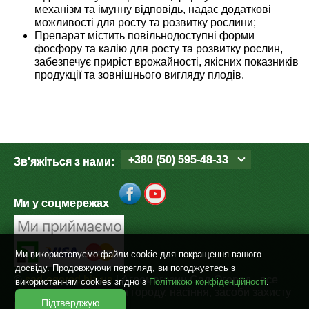
механізм та імунну відповідь, надає додаткові
можливості для росту та розвитку рослини;
Препарат містить повільнодоступні форми
фосфору та калію для росту та розвитку рослин,
забезпечує приріст врожайності, якісних показників
продукції та зовнішнього вигляду плодів.
+380 (50) 595-48-33
Зв'яжіться з нами:
Ми у соцмережах
Ми використовуємо файли cookie для покращення вашого
досвіду. Продовжуючи перегляд, ви погоджуєтесь з
©
sad-ogorod.biz.ua
| Агромагазин Сад-Огород - все
використанням cookies згідно з
Політикою конфіденційності
.
для дому, дачі, саду та городу, насіння, засоби захисту
Підтверджую
рослин. 2004 - 2026