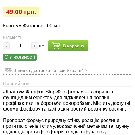
Семена огурцов
Удобрения
Удобрения «Сударушка», «Рязаночка»
49,00 грн.
Семена перца
Опрыскиватели
Удобрения «Чистый лист»
Квантум Фитофос 100 мл
кристаллические 100 г
Семена петрушки
Горшки для цветов, кашпо
Кількість
Удобрения «Чистый лист»
-
+
В корзину
шт
Семена пряных трав
Перчатки
кристаллические 300 г
Є в наявності
Семена редиса
Тенты
Удобрения «Чистый лист» в палочках
Швидка доставка по всій Україні >>
Семена редьки
Средства защиты от колорадского жука
Удобрения «Чистый лист» Успех
Повний опис
«Квантум Фітофос Stop-Фітофтора» — добриво з
Семена салата
Средства защиты от тараканов, прусаков,
фунгіцидним ефектом для підживлення рослин,
клопов, блох, домашних и садовых муравьев
профілактики та боротьби з хворобами. Містить доступні
Семена свеклы
форми фосфору та калію для росту й розвитку рослин.
Средства защиты от комаров, москитов,
Препарат формує природну стійку реакцію рослини
клещей, ос, мошек, слепней
Семена сельдерея
проти патогенів і стимулює захисний механізм та імунну
відповідь проти фітофтори, мілдью, фузаріозу,