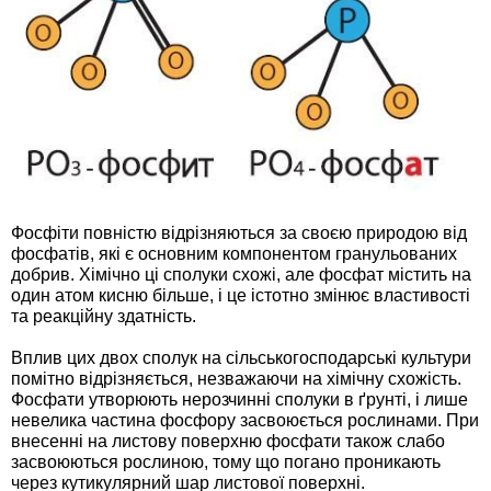
Фосфіти повністю відрізняються за своєю природою від
фосфатів, які є основним компонентом гранульованих
добрив. Хімічно ці сполуки схожі, але фосфат містить на
один атом кисню більше, і це істотно змінює властивості
та реакційну здатність.
Вплив цих двох сполук на сільськогосподарські культури
помітно відрізняється, незважаючи на хімічну схожість.
Фосфати утворюють нерозчинні сполуки в ґрунті, і лише
невелика частина фосфору засвоюється рослинами. При
внесенні на листову поверхню фосфати також слабо
засвоюються рослиною, тому що погано проникають
через кутикулярний шар листової поверхні.