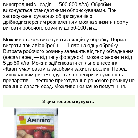
виноградників і садів — 500-800 л/га). Обробки
виконуються стандартними обприскувачами. При
застосуванні сучасних обприскувачів з
дрібнодисперсним розпиленням можна знизити норму
витрати робочого розчину до 50-100 л/га.
Можливо також виконувати авіаційну обробку. Норма
витрати при авіаобробці — 1 л/га на одну обробку.
Витрата робочого розчину залежить від типу обладнання
(насамперед — від типу форсунок) і може становити від
5 до 50 л/га. Можна здійснювати спільне внесення
«Квантума» разом із засобами захисту рослин. Перед
змішуванням рекомендується перевірити сумісність
препаратів — тестове приготування робочого розчину не
повинно давати осад. Можливе незначне помутніння.
З цим товаром купують: