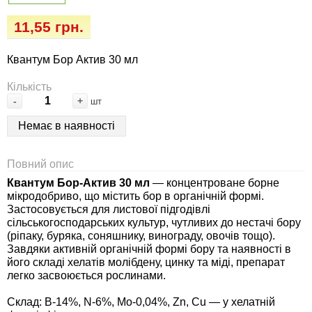
Семена огурцов
Удобрения
Удобрения «Сударушка», «Рязаночка»
11,55 грн.
Семена перца
Опрыскиватели
Удобрения «Чистый лист»
Квантум Бор Актив 30 мл
кристаллические 100 г
Семена петрушки
Горшки для цветов, кашпо
Кількість
-
+
шт
Удобрения «Чистый лист»
Семена пряных трав
Перчатки
кристаллические 300 г
Немає в наявності
Семена редиса
Тенты
Удобрения «Чистый лист» в палочках
Повний опис
Семена редьки
Средства защиты от колорадского жука
Квантум Бор-Актив 30 мл
— концентроване борне
Удобрения «Чистый лист» Успех
мікродобриво, що містить бор в органічній формі.
Застосовується для листової підгодівлі
Семена салата
Средства защиты от тараканов, прусаков,
сільськогосподарських культур, чутливих до нестачі бору
клопов, блох, домашних и садовых муравьев
(ріпаку, буряка, соняшнику, винограду, овочів тощо).
Завдяки активній органічній формі бору та наявності в
Семена свеклы
його складі хелатів молібдену, цинку та міді, препарат
Средства защиты от комаров, москитов,
легко засвоюється рослинами.
клещей, ос, мошек, слепней
Семена сельдерея
Склад: B-14%, N-6%, Mo-0,04%, Zn, Cu — у хелатній