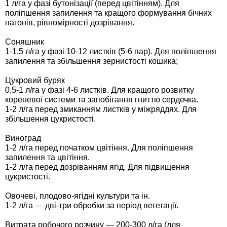
1 л/га у фазі бутонізації (перед цвітінням). Для
Семена щавеля
поліпшення запилення та кращого формування бічних
Купить семена - хиты продаж
пагонів, рівномірності дозрівання.
Элитные семена в банках
Соняшник
Архив
1-1,5 л/га у фазі 10-12 листків (5-6 пар). Для поліпшення
запилення та збільшення зернистості кошика;
Цукровий буряк
0,5-1 л/га у фазі 4-6 листків. Для кращого розвитку
кореневої системи та запобігання гниттю сердечка.
1-2 л/га перед змиканням листків у міжряддях. Для
збільшення цукристості.
Виноград
1-2 л/га перед початком цвітіння. Для поліпшення
запилення та цвітіння.
1-2 л/га перед дозріванням ягід. Для підвищення
цукристості.
Овочеві, плодово-ягідні культури та ін.
1-2 л/га — дві-три обробки за період вегетації.
Витрата робочого розчину — 200-300 л/га (для