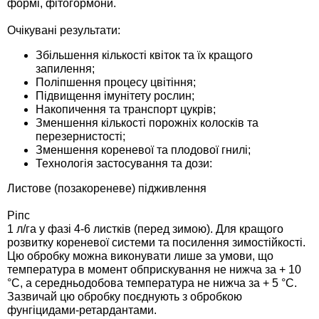
формі, фітогормони.
Средства защиты от мух
Семена сидератов
Очікувані результати:
Средства защиты от моли
Семена табака
Збільшення кількості квіток та їх кращого
запилення;
Средства защиты от капустницы
Семена томатов
Поліпшення процесу цвітіння;
Підвищення імунітету рослин;
Накопичення та транспорт цукрів;
Средства защиты от кротов
Семена газонной травы
Зменшення кількості порожніх колосків та
перезернистості;
Зменшення кореневої та плодової гнилі;
Средства защиты от грызунов
Семена тыквы, патиссона
Технологія застосування та дози:
Препараты для септиков, выгребных ям и
Листове (позакореневе) підживлення
Семена укропа
дачных туалетов, биодеструкторы
Ріпс
Семена фасоли
1 л/га у фазі 4-6 листків (перед зимою). Для кращого
Хозяйственные товары
розвитку кореневої системи та посилення зимостійкості.
Цю обробку можна виконувати лише за умови, що
Семена цветов
температура в момент обприскування не нижча за + 10
Средства защиты растений
°С, а середньодобова температура не нижча за + 5 °С.
Зазвичай цю обробку поєднують з обробкою
Семена шпината
фунгіцидами-ретардантами.
Лидеры продаж