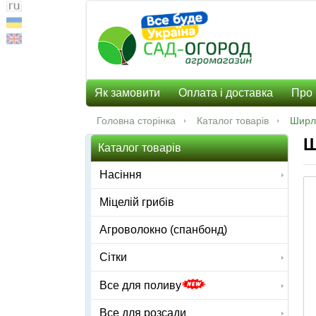
Як замовити
Оплата і доставка
Про 
Головна сторінка
Каталог товарів
Ширл
Ш
Каталог товарів
Насіння
Міцелій грибів
Агроволокно (спанбонд)
Сітки
Все для поливу
Все для розсади