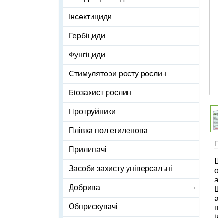
Інсектициди
Гербіциди
Фунгіциди
Стимулятори росту рослин
Біозахист рослин
Протруйники
Плівка поліетиленова
Прилипачі
Засоби захисту універсальні
о
а
Добрива
Ш
а
Обприскувачі
п
і