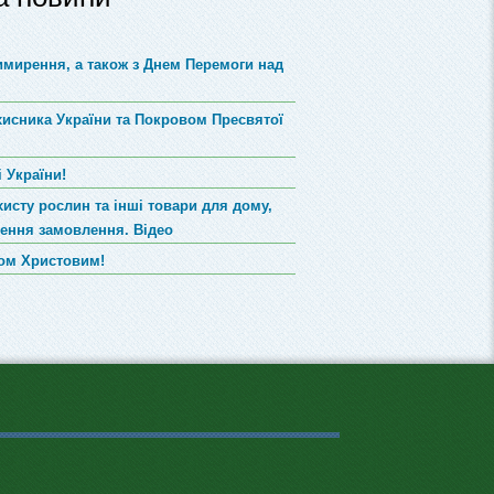
римирення, а також з Днем Перемоги над
хисника України та Покровом Пресвятої
 України!
хисту рослин та інші товари для дому,
лення замовлення. Відео
вом Христовим!