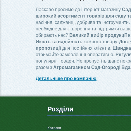
Ласкаво просимо до інтернет-магазину
Сад
широкий асортимент товарів для саду т
насіння, саджанці, добрива та інструменти.
необхідне для створення та підтримки вашо
обирають нас?
Великий вибір продукції
в
Якість та надійність
кожного товару.
Дост
пропозиції
для постійних клієнтів.
Швидка 
отримайте замовлення оперативно.
Регуля
популярні товари. Не пропустіть шанс пок
разом з
Агромагазином Сад-Огород
!
Вда
Детальніше про компанію
Розділи
Каталог