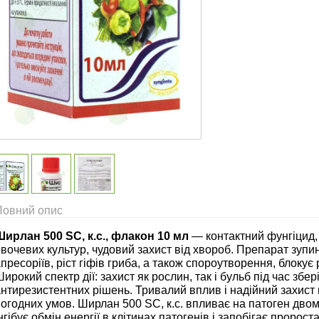
Повний опис
Ширлан 500 SC, к.с., флакон 10 мл
— контактний фунгіцид, 
вочевих культур, чудовий захист від хвороб. Препарат зупи
пресоріїв, ріст гіфів гриба, а також спороутворення, блокує
ирокий спектр дії: захист як рослин, так і бульб під час збе
нтирезистентних рішень. Тривалий вплив і надійний захист
огодних умов. Ширлан 500 SC, к.с. впливає на патоген дво
нгібує обмін енергії в клітинах патогенів і запобігає пророс