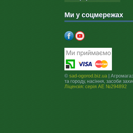
Ми у соцмережах
©
sad-ogorod.biz.ua
| Агромагаз
та городу, насіння, засоби захи
Ліцензія: серія АЕ №294892