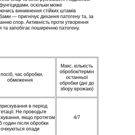
 фунгіцидами, оскільки може
оюючись виникнення стійких штамів
бами — пригнічує дихання патогену та, за
танню спор. Активність проти утворення
я та запобігає поширенню патогену.
Макс. кількість
обробок/термін
посіб, час обробки,
останньої
обмеження
обробки (дні до
збору врожаю)
рискування в період
гетації. Не проводьте
кування, якщо протягом
4/7
,5 годин після обробки
очікуються опади