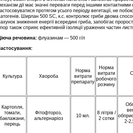
еханізм дії має значні переваги перед іншими контактними
астосовуватися протягом усього періоду вегетації, не поб
атогенів. Ширлан 500 SC, к.с. контролює гриби двома спосо
ахунок зниження енергії всередині гриба, запобігає пророс
пор також сприяє ефективній ізоляції уражених частин лист
Діюча речовина:
флуазинам — 500 г/л
Застосування:
Норма
Норма
витрати
С
Культура
Хвороба
витрати
робочого
препарату
розчину
Обп
Картопля,
ве
томати,
Фітофтороз,
8 літрів /
10 мл.
обприс
баклажани,
альтернаріоз
2 сотки
2-2
перець