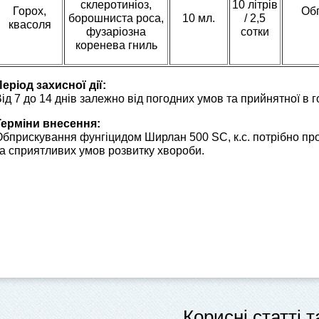
склеротиніоз,
10 літрів
Горох,
Обп
борошниста роса,
10 мл.
/ 2,5
квасоля
фузаріозна
сотки
коренева гниль
еріод захисної дії:
ід 7 до 14 днів залежно від погодних умов та прийнятної в 
Терміни внесення:
Обприскування фунгіцидом Ширлан 500 SC, к.с. потрібно пр
а сприятливих умов розвитку хвороби.
Корисні статті 