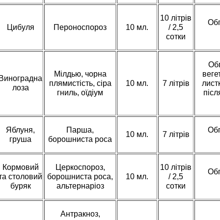
10 літрів
Обп
Цибуля
Пероноспороз
10 мл.
/ 2,5
сотки
Об
Мілдью, чорна
веге
Виноградна
плямистість, сіра
10 мл.
7 літрів
листк
лоза
гниль, оїдіум
післ
Яблуня,
Парша,
Обп
10 мл.
7 літрів
груша
борошниста роса
Кормовий
Церкоспороз,
10 літрів
Обп
та столовий
борошниста роса,
10 мл.
/ 2,5
буряк
альтернаріоз
сотки
Антракноз,