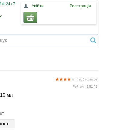
і: 24 / 7
Увійти
Реєстрація
( 20 )
голосов
Рейтинг:
3.51
/
5
10 мл
шт
ості