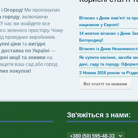
 і Огород
! Ми пропонуємо
а городу
, включаючи
Вітаємо з Днем пам'яті та п
 У нас ви знайдете все
нацизмом у Європі!
го зеленого простору. Чому
14 жовтня вітаємо з Днем За
ід провідних виробників.
Богородиці!
упні ціни
та
вигідні
Вітаємо із Днем Незалежності
доставка по Україні
—
рні акції та знижки
на
Як купити насіння, засоби за
ращити ваш сад або город
дачі, саду та городу. Оформ
лих покупок!
З Новим 2018 роком та Різд
Всі статті та новини
Зв'яжіться з нами:
+380 (50) 595-48-33