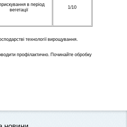
рискування в період
1/10
вегетації
господарстві технології вирощування.
оводити профілактично. Починайте обробку
та новини