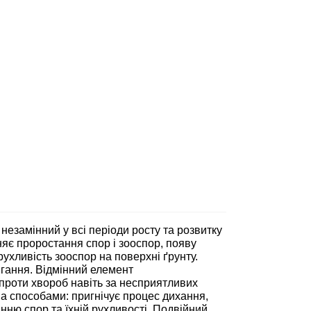
незамінний у всі періоди росту та розвитку
няє проростання спор і зооспор, появу
 рухливість зооспор на поверхні ґрунту.
рігання. Відмінний елемент
 проти хвороб навіть за несприятливих
ма способами: пригнічує процес дихання,
танню спор та їхній рухливості. Подвійний