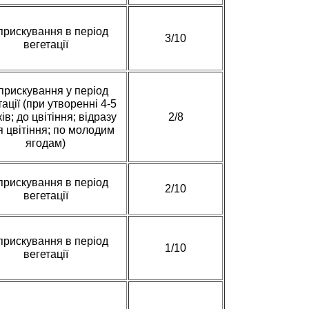
рискування в період
3/10
вегетації
прискування у період
тації (при утворенні 4-5
ів; до цвітіння; відразу
2/8
я цвітіння; по молодим
ягодам)
рискування в період
2/10
вегетації
рискування в період
1/10
вегетації