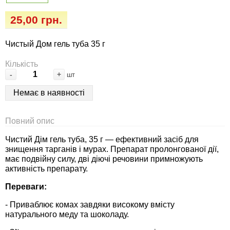
Семена огурцов
Удобрения
Удобрения «Сударушка», «Рязаночка»
25,00 грн.
Семена перца
Опрыскиватели
Удобрения «Чистый лист» кристаллические
Чистый Дом гель туба 35 г
100 г
Семена петрушки
Горшки для цветов, кашпо
Кількість
-
+
шт
Удобрения «Чистый лист» кристаллические
Семена пряных трав
Перчатки
300 г
Немає в наявності
Семена редиса
Тенты
Удобрения «Чистый лист» в палочках
Повний опис
Семена редьки
Средства защиты от колорадского жука
Чистий Дім гель туба, 35 г — ефективний засіб для
Удобрения «Чистый лист» Успех
знищення тарганів і мурах. Препарат пролонгованої дії,
Семена салата
Средства защиты от тараканов, прусаков,
має подвійну силу, дві діючі речовини примножують
активність препарату.
клопов, блох, домашних и садовых муравьев
Семена свеклы
Переваги:
Средства защиты от комаров, москитов,
- Приваблює комах завдяки високому вмісту
клещей, ос, мошек, слепней
Семена сельдерея
натурального меду та шоколаду.