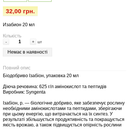
Семена огурцов
Удобрения
Удобрения «Сударушка», «Рязаночка»
32,00 грн.
Семена перца
Опрыскиватели
Удобрения «Чистый лист» кристаллические
Изабион 20 мл
100 г
Семена петрушки
Горшки для цветов, кашпо
Кількість
-
+
шт
Удобрения «Чистый лист» кристаллические
Семена пряных трав
Перчатки
300 г
Немає в наявності
Семена редиса
Тенты
Удобрения «Чистый лист» в палочках
Повний опис
Семена редьки
Средства защиты от колорадского жука
Біодобриво Ізабіон, упаковка 20 мл
Удобрения «Чистый лист» Успех
Діюча речовина: 625 г/л амінокислот та пептидів
Семена салата
Средства защиты от тараканов, прусаков,
Виробник: Syngenta
клопов, блох, домашних и садовых муравьев
Ізабіон, p. — біологічне добриво, яке забезпечує рослину
Семена свеклы
необхідними амінокислотами та пептидами, зберігаючи
Средства защиты от комаров, москитов,
при цьому енергію, що витрачається на їх синтез. У
клещей, ос, мошек, слепней
Семена сельдерея
результаті збільшується продуктивність та покращується
якість врожаю, а також підвищується опірність рослини