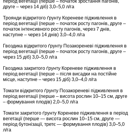
період вегетації (перше – початок зростання пагонів,
друге – через 14 діб) 3,0–5,0 л/га
Троянди відкритого ґрунту Кореневе підживлення в
період вегетації (перше – початок росту пагонів, друге –
початок інтенсивного росту пагонів, через 7 днів,
наступне – через 14 днів) 3,0–4,0 л/га
Гвоздика відкритого ґрунту Позакореневі підживлення в
період вегетації (перше – початок росту пагонів, друге –
через 15 діб) 3,0–5,0 л/га
Гвоздика закритого ґрунту Кореневе підживлення в
період вегетації (перше – після висадки на постійне
місце, наступне – через 15 діб) 3,0–4,0 л/га
Томати відкритого ґрунту Позакореневі підживлення в
період вегетації (перше – висота рослин 10–15 см, друге
– формування плодів) 2,0–5,0 л/га
Томати закритого ґрунту Кореневе підживлення в період
вегетації (перше — висота рослин 10–15 см, друге —
період бутонізації, третє — формування плодів) 3,0–5,0
л/га