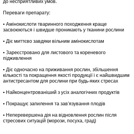
до несприятливих умов.
Средства защиты от мух
Семена сидератов
Переваги препарату:
Средства защиты от моли
Семена табака
• Амінокислоти тваринного походження краще
засвоюються і швидше проникають у тканини рослини
Средства защиты от капустницы
Семена томатов
• Діє миттєво завдяки вільним амінокислотам
Средства защиты от кротов
Семена газонной травы
• Зареєстровано для листового та кореневого
підживлення
Средства защиты от грызунов
Семена тыквы, патиссона
• Діє одночасно на приживання рослин, збільшення
кількості та покращення якості продукції і є найшвидшим
Препараты для септиков, выгребных ям и
Семена укропа
антистресантом для рослини при будь-яких стресах
дачных туалетов, биодеструкторы
• Найконцентрованіший з усіх аналогічних продуктів
Семена фасоли
Хозяйственные товары
• Покращує запилення та зав'язування плодів
Семена цветов
• Неперевершена дія на відновлення рослин після
Средства защиты растений
стресових ситуацій (морози, посуха, град)
Семена шпината
Лидеры продаж