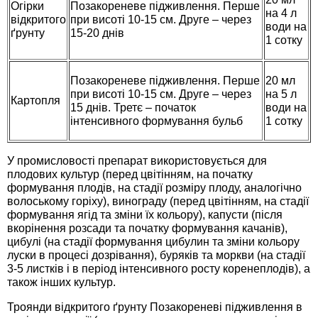
Огірки
Позакореневе підживлення. Перше
на 4 л
відкритого
при висоті 10-15 см. Друге – через
води на
ґрунту
15-20 днів
1 сотку
Позакореневе підживлення. Перше
20 мл
при висоті 10-15 см. Друге – через
на 5 л
Картопля
15 днів. Третє – початок
води на
інтенсивного формування бульб
1 сотку
У промисловості препарат використовується для
плодових культур (перед цвітінням, на початку
формування плодів, на стадії розміру плоду, аналогічно
волоському горіху), винограду (перед цвітінням, на стадії
формування ягід та зміни їх кольору), капусти (після
вкорінення розсади та початку формування качанів),
цибулі (на стадії формування цибулин та зміни кольору
луски в процесі дозрівання), буряків та моркви (на стадії
3-5 листків і в період інтенсивного росту коренеплодів), а
також інших культур.
Троянди відкритого ґрунту Позакореневі підживлення в