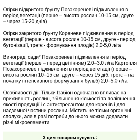
Огірки відкритого ґрунту Позакореневі підживлення в
період вегетації (перше – висота рослин 10-15 см, друге
– через 15-20 днів)
Огірки закритого ґрунту Кореневе підживлення в період
вегетації (перше - висота рослин 10-15 см, друге - період
бутонізації, третє - формування плодів) 2,0-5,0 л/га
Виноград, сади* Позакореневі підживлення в період
вегетації (перше – перед цвітінням) 2,0–3,0 л/га Картопля
Позакореневе підживлення в період вегетації (перше –
висота рослин 10–15 см, друге – через 15 діб, третє – на
початку інтенсивного формування бульб) 2,0–5,0 л/га
Особливості дії: Тільки Ізабіон одночасно впливає на
приживність рослин, збільшення кількості та поліпшення
якості продукції і є антистресантом для коренів і для
надземної частини рослини. Містить не тільки органічні
сполуки, але в разі потреби до нього можна додавати
різні мікроелементи.
З цим товаром купують: