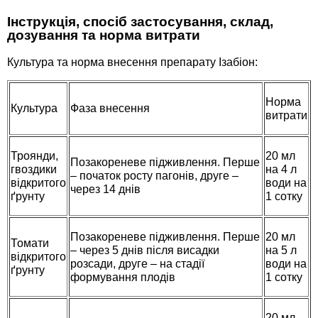
Семена щавеля
Інструкція, спосіб застосування, склад,
Купить семена - хиты продаж
дозування та норма витрати
Элитные семена в банках
Культура та норма внесення препарату Ізабіон:
Архив
Норма
Культура
Фаза внесення
витрати
Троянди,
20 мл
Позакореневе підживлення. Перше
гвоздики
на 4 л
– початок росту пагонів, друге –
відкритого
води на
через 14 днів
ґрунту
1 сотку
Позакореневе підживлення. Перше
20 мл
Томати
– через 5 днів після висадки
на 5 л
відкритого
розсади, друге – на стадії
води на
ґрунту
формування плодів
1 сотку
20 мл