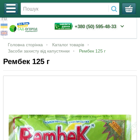
+380 (50) 595-48-33
Семена
Семена арбуза
Сетка для защиты гроздей винограда от ос и
Шланги для полива
Капельная лента
Парники, кассеты для рассады
Удобрения «Master»
Ассорти 1
Семена огурца в профессиональной
Увійти
Головна сторінка
Каталог товарів
птиц
упаковке
Засоби захисту від капустянки
Рембек 125 г
Семена баклажанов
Мицелий грибов
Капельное орошение
Капельные трубки
Горшки для рассады
Удобрения «Чистый лист» кристаллические
Ассорти 2
Рембек 125 г
Затеняющая сетка
900 г
Семена томата в профессиональной
упаковке
Семена бобов и арахиса
Агроволокно (спанбонд)
Фурнитура
Таблетки в сетке Джиффи
Ассорти 3
Сетка огуречная
Удобрения «Плантатор»
Семена арбуза в профессиональной
Семена гороха
Сетки
Фильтры
Для посадки семян и не только
Субстраты
упаковке
Сетки овощные, мешки полипропиленовые
Удобрения «Байкал»
Семена дыни
Все для полива
Орошение
Удобрения «Агролюкс»
Семена баклажана в профессиональной
Сетка для защиты растений от птиц
Удобрения «Хелатин»
упаковке
Семена земляники
Все для рассады
Свечи
Сетка шпалерная цветочная
Удобрения «Волшебная смесь»
Семена кабачка в профессиональной
Семена кабачков
Инсектициды
Мешки для засолки