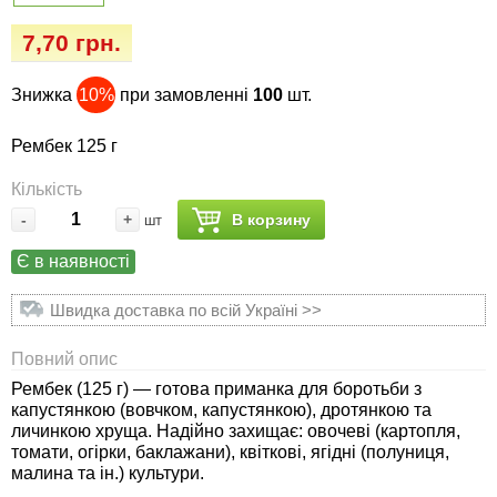
Семена огурцов
Удобрения
Удобрения «Сударушка», «Рязаночка»
7,70 грн.
Семена перца
Опрыскиватели
Удобрения «Чистый лист» кристаллические
Знижка
10%
при замовленні
100
шт.
100 г
Семена петрушки
Горшки для цветов, кашпо
Рембек 125 г
Удобрения «Чистый лист» кристаллические
Семена пряных трав
Перчатки
Кількість
300 г
-
+
В корзину
шт
Семена редиса
Тенты
Удобрения «Чистый лист» в палочках
Є в наявності
Семена редьки
Средства защиты от колорадского жука
Удобрения «Чистый лист» Успех
Швидка доставка по всій Україні >>
Семена салата
Средства защиты от тараканов, прусаков,
Повний опис
клопов, блох, домашних и садовых муравьев
Рембек (125 г) — готова приманка для боротьби з
Семена свеклы
капустянкою (вовчком, капустянкою), дротянкою та
Средства защиты от комаров, москитов,
личинкою хруща. Надійно захищає: овочеві (картопля,
клещей, ос, мошек, слепней
томати, огірки, баклажани), квіткові, ягідні (полуниця,
Семена сельдерея
малина та ін.) культури.