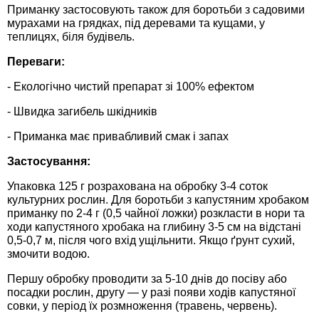
Средства защиты от мух
Семена сидератов
Приманку застосовують також для боротьби з садовими
мурахами на грядках, під деревами та кущами, у
теплицях, біля будівель.
Средства защиты от моли
Семена табака
Переваги:
Средства защиты от капустницы
Семена томатов
- Екологічно чистий препарат зі 100% ефектом
- Швидка загибель шкідників
Средства защиты от кротов
Семена газонной травы
- Приманка має привабливий смак і запах
Средства защиты от грызунов
Семена тыквы, патиссона
Застосування:
Упаковка 125 г розрахована на обробку 3-4 соток
Препараты для септиков, выгребных ям и
Семена укропа
культурних рослин. Для боротьби з капустяним хробаком
дачных туалетов, биодеструкторы
приманку по 2-4 г (0,5 чайної ложки) розкласти в нори та
Семена фасоли
ходи капустяного хробака на глибину 3-5 см на відстані
0,5-0,7 м, після чого вхід ущільнити. Якщо ґрунт сухий,
Хозяйственные товары
змочити водою.
Семена цветов
Средства защиты растений
Першу обробку проводити за 5-10 днів до посіву або
посадки рослин, другу — у разі появи ходів капустяної
Семена шпината
совки, у період їх розмноження (травень, червень).
Лидеры продаж