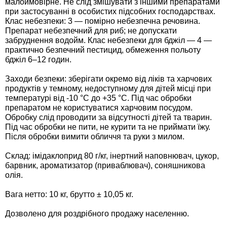
малоймовірне. Не слід змішувати з іншими препаратами
при застосуванні в особистих підсобних господарствах.
Семена щавеля
Клас небезпеки: 3 — помірно небезпечна речовина.
Купить семена - хиты продаж
Препарат небезпечний для риб; не допускати
Элитные семена в банках
забруднення водойм. Клас небезпеки для бджіл — 4 —
Архив
практично безпечний пестицид, обмеження польоту
бджіл 6–12 годин.
Заходи безпеки: зберігати окремо від ліків та харчових
продуктів у темному, недоступному для дітей місці при
температурі від -10 °С до +35 °С. Під час обробки
препаратом не користуватися харчовим посудом.
Обробку слід проводити за відсутності дітей та тварин.
Під час обробки не пити, не курити та не приймати їжу.
Після обробки вимити обличчя та руки з милом.
Склад: імідаклоприд 80 г/кг, інертний наповнювач, цукор,
барвник, ароматизатор (приваблювач), соняшникова
олія.
Вага нетто: 10 кг, брутто ± 10,05 кг.
Дозволено для роздрібного продажу населенню.