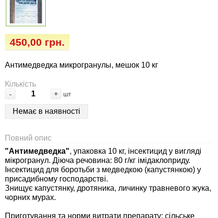
Семена огурцов
Удобрения
Удобрения «Сударушка», «Рязаночка»
Семена перца
Опрыскиватели
Удобрения «Чистый лист» кристаллические
450,00 грн.
100 г
Семена петрушки
Горшки для цветов, кашпо
Антимедведка микрогранулы, мешок 10 кг
Удобрения «Чистый лист» кристаллические
Семена пряных трав
Перчатки
300 г
Кількість
-
+
шт
Семена редиса
Тенты
Удобрения «Чистый лист» в палочках
Немає в наявності
Семена редьки
Средства защиты от колорадского жука
Удобрения «Чистый лист» Успех
Повний опис
Семена салата
Средства защиты от тараканов, прусаков,
"Антимедведка"
, упаковка 10 кг, інсектицид у вигляді
мікрогранул. Діюча речовина: 80 г/кг імідаклоприду.
клопов, блох, домашних и садовых муравьев
Інсектицид для боротьби з медведкою (капустянкою) у
Семена свеклы
присадибному господарстві.
Средства защиты от комаров, москитов,
Знищує капустянку, дротяника, личинку травневого жука,
чорних мурах.
клещей, ос, мошек, слепней
Семена сельдерея
Приготування та норми витрати препарату: сільське