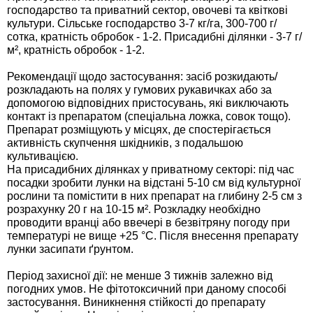
Средства защиты от мух
Семена сидератов
господарство та приватний сектор, овочеві та квіткові
культури. Сільське господарство 3-7 кг/га, 300-700 г/
сотка, кратність обробок - 1-2. Присадибні ділянки - 3-7 г/
Средства защиты от моли
Семена табака
м², кратність обробок - 1-2.
Рекомендації щодо застосування: засіб розкидають/
Средства защиты от капустницы
Семена томатов
розкладають на полях у гумових рукавичках або за
допомогою відповідних пристосувань, які виключають
Средства защиты от кротов
Семена газонной травы
контакт із препаратом (спеціальна ложка, совок тощо).
Препарат розміщують у місцях, де спостерігається
активність скупчення шкідників, з подальшою
Средства защиты от грызунов
Семена тыквы, патиссона
культивацією.
На присадибних ділянках у приватному секторі: під час
посадки зробити лунки на відстані 5-10 см від культурної
Препараты для септиков, выгребных ям и
Семена укропа
рослини та помістити в них препарат на глибину 2-5 см з
дачных туалетов, биодеструкторы
розрахунку 20 г на 10-15 м². Розкладку необхідно
Семена фасоли
проводити вранці або ввечері в безвітряну погоду при
температурі не вище +25 °С. Після внесення препарату
Хозяйственные товары
лунки засипати ґрунтом.
Семена цветов
Средства защиты растений
Період захисної дії: не менше 3 тижнів залежно від
погодних умов. Не фітотоксичний при даному способі
Семена шпината
застосування. Виникнення стійкості до препарату
Лидеры продаж