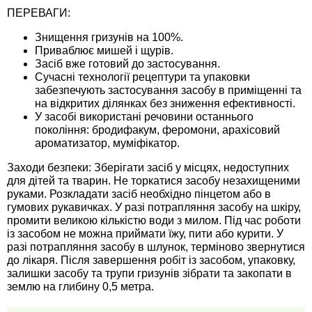
Средства защиты от мух
Семена сидератов
ПЕРЕВАГИ:
Знищення гризунів на 100%.
Средства защиты от моли
Семена табака
Приваблює мишей і щурів.
Засіб вже готовий до застосування.
Сучасні технології рецептури та упаковки
Средства защиты от капустницы
Семена томатов
забезпечують застосування засобу в приміщенні та
на відкритих ділянках без зниження ефективності.
Средства защиты от кротов
Семена газонной травы
У засобі використані речовини останнього
покоління: бродифакум, феромони, арахісовий
ароматизатор, муміфікатор.
Средства защиты от грызунов
Семена тыквы, патиссона
Заходи безпеки: Зберігати засіб у місцях, недоступних
для дітей та тварин. Не торкатися засобу незахищеними
Препараты для септиков, выгребных ям и
Семена укропа
руками. Розкладати засіб необхідно пінцетом або в
дачных туалетов, биодеструкторы
гумових рукавичках. У разі потрапляння засобу на шкіру,
промити великою кількістю води з милом. Під час роботи
Семена фасоли
із засобом не можна приймати їжу, пити або курити. У
Хозяйственные товары
разі потрапляння засобу в шлунок, терміново звернутися
Семена цветов
до лікаря. Після завершення робіт із засобом, упаковку,
Средства защиты растений
залишки засобу та трупи гризунів зібрати та закопати в
землю на глибину 0,5 метра.
Семена шпината
Лидеры продаж