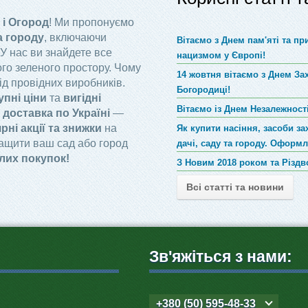
 і Огород
! Ми пропонуємо
а городу
, включаючи
Вітаємо з Днем пам'яті та п
 У нас ви знайдете все
нацизмом у Європі!
го зеленого простору. Чому
14 жовтня вітаємо з Днем За
ід провідних виробників.
Богородиці!
упні ціни
та
вигідні
Вітаємо із Днем Незалежності
доставка по Україні
—
рні акції та знижки
на
Як купити насіння, засоби за
ращити ваш сад або город
дачі, саду та городу. Оформ
лих покупок!
З Новим 2018 роком та Різд
Всі статті та новини
Зв'яжіться з нами:
+380 (50) 595-48-33