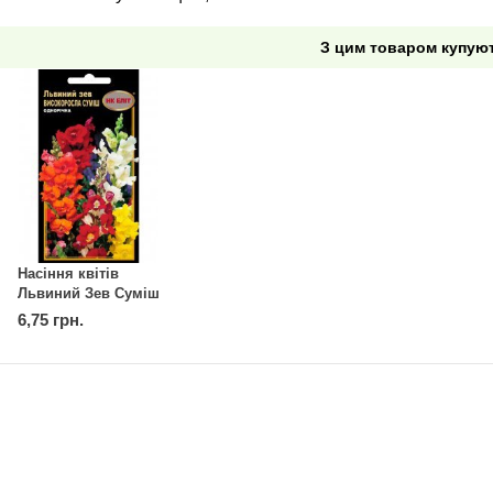
З цим товаром купую
Насіння квітів
Львиний Зев Суміш
високоросла, 0.2 г
6,75 грн.