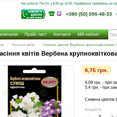
Час роботи: Пн-Сб, з 9.00 до 18.00. Приймання замовлень на сайт
+380 (50) 595-48-33
компанію
Прайс-лист
Контакти
Мій кабінет
ння
Насіння квітів
Семена цветов Вербена крупноцветковая С
асіння квітів Вербена крупноквіткова
6,75 грн.
6.08 грн.
- при з
5.4 грн.
- при за
Семена цветов В
Кількість
-
+