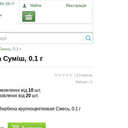
і: 24 / 7
Увійти
Реєстрація
месь, 0.1 г
 Суміш, 0.1 г
( 0 )
голосов
Рейтинг:
/
5
амовленні від
10
шт.
мовленні від
20
шт.
ербена крупноцветковая Смесь, 0.1 г
В корзину
шт