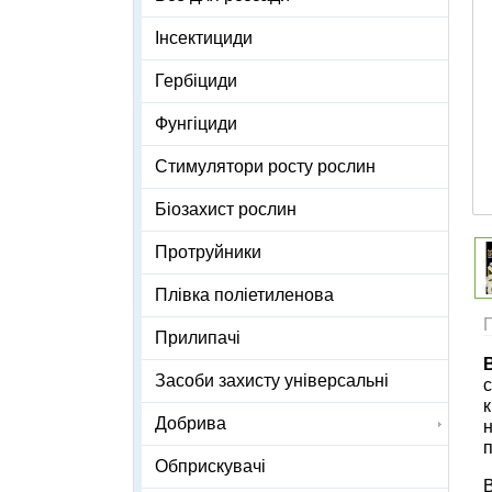
Інсектициди
Гербіциди
Фунгіциди
Стимулятори росту рослин
Біозахист рослин
Протруйники
Плівка поліетиленова
Прилипачі
Засоби захисту універсальні
с
к
Добрива
н
п
Обприскувачі
В