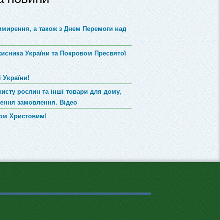
римирення, а також з Днем Перемоги над
хисника України та Покровом Пресвятої
 України!
хисту рослин та інші товари для дому,
лення замовлення. Відео
вом Христовим!