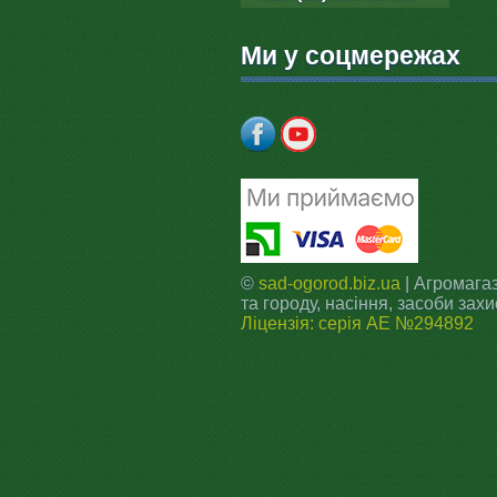
Ми у соцмережах
©
sad-ogorod.biz.ua
| Агромагаз
та городу, насіння, засоби захи
Ліцензія: серія АЕ №294892