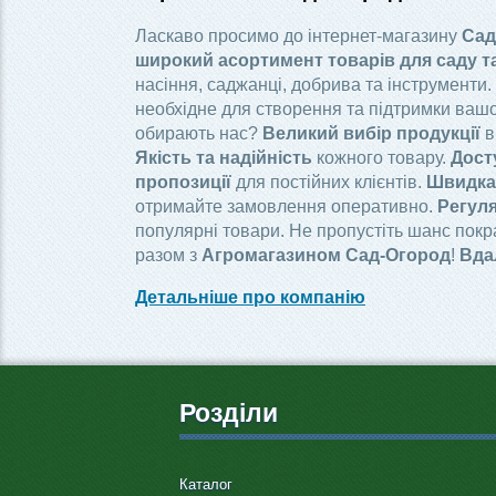
Ласкаво просимо до інтернет-магазину
Сад
широкий асортимент товарів для саду т
насіння, саджанці, добрива та інструменти.
необхідне для створення та підтримки вашо
обирають нас?
Великий вибір продукції
в
Якість та надійність
кожного товару.
Дост
пропозиції
для постійних клієнтів.
Швидка 
отримайте замовлення оперативно.
Регуля
популярні товари. Не пропустіть шанс пок
разом з
Агромагазином Сад-Огород
!
Вда
Детальніше про компанію
Розділи
Каталог