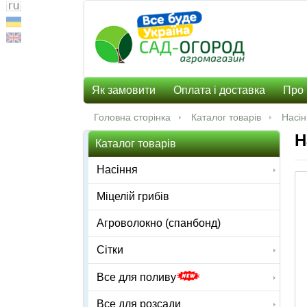
Як замовити
Оплата і доставка
Про 
Головна сторінка
Каталог товарів
Насі
Н
Каталог товарів
Насіння
Міцелій грибів
Агроволокно (спанбонд)
Сітки
Все для поливу
Все для розсади