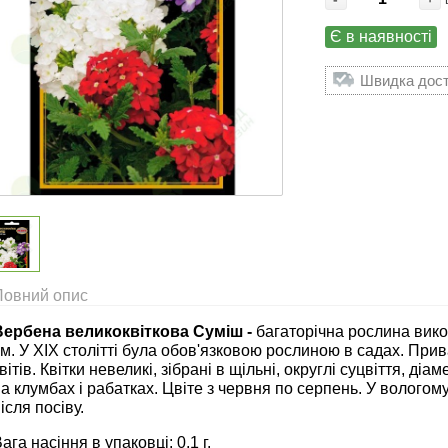
Є в наявності
Швидка доста
Повний опис
Вербена великоквіткова Суміш -
багаторічна рослина вико
м. У XIX столітті була обов'язковою рослиною в садах. При
вітів. Квітки невеликі, зібрані в щільні, округлі суцвіття, д
а клумбах і рабатках. Цвіте з червня по серпень. У вологому
ісля посіву.
ага насіння в упаковці: 0,1 г.