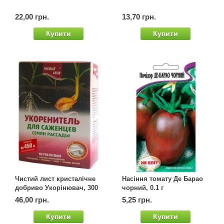
Семена щавеля
22,00 грн.
13,70 грн.
Купить семена - хиты продаж
Купити
Купити
Элитные семена в банках
Архив
Чистий лист кристалічне
Насіння томату Де Барао
добриво Укорінювач, 300
чорний, 0.1 г
г
46,00 грн.
5,25 грн.
Купити
Купити