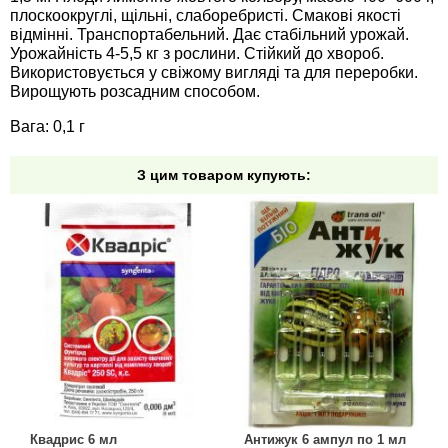
Средства защиты от мух
Семена сидератов
плоскоокруглі, щільні, слаборебристі. Смакові якості
відмінні. Транспортабельний. Дає стабільний урожай.
Урожайність 4-5,5 кг з рослини. Стійкий до хвороб.
Средства защиты от моли
Семена табака
Використовується у свіжому вигляді та для переробки.
Вирощують розсадним способом.
Средства защиты от капустницы
Семена томатов
Вага: 0,1 г
Средства защиты от кротов
Семена газонной травы
З цим товаром купують:
Средства защиты от грызунов
Семена тыквы, патиссона
Препараты для септиков, выгребных ям и
Семена укропа
дачных туалетов, биодеструкторы
Семена фасоли
Хозяйственные товары
Семена цветов
Средства защиты растений
Семена шпината
Квадрис 6 мл
Антижук 6 ампул по 1 мл
Лидеры продаж