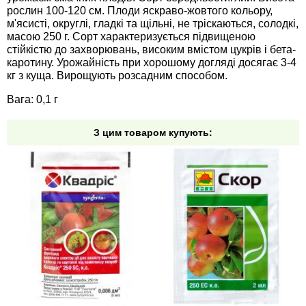
Средства защиты от мух
Семена сидератов
рослин 100-120 см. Плоди яскраво-жовтого кольору,
м'ясисті, округлі, гладкі та щільні, не тріскаються, солодкі,
масою 250 г. Сорт характеризується підвищеною
Средства защиты от моли
Семена табака
стійкістю до захворювань, високим вмістом цукрів і бета-
каротину. Урожайність при хорошому догляді досягає 3-4
Средства защиты от капустницы
кг з куща. Вирощують розсадним способом.
Семена томатов
Вага: 0,1 г
Средства защиты от кротов
Семена газонной травы
З цим товаром купують:
Средства защиты от грызунов
Семена тыквы, патиссона
Препараты для септиков, выгребных ям и
Семена укропа
дачных туалетов, биодеструкторы
Семена фасоли
Хозяйственные товары
Семена цветов
Средства защиты растений
Семена шпината
Лидеры продаж