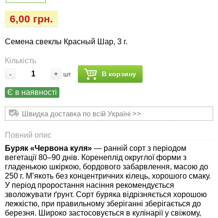
Семена огурцов
Удобрения
Удобрения «Сударушка», «Рязаночка»
6,00 грн.
Семена перца
Опрыскиватели
Удобрения «Чистый лист» кристаллические
Семена свеклы Красный Шар, 3 г.
100 г
Семена петрушки
Горшки для цветов, кашпо
Кількість
Удобрения «Чистый лист» кристаллические
-
+
В корзину
шт
Семена пряных трав
Перчатки
300 г
Є в наявності
Семена редиса
Тенты
Удобрения «Чистый лист» в палочках
Швидка доставка по всій Україні >>
Семена редьки
Средства защиты от колорадского жука
Удобрения «Чистый лист» Успех
Повний опис
Буряк «Червона куля»
— ранній сорт з періодом
Семена салата
Средства защиты от тараканов, прусаков,
вегетації 80–90 днів. Коренеплід округлої форми з
клопов, блох, домашних и садовых муравьев
гладенькою шкіркою, бордового забарвлення, масою до
Семена свеклы
250 г. М’якоть без концентричних кілець, хорошого смаку.
У період проростання насіння рекомендується
Средства защиты от комаров, москитов,
зволожувати ґрунт. Сорт буряка відрізняється хорошою
клещей, ос, мошек, слепней
Семена сельдерея
лежкістю, при правильному зберіганні зберігається до
березня. Широко застосовується в кулінарії у свіжому,