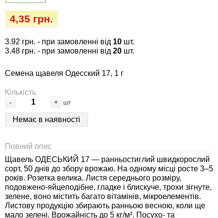
Семена огурцов
Удобрения
Удобрения «Сударушка», «Рязаночка»
4,35 грн.
Семена перца
Опрыскиватели
Удобрения «Чистый лист» кристаллические
3.92 грн.
- при замовленні від
10
шт.
100 г
Семена петрушки
Горшки для цветов, кашпо
3.48 грн.
- при замовленні від
20
шт.
Удобрения «Чистый лист» кристаллические
Семена щавеля Одесский 17, 1 г
Семена пряных трав
Перчатки
300 г
Кількість
Семена редиса
Тенты
-
+
шт
Удобрения «Чистый лист» в палочках
Немає в наявності
Семена редьки
Средства защиты от колорадского жука
Удобрения «Чистый лист» Успех
Повний опис
Семена салата
Средства защиты от тараканов, прусаков,
Щавель ОДЕСЬКИЙ 17 — ранньостиглий швидкорослий
клопов, блох, домашних и садовых муравьев
сорт, 50 днів до збору врожаю. На одному місці росте 3–5
Семена свеклы
років. Розетка велика. Листя середнього розміру,
Средства защиты от комаров, москитов,
подовжено-яйцеподібне, гладке і блискуче, трохи зігнуте,
зелене, воно містить багато вітамінів, мікроелементів.
клещей, ос, мошек, слепней
Семена сельдерея
Листову продукцію збирають ранньою весною, коли ще
мало зелені. Врожайність до 5 кг/м². Посухо- та