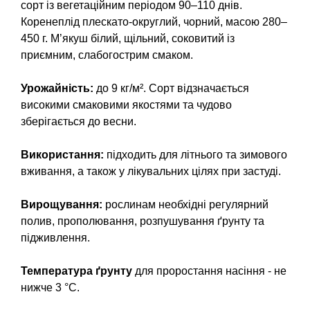
сорт із вегетаційним періодом 90–110 днів.
Средства защиты от мух
Семена сидератов
Коренеплід плескато-округлий, чорний, масою 280–
450 г. М’якуш білий, щільний, соковитий із
Средства защиты от моли
Семена табака
приємним, слабогострим смаком.
Средства защиты от капустницы
Семена томатов
Урожайність:
до 9 кг/м². Сорт відзначається
високими смаковими якостями та чудово
Средства защиты от кротов
Семена газонной травы
зберігається до весни.
Средства защиты от грызунов
Семена тыквы, патиссона
Використання:
підходить для літнього та зимового
вживання, а також у лікувальних цілях при застуді.
Препараты для септиков, выгребных ям и
Семена укропа
дачных туалетов, биодеструкторы
Вирощування:
рослинам необхідні регулярний
Семена фасоли
полив, прополювання, розпушування ґрунту та
Хозяйственные товары
підживлення.
Семена цветов
Средства защиты растений
Температура ґрунту
для проростання насіння - не
нижче 3 °C.
Семена шпината
Лидеры продаж