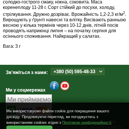
солодко-гострого смаку, ніжна, соковита. Маса
Средства защиты от мух
Семена сидератов
коренеплоду 11-28 г. Сорт стійкий до посухи, холоду,
2
стрілкування. Дружно дозріває. Врожайність 1,2-2,3 кг/м
.
Средства защиты от моли
Семена табака
Вирощують у ґрунті навесні та влітку. Висівають ранньою
весною у кілька термінів через 10-12 днів, літній посів
проводять наприкінці липня – на початку серпня для
Средства защиты от капустницы
Семена томатов
осіннього споживання. Найкращий у салатах.
Вага: 3 г
Средства защиты от кротов
Семена газонной травы
Средства защиты от грызунов
Семена тыквы, патиссона
+380 (50) 595-48-33
Зв'яжіться з нами:
Препараты для септиков, выгребных ям и
Семена укропа
дачных туалетов, биодеструкторы
Ми у соцмережах
Семена фасоли
Хозяйственные товары
Семена цветов
Ми використовуємо файли cookie для покращення вашого
Средства защиты растений
досвіду. Продовжуючи перегляд, ви погоджуєтесь з
Семена шпината
©
sad-ogorod.biz.ua
| Агромагазин Сад-Огород - все
використанням cookies згідно з
Політикою конфіденційності
.
Лидеры продаж
для дому, дачі, саду та городу, насіння, засоби захисту