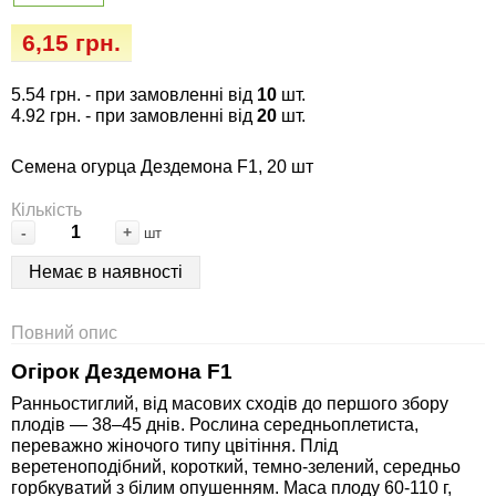
Семена огурцов
Удобрения
Удобрения «Сударушка», «Рязаночка»
6,15 грн.
Семена перца
Опрыскиватели
Удобрения «Чистый лист» кристаллические
5.54 грн.
- при замовленні від
10
шт.
100 г
Семена петрушки
Горшки для цветов, кашпо
4.92 грн.
- при замовленні від
20
шт.
Удобрения «Чистый лист» кристаллические
Семена огурца Дездемона F1, 20 шт
Семена пряных трав
Перчатки
300 г
Кількість
Семена редиса
Тенты
-
+
шт
Удобрения «Чистый лист» в палочках
Немає в наявності
Семена редьки
Средства защиты от колорадского жука
Удобрения «Чистый лист» Успех
Повний опис
Семена салата
Средства защиты от тараканов, прусаков,
клопов, блох, домашних и садовых муравьев
Огірок Дездемона F1
Семена свеклы
Ранньостиглий, від масових сходів до першого збору
Средства защиты от комаров, москитов,
плодів — 38–45 днів. Рослина середньоплетиста,
переважно жіночого типу цвітіння. Плід
клещей, ос, мошек, слепней
Семена сельдерея
веретеноподібний, короткий, темно-зелений, середньо
горбкуватий з білим опушенням. Маса плоду 60-110 г,