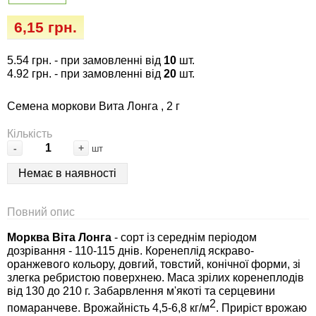
Семена огурцов
Удобрения
Удобрения «Сударушка», «Рязаночка»
6,15 грн.
Семена перца
Опрыскиватели
Удобрения «Чистый лист» кристаллические
5.54 грн.
- при замовленні від
10
шт.
100 г
Семена петрушки
Горшки для цветов, кашпо
4.92 грн.
- при замовленні від
20
шт.
Удобрения «Чистый лист» кристаллические
Семена моркови Вита Лонга , 2 г
Семена пряных трав
Перчатки
300 г
Кількість
Семена редиса
Тенты
-
+
шт
Удобрения «Чистый лист» в палочках
Немає в наявності
Семена редьки
Средства защиты от колорадского жука
Удобрения «Чистый лист» Успех
Повний опис
Семена салата
Средства защиты от тараканов, прусаков,
клопов, блох, домашних и садовых муравьев
Морква Віта Лонга
- сорт із середнім періодом
дозрівання - 110-115 днів. Коренеплід яскраво-
Семена свеклы
оранжевого кольору, довгий, товстий, конічної форми, зі
Средства защиты от комаров, москитов,
злегка ребристою поверхнею. Маса зрілих коренеплодів
клещей, ос, мошек, слепней
Семена сельдерея
від 130 до 210 г. Забарвлення м'якоті та серцевини
2
помаранчеве. Врожайність 4,5-6,8 кг/м
. Приріст врожаю