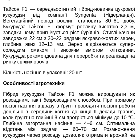
Средства защиты от мух
Семена сидератов
Тайсон F1 — середньостиглий гібрид-новинка цукрової 
кукурудзи від компанії Syngenta (Нідерланди). 
Средства защиты от моли
Семена табака
Вегетаційний період рослин становить 80–81 добу. 
Кукурудза Тайсон F1 формує рослину висотою 2,3 м, 
завдяки чому пригнічується ріст бур'янів. Стиглі качани 
Средства защиты от капустницы
Семена томатов
завдовжки 22 см з 20–22 рядами яскраво-жовтих зерен, 
глибина яких 12–13 мм. Зерно відрізняється супер-
Средства защиты от кротов
солодким смаком і високим вмістом клітковини. 
Семена газонной травы
Кукурудза рекомендована для переробки та реалізації на 
ринку свіжих овочів.
Средства защиты от грызунов
Семена тыквы, патиссона
Кількість насіння в упаковці: 20 шт.
Препараты для септиков, выгребных ям и
Семена укропа
Особливості агротехніки
дачных туалетов, биодеструкторы
Гібрид кукурудзи Тайсон F1 можна вирощувати як 
Семена фасоли
розсадним, так і безрозсадним способом. При прямому 
Хозяйственные товары
посіві насіння відразу в ґрунт проводити посівні роботи 
доцільно з середини квітня до кінця ІІ декади травня, 
Семена цветов
коли ґрунт на глибині 8 см прогріється мінімум до 10 °С. 
Средства защиты растений
Глибина загортання насіння — 4–6 см. Оптимальна 
відстань між рядами — 60–70 см. 
Розмноження 
Семена шпината
кукурудзи через розсаду дозволяє отримати врожай на 
Лидеры продаж