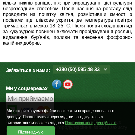
кілька тижнів раніше, ніж при вирощуванні цієї культури 
Семена щавеля
безрозсадним способом. Посів насіння на розсаду слід 
Купить семена - хиты продаж
проводити на початку квітня, розмістивши ємності з 
посівами під плівкове укриття, де температура повітря 
Элитные семена в банках
тримається в межах 18–25 °С. 
Після появи сходів догляд 
Архив
за кукурудзою повинен включати проріджування рослин, 
видалення бур'янів, поливи та внесення фосфорно-
калійних добрив.
+380 (50) 595-48-33
Зв'яжіться з нами:
Ми у соцмережах
Ми використовуємо файли cookie для покращення вашого
досвіду. Продовжуючи перегляд, ви погоджуєтесь з
©
sad-ogorod.biz.ua
| Агромагазин Сад-Огород - все
використанням cookies згідно з
Політикою конфіденційності
.
для дому, дачі, саду та городу, насіння, засоби захисту
Підтверджую
рослин. 2004 - 2026