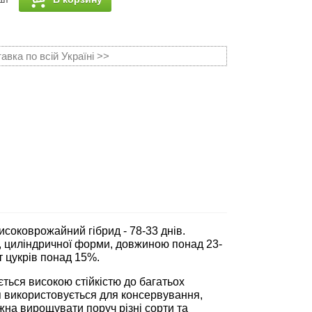
вка по всій Україні >>
соковрожайний гібрид - 78-33 днів.
, циліндричної форми, довжиною понад 23-
т цукрів понад 15%.
ється високою стійкістю до багатьох
я використовується для консервування,
на вирощувати поруч різні сорти та