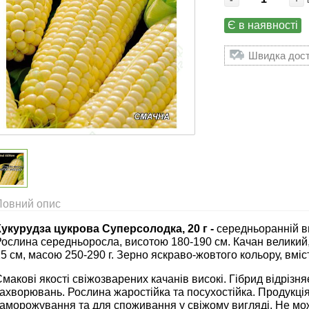
Є в наявності
Швидка доста
Повний опис
Кукурудза цукрова Суперсолодка, 20 г -
середньоранній ви
Рослина середньоросла, висотою 180-190 см. Качан великий
5 см, масою 250-290 г. Зерно яскраво-жовтого кольору, вміс
макові якості свіжозварених качанів високі. Гібрид відрізня
ахворювань. Рослина жаростійка та посухостійка. Продукці
аморожування та для споживання у свіжому вигляді. Не мож