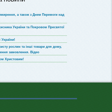
римирення, а також з Днем Перемоги над
хисника України та Покровом Пресвятої
 України!
хисту рослин та інші товари для дому,
лення замовлення. Відео
вом Христовим!