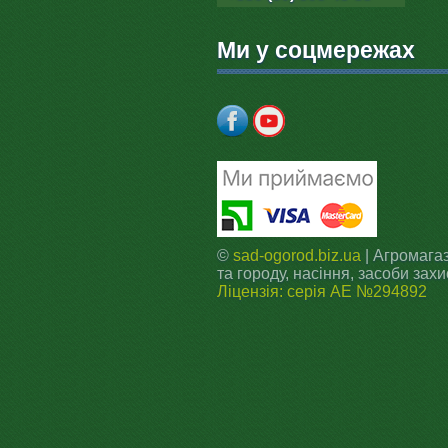
Ми у соцмережах
©
sad-ogorod.biz.ua
| Агромагаз
та городу, насіння, засоби захи
Ліцензія: серія АЕ №294892