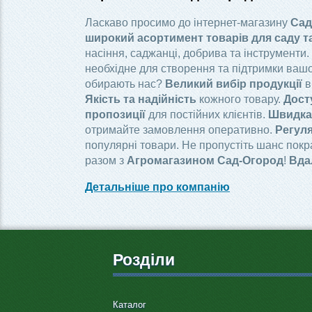
Ласкаво просимо до інтернет-магазину
Сад
широкий асортимент товарів для саду т
насіння, саджанці, добрива та інструменти.
необхідне для створення та підтримки вашо
обирають нас?
Великий вибір продукції
в
Якість та надійність
кожного товару.
Дост
пропозиції
для постійних клієнтів.
Швидка 
отримайте замовлення оперативно.
Регуля
популярні товари. Не пропустіть шанс пок
разом з
Агромагазином Сад-Огород
!
Вда
Детальніше про компанію
Розділи
Каталог