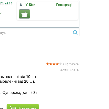
і: 24 / 7
Увійти
Реєстрація
( 3 )
голосов
Рейтинг:
3.48
/
5
замовленні від
10
шт.
амовленні від
20
шт.
 Суперсладкая, 20 г
В корзину
шт