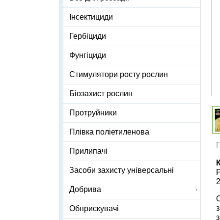
Інсектициди
Гербіциди
Фунгіциди
Стимулятори росту рослин
Біозахист рослин
Протруйники
Плівка поліетиленова
Прилипачі
Засоби захисту універсальні
2
Добрива
С
з
Обприскувачі
з