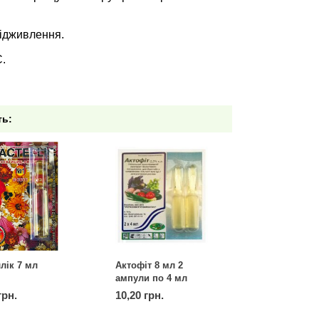
підживлення.
.
ть:
лік 7 мл
Актофіт 8 мл 2
ампули по 4 мл
грн.
10,20 грн.