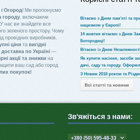
 і Огород
! Ми пропонуємо
а городу
, включаючи
Вітаємо з Днем пам'яті та п
 У нас ви знайдете все
нацизмом у Європі!
го зеленого простору. Чому
14 жовтня вітаємо з Днем За
ід провідних виробників.
Богородиці!
упні ціни
та
вигідні
Вітаємо із Днем Незалежності
доставка по Україні
—
рні акції та знижки
на
Як купити насіння, засоби за
ращити ваш сад або город
дачі, саду та городу. Оформ
лих покупок!
З Новим 2018 роком та Різд
Всі статті та новини
Зв'яжіться з нами:
+380 (50) 595-48-33