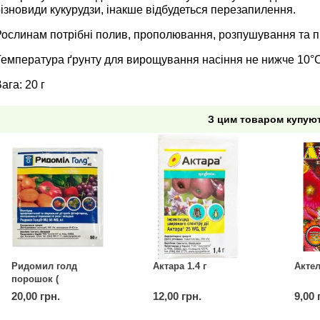
ізновиди кукурудзи, інакше відбудеться перезапилення.
Рослинам потрібні полив, прополювання, розпушування та 
Температура ґрунту для вирощування насіння не нижче 10°С
ага: 20 г
З цим товаром купую
Ридомил голд
Актара 1.4 г
Актел
порошок (
дженерик) 50 г
20,00 грн.
12,00 грн.
9,00 