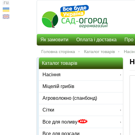
Як замовити
Оплата і доставка
Про 
Головна сторінка
Каталог товарів
Насі
Н
Каталог товарів
Насіння
Міцелій грибів
Агроволокно (спанбонд)
Сітки
Все для поливу
Все для розсади