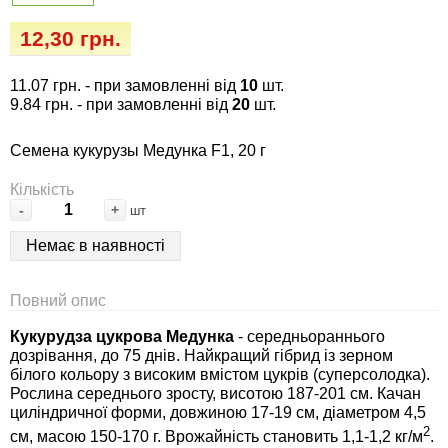
Семена огурцов
Удобрения
Удобрения «Сударушка», «Рязаночка»
12,30 грн.
Семена перца
Опрыскиватели
Удобрения «Чистый лист» кристаллические
11.07 грн.
- при замовленні від
10
шт.
100 г
Семена петрушки
Горшки для цветов, кашпо
9.84 грн.
- при замовленні від
20
шт.
Удобрения «Чистый лист» кристаллические
Семена кукурузы Медунка F1, 20 г
Семена пряных трав
Перчатки
300 г
Кількість
Семена редиса
Тенты
-
+
шт
Удобрения «Чистый лист» в палочках
Немає в наявності
Семена редьки
Средства защиты от колорадского жука
Удобрения «Чистый лист» Успех
Повний опис
Семена салата
Средства защиты от тараканов, прусаков,
клопов, блох, домашних и садовых муравьев
Кукурудза цукрова Медунка
- середньораннього
дозрівання, до 75 днів. Найкращий гібрид із зерном
Семена свеклы
білого кольору з високим вмістом цукрів (суперсолодка).
Средства защиты от комаров, москитов,
Рослина середнього зросту, висотою 187-201 см. Качан
клещей, ос, мошек, слепней
Семена сельдерея
циліндричної форми, довжиною 17-19 см, діаметром 4,5
2
см, масою 150-170 г. Врожайність становить 1,1-1,2 кг/м
.