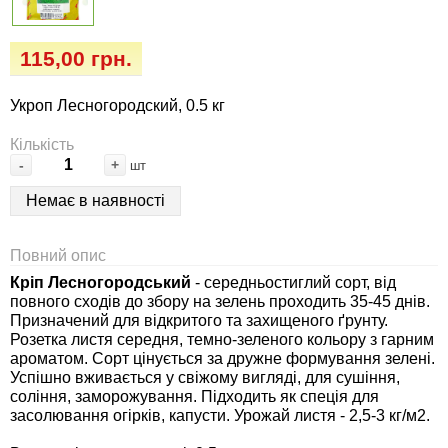
Семена огурцов
Удобрения
Удобрения «Сударушка», «Рязаночка»
Семена перца
Опрыскиватели
115,00 грн.
Удобрения «Чистый лист» кристаллические
100 г
Семена петрушки
Горшки для цветов, кашпо
Укроп Лесногородский, 0.5 кг
Кількість
Удобрения «Чистый лист» кристаллические
Семена пряных трав
Перчатки
-
+
шт
300 г
Немає в наявності
Семена редиса
Тенты
Удобрения «Чистый лист» в палочках
Повний опис
Семена редьки
Средства защиты от колорадского жука
Удобрения «Чистый лист» Успех
Кріп Лесногородський
- середньостиглий сорт, від
повного сходів до збору на зелень проходить 35-45 днів.
Семена салата
Средства защиты от тараканов, прусаков,
Призначений для відкритого та захищеного ґрунту.
клопов, блох, домашних и садовых муравьев
Розетка листя середня, темно-зеленого кольору з гарним
Семена свеклы
ароматом. Сорт цінується за дружне формування зелені.
Успішно вживається у свіжому вигляді, для сушіння,
Средства защиты от комаров, москитов,
соління, заморожування. Підходить як спеція для
клещей, ос, мошек, слепней
Семена сельдерея
засолювання огірків, капусти. Урожай листя - 2,5-3 кг/м2.