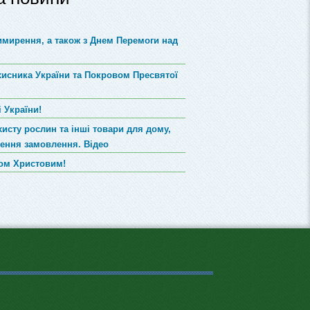
римирення, а також з Днем Перемоги над
хисника України та Покровом Пресвятої
 України!
хисту рослин та інші товари для дому,
лення замовлення. Відео
вом Христовим!