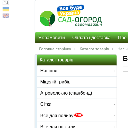
Як замовити
Оплата і доставка
Про 
Головна сторінка
Каталог товарів
Насі
Б
Каталог товарів
Насіння
Міцелій грибів
Агроволокно (спанбонд)
Сітки
Все для поливу
Все для розсади