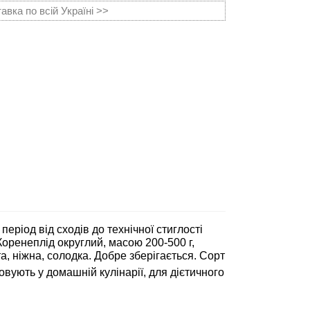
вка по всій Україні >>
еріод від сходів до технічної стиглості
Коренеплід округлий, масою 200-500 г,
а, ніжна, солодка. Добре зберігається. Сорт
овують у домашній кулінарії, для дієтичного