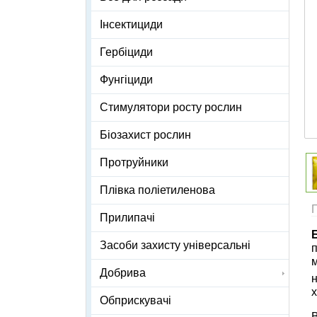
Інсектициди
Гербіциди
Фунгіциди
Стимулятори росту рослин
Біозахист рослин
Протруйники
Плівка поліетиленова
Прилипачі
Засоби захисту універсальні
п
м
Добрива
н
х
Обприскувачі
В