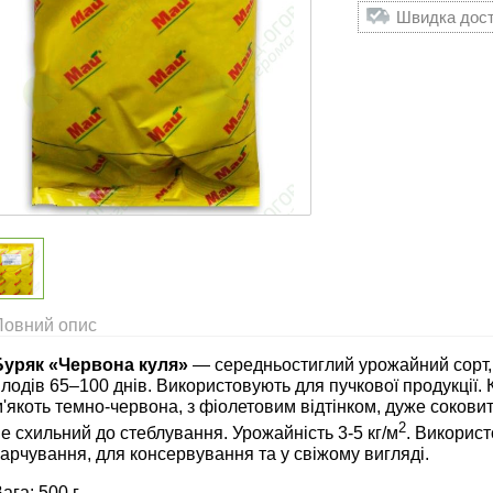
Швидка доста
Повний опис
Буряк «Червона куля»
— середньостиглий урожайний сорт, п
лодів 65–100 днів. Використовують для пучкової продукції. 
'якоть темно-червона, з фіолетовим відтінком, дуже соковит
2
е схильний до стеблування. Урожайність 3-5 кг/м
. Використ
арчування, для консервування та у свіжому вигляді.
ага: 500 г