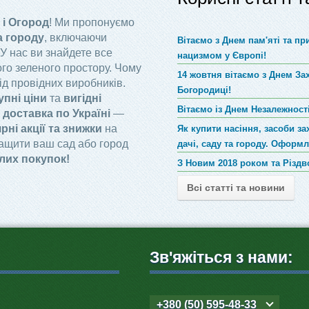
 і Огород
! Ми пропонуємо
а городу
, включаючи
Вітаємо з Днем пам'яті та п
 У нас ви знайдете все
нацизмом у Європі!
го зеленого простору. Чому
14 жовтня вітаємо з Днем За
ід провідних виробників.
Богородиці!
упні ціни
та
вигідні
Вітаємо із Днем Незалежності
доставка по Україні
—
рні акції та знижки
на
Як купити насіння, засоби за
ращити ваш сад або город
дачі, саду та городу. Оформ
лих покупок!
З Новим 2018 роком та Різд
Всі статті та новини
Зв'яжіться з нами:
+380 (50) 595-48-33