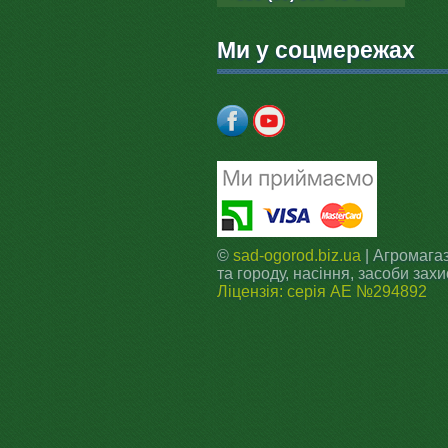
Ми у соцмережах
©
sad-ogorod.biz.ua
| Агромагаз
та городу, насіння, засоби захи
Ліцензія: серія АЕ №294892