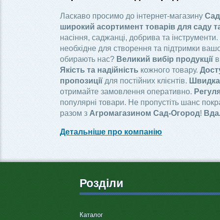
Ласкаво просимо до інтернет-магазину
Сад
широкий асортимент товарів для саду т
насіння, саджанці, добрива та інструменти.
необхідне для створення та підтримки вашо
обирають нас?
Великий вибір продукції
в
Якість та надійність
кожного товару.
Дост
пропозиції
для постійних клієнтів.
Швидка 
отримайте замовлення оперативно.
Регуля
популярні товари. Не пропустіть шанс пок
разом з
Агромагазином Сад-Огород
!
Вда
Детальніше про компанію
Розділи
Каталог