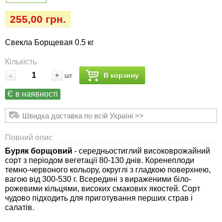
Семена огурцов
Удобрения
Удобрения «Сударушка», «Рязаночка»
255,00 грн.
Семена перца
Опрыскиватели
Удобрения «Чистый лист» кристаллические
Свекла Борщевая 0.5 кг
100 г
Семена петрушки
Горшки для цветов, кашпо
Кількість
Удобрения «Чистый лист» кристаллические
-
+
В корзину
шт
Семена пряных трав
Перчатки
300 г
Є в наявності
Семена редиса
Тенты
Удобрения «Чистый лист» в палочках
Швидка доставка по всій Україні >>
Семена редьки
Средства защиты от колорадского жука
Удобрения «Чистый лист» Успех
Повний опис
Буряк борщовий
- середньостиглий високоврожайний
Семена салата
Средства защиты от тараканов, прусаков,
сорт з періодом вегетації 80-130 днів. Коренеплоди
клопов, блох, домашних и садовых муравьев
темно-червоного кольору, округлі з гладкою поверхнею,
Семена свеклы
вагою від 300-530 г. Всередині з вираженими біло-
рожевими кільцями, високих смакових якостей. Сорт
Средства защиты от комаров, москитов,
чудово підходить для приготування перших страв і
клещей, ос, мошек, слепней
Семена сельдерея
салатів.