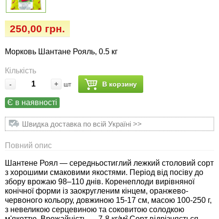
Семена огурцов
Удобрения
Удобрения «Сударушка», «Рязаночка»
Семена перца
Опрыскиватели
250,00 грн.
Удобрения «Чистый лист» кристаллические
100 г
Семена петрушки
Горшки для цветов, кашпо
Морковь Шантане Рояль, 0.5 кг
Кількість
Удобрения «Чистый лист» кристаллические
Семена пряных трав
Перчатки
300 г
-
+
В корзину
шт
Семена редиса
Тенты
Є в наявності
Удобрения «Чистый лист» в палочках
Швидка доставка по всій Україні >>
Семена редьки
Средства защиты от колорадского жука
Удобрения «Чистый лист» Успех
Повний опис
Семена салата
Средства защиты от тараканов, прусаков,
клопов, блох, домашних и садовых муравьев
Шантене Роял — середньостиглий лежкий столовий сорт
з хорошими смаковими якостями. Період від посіву до
Семена свеклы
збору врожаю 98–110 днів. Коренеплоди вирівняної
Средства защиты от комаров, москитов,
конічної форми із заокругленим кінцем, оранжево-
клещей, ос, мошек, слепней
Семена сельдерея
червоного кольору, довжиною 15-17 см, масою 100-250 г,
з невеликою серцевиною та соковитою солодкою
м'якоттю. Врожайність — 7-8 кг/м² Сорт відрізняється