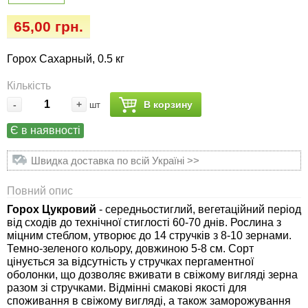
Семена огурцов
Удобрения
Удобрения «Сударушка», «Рязаночка»
65,00 грн.
Семена перца
Опрыскиватели
Удобрения «Чистый лист» кристаллические
Горох Сахарный, 0.5 кг
100 г
Семена петрушки
Горшки для цветов, кашпо
Кількість
Удобрения «Чистый лист» кристаллические
-
+
В корзину
шт
Семена пряных трав
Перчатки
300 г
Є в наявності
Семена редиса
Тенты
Удобрения «Чистый лист» в палочках
Швидка доставка по всій Україні >>
Семена редьки
Средства защиты от колорадского жука
Удобрения «Чистый лист» Успех
Повний опис
Горох Цукровий
- середньостиглий, вегетаційний період
Семена салата
Средства защиты от тараканов, прусаков,
від сходів до технічної стиглості 60-70 днів. Рослина з
клопов, блох, домашних и садовых муравьев
міцним стеблом, утворює до 14 стручків з 8-10 зернами.
Семена свеклы
Темно-зеленого кольору, довжиною 5-8 см. Сорт
цінується за відсутність у стручках пергаментної
Средства защиты от комаров, москитов,
оболонки, що дозволяє вживати в свіжому вигляді зерна
клещей, ос, мошек, слепней
Семена сельдерея
разом зі стручками. Відмінні смакові якості для
споживання в свіжому вигляді, а також заморожування